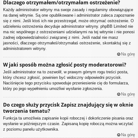
Dlaczego otrzymałem/otrzymałam ostrzeżenie?
Każdy administrator witryny ma swoje zasady i regulaminy obowiązujące
na danej witrynie. Są one opublikowane i administrator zaleca zapoznanie
się z nimi. Jeśli ktoś ich nie przestrzegał, może otrzymać ostrzeżenie. O
udzieleniu ostrzeżenia decyduje administrator witryny. phpBB Limited nie
ma nic wspólnego z ostrzeżeniami udzielanymi na tej witrynie i nie ponosi
żadnej odpowiedzialności związanej z nimi. Jeśli nadal nie masz
jasności, dlaczego otrzymałeś/otrzymałaś ostrzeżenie, skontaktuj się z
administratorem witryny.
Na górę
W jaki sposób można zgłosić posty moderatorowi?
Jeśli administrator na to zezwolił, w prawym górnym rogu treści posta,
który chcesz zgłosić, powinien być widoczny odpowiedni przycisk.
Naciśnięcie tego przycisku spowoduje przeniesienie cię do formularza,
który po jego wypełnieniu umożliwi wysłanie zgłoszenia.
Na górę
Do czego służy przycisk
Zapisz
znajdujący się w oknie
tworzenia tematu?
Funkcja ta umożliwia zapisanie kopii roboczej i dokończenie pisania oraz
wysłanie w późniejszym czasie. Zapisaną kopię roboczą można wczytać
z poziomu panelu użytkownika.
Na górę