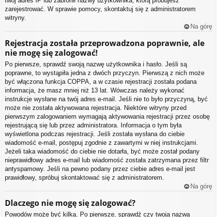
twój adres IP lub zabronił nazwy użytkownika, którą próbujesz
zarejestrować. W sprawie pomocy, skontaktuj się z administratorem
witryny.
Na górę
Rejestracja została przeprowadzona poprawnie, ale
nie mogę się zalogować!
Po pierwsze, sprawdź swoją nazwę użytkownika i hasło. Jeśli są
poprawne, to wystąpiła jedna z dwóch przyczyn. Pierwszą z nich może
być włączona funkcja COPPA, a w czasie rejestracji została podana
informacja, że masz mniej niż 13 lat. Wówczas należy wykonać
instrukcje wysłane na twój adres e-mail. Jeśli nie to było przyczyną, być
może nie została aktywowana rejestracja. Niektóre witryny przed
pierwszym zalogowaniem wymagają aktywowania rejestracji przez osobę
rejestrującą się lub przez administratora. Informacja o tym była
wyświetlona podczas rejestracji. Jeśli została wysłana do ciebie
wiadomość e-mail, postępuj zgodnie z zawartymi w niej instrukcjami.
Jeżeli taka wiadomość do ciebie nie dotarła, być może został podany
nieprawidłowy adres e-mail lub wiadomość została zatrzymana przez filtr
antyspamowy. Jeśli na pewno podany przez ciebie adres e-mail jest
prawidłowy, spróbuj skontaktować się z administratorem.
Na górę
Dlaczego nie mogę się zalogować?
Powodów może być kilka. Po pierwsze, sprawdź czy twoja nazwa