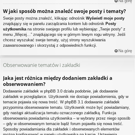
Na górę
W jaki sposób można znaleźć swoje posty i tematy?
Swoje posty można znaleźć, klikając odnośnik
Wyświetl moje posty
znajdujący się w panelu zarządzania kontem lub odnośnik
Posty
użytkownika
na stronie swojego profilu lub wybierając „Twoje posty” z
menu „Więcej…” znajdującego się w górnym lewym rogu witryny. Jeśli
chcesz wyszukać swoje tematy, użyj strony wyszukiwania
zaawansowanego i skorzystaj z odpowiednich funkcji.
Na górę
Obserwowanie tematów i zakładki
Jaka jest różnica między dodaniem zakładki a
obserwowaniem?
Dodawanie zakładek w phpBB 3.0 działa podobnie, jak dodawanie
zakładek w przeglądarce. Użytkownik nie dostaje powiadomienia, gdy w
temacie pojawia się nowa treść. W phpBB 3.1 dodawanie zakładek
przypomina obserwowanie tematu. Użytkownik może być powiadamiany,
gdy nastąpi aktualizacja tematu oznaczonego zakładką. Funkcja
obserwowania powiadamia użytkownika – w wybrany przez niego sposób
– gdy w obserwowanym temacie bądź forum pojawiła się nowa treść.
Sposoby powiadamiania dla zakładek i obserwowanych elementów
można konfigurować w panelu użytkownika na karcie „Ustawienia