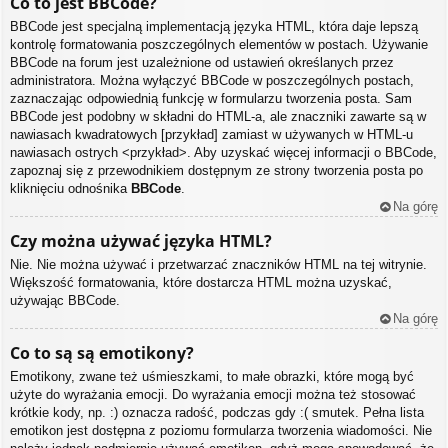
Co to jest BBCode?
BBCode jest specjalną implementacją języka HTML, która daje lepszą
kontrolę formatowania poszczególnych elementów w postach. Używanie
BBCode na forum jest uzależnione od ustawień określanych przez
administratora. Można wyłączyć BBCode w poszczególnych postach,
zaznaczając odpowiednią funkcję w formularzu tworzenia posta. Sam
BBCode jest podobny w składni do HTML-a, ale znaczniki zawarte są w
nawiasach kwadratowych [przykład] zamiast w używanych w HTML-u
nawiasach ostrych <przykład>. Aby uzyskać więcej informacji o BBCode,
zapoznaj się z przewodnikiem dostępnym ze strony tworzenia posta po
kliknięciu odnośnika
BBCode
.
Na górę
Czy można używać języka HTML?
Nie. Nie można używać i przetwarzać znaczników HTML na tej witrynie.
Większość formatowania, które dostarcza HTML można uzyskać,
używając BBCode.
Na górę
Co to są są emotikony?
Emotikony, zwane też uśmieszkami, to małe obrazki, które mogą być
użyte do wyrażania emocji. Do wyrażania emocji można też stosować
krótkie kody, np. :) oznacza radość, podczas gdy :( smutek. Pełna lista
emotikon jest dostępna z poziomu formularza tworzenia wiadomości. Nie