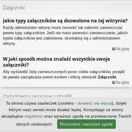
Załączniki
Jakie typy załączników są dozwolone na tej witrynie?
Każdy administrator witryny może zezwolić lub zabronić zamieszczać
pewne typy załączników. Jeśli nie masz pewności zamieszczanie, jakich
typów załączników jest zabronione, skontaktuj się z administratorem
witryny.
Na górę
W jaki sposób można znaleźć wszystkie swoje
załączniki?
Aby wyświetlić listę zamieszczonych przez ciebie załączników, przejdź
do panelu zarządzania swoim kontem i kliknij odnośnik
Załączniki
.
Na górę
Zagadnienia związane z phpBB
Ta strona używa ciasteczek (cookies -
dowiedz się więcej
), dzięki
Kto jest autorem tego oprogramowania?
którym nasz serwis może działać lepiej. Korzystając ze strony
akceptujesz
regulamin
oraz wyrażasz zgodę na przetwarzanie Twoich
Prawa autorskie do tego oprogramowania w jego niezmodyfikowanej
formie, ma
phpBB Limited
. Jest ono publikowane na licencji GNU General
danych osobowych.
Rozumiem i wyrażam zgodę
Public License wersja 2 (GPL-2.0), co w praktyce oznacza, że może być
bez ograniczeń dystrybuowane. Więcej na ten temat dowiesz się na