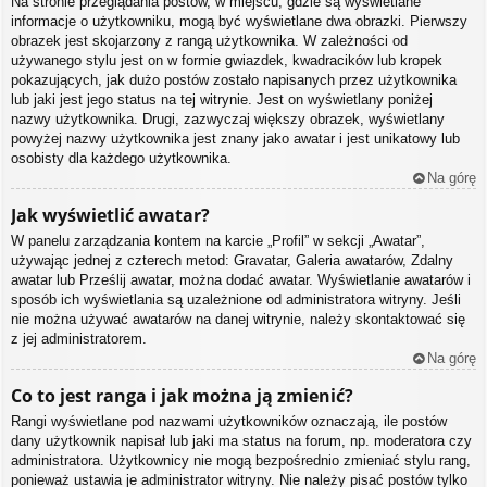
Na stronie przeglądania postów, w miejscu, gdzie są wyświetlane
informacje o użytkowniku, mogą być wyświetlane dwa obrazki. Pierwszy
obrazek jest skojarzony z rangą użytkownika. W zależności od
używanego stylu jest on w formie gwiazdek, kwadracików lub kropek
pokazujących, jak dużo postów zostało napisanych przez użytkownika
lub jaki jest jego status na tej witrynie. Jest on wyświetlany poniżej
nazwy użytkownika. Drugi, zazwyczaj większy obrazek, wyświetlany
powyżej nazwy użytkownika jest znany jako awatar i jest unikatowy lub
osobisty dla każdego użytkownika.
Na górę
Jak wyświetlić awatar?
W panelu zarządzania kontem na karcie „Profil” w sekcji „Awatar”,
używając jednej z czterech metod: Gravatar, Galeria awatarów, Zdalny
awatar lub Prześlij awatar, można dodać awatar. Wyświetlanie awatarów i
sposób ich wyświetlania są uzależnione od administratora witryny. Jeśli
nie można używać awatarów na danej witrynie, należy skontaktować się
z jej administratorem.
Na górę
Co to jest ranga i jak można ją zmienić?
Rangi wyświetlane pod nazwami użytkowników oznaczają, ile postów
dany użytkownik napisał lub jaki ma status na forum, np. moderatora czy
administratora. Użytkownicy nie mogą bezpośrednio zmieniać stylu rang,
ponieważ ustawia je administrator witryny. Nie należy pisać postów tylko