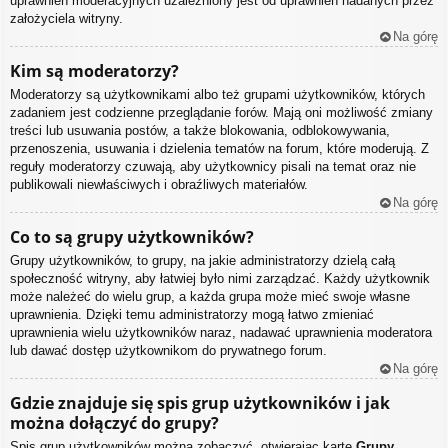
uprawnień moderacyjnych uzależniony jest od uprawnień nadanych przez
założyciela witryny.
Na górę
Kim są moderatorzy?
Moderatorzy są użytkownikami albo też grupami użytkowników, których
zadaniem jest codzienne przeglądanie forów. Mają oni możliwość zmiany
treści lub usuwania postów, a także blokowania, odblokowywania,
przenoszenia, usuwania i dzielenia tematów na forum, które moderują. Z
reguły moderatorzy czuwają, aby użytkownicy pisali na temat oraz nie
publikowali niewłaściwych i obraźliwych materiałów.
Na górę
Co to są grupy użytkowników?
Grupy użytkowników, to grupy, na jakie administratorzy dzielą całą
społeczność witryny, aby łatwiej było nimi zarządzać. Każdy użytkownik
może należeć do wielu grup, a każda grupa może mieć swoje własne
uprawnienia. Dzięki temu administratorzy mogą łatwo zmieniać
uprawnienia wielu użytkowników naraz, nadawać uprawnienia moderatora
lub dawać dostęp użytkownikom do prywatnego forum.
Na górę
Gdzie znajduje się spis grup użytkowników i jak
można dołączyć do grupy?
Spis grup użytkowników można zobaczyć, otwierając kartę
Grupy