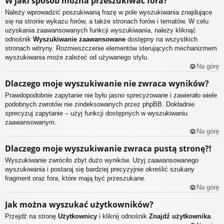
W jaki sposób można przeszukiwać fora?
Należy wprowadzić poszukiwaną frazę w pole wyszukiwania znajdujące
się na stronie wykazu forów, a także stronach forów i tematów. W celu
uzyskania zaawansowanych funkcji wyszukiwania, należy kliknąć
odnośnik
Wyszukiwanie zaawansowane
dostępny na wszystkich
stronach witryny. Rozmieszczenie elementów sterujących mechanizmem
wyszukiwania może zależeć od używanego stylu.
Na górę
Dlaczego moje wyszukiwanie nie zwraca wyników?
Prawdopodobnie zapytanie nie było jasno sprecyzowane i zawierało wiele
podobnych zwrotów nie zindeksowanych przez phpBB. Dokładnie
sprecyzuj zapytanie – użyj funkcji dostępnych w wyszukiwaniu
zaawansowanym.
Na górę
Dlaczego moje wyszukiwanie zwraca pustą stronę?!
Wyszukiwanie zwróciło zbyt dużo wyników. Użyj zaawansowanego
wyszukiwania i postaraj się bardziej precyzyjnie określić szukany
fragment oraz fora, które mają być przeszukane.
Na górę
Jak można wyszukać użytkowników?
Przejdź na stronę
Użytkownicy
i kliknij odnośnik
Znajdź użytkownika
.