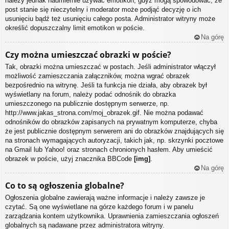
należy jednak nadmiernie używać emotikon, gdyż mogą spowodować, że
post stanie się nieczytelny i moderator może podjąć decyzję o ich
usunięciu bądź też usunięciu całego posta. Administrator witryny może
określić dopuszczalny limit emotikon w poście.
Na górę
Czy można umieszczać obrazki w poście?
Tak, obrazki można umieszczać w postach. Jeśli administrator włączył
możliwość zamieszczania załączników, można wgrać obrazek
bezpośrednio na witrynę. Jeśli ta funkcja nie działa, aby obrazek był
wyświetlany na forum, należy podać odnośnik do obrazka
umieszczonego na publicznie dostępnym serwerze, np.
http://www.jakas_strona.com/moj_obrazek.gif. Nie można podawać
odnośników do obrazków zapisanych na prywatnym komputerze, chyba
że jest publicznie dostępnym serwerem ani do obrazków znajdujących się
na stronach wymagających autoryzacji, takich jak, np. skrzynki pocztowe
na Gmail lub Yahoo! oraz stronach chronionych hasłem. Aby umieścić
obrazek w poście, użyj znacznika BBCode
[img]
.
Na górę
Co to są ogłoszenia globalne?
Ogłoszenia globalne zawierają ważne informacje i należy zawsze je
czytać. Są one wyświetlane na górze każdego forum i w panelu
zarządzania kontem użytkownika. Uprawnienia zamieszczania ogłoszeń
globalnych są nadawane przez administratora witryny.