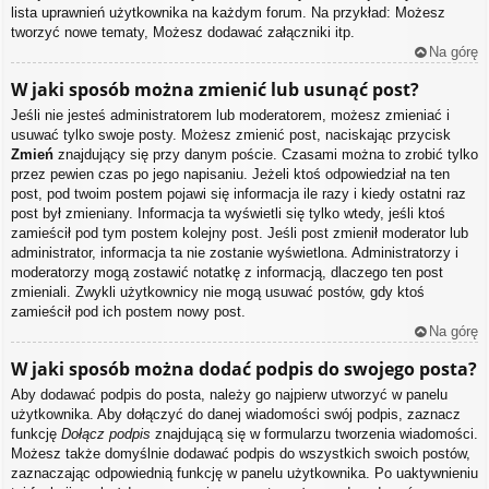
lista uprawnień użytkownika na każdym forum. Na przykład: Możesz
tworzyć nowe tematy, Możesz dodawać załączniki itp.
Na górę
W jaki sposób można zmienić lub usunąć post?
Jeśli nie jesteś administratorem lub moderatorem, możesz zmieniać i
usuwać tylko swoje posty. Możesz zmienić post, naciskając przycisk
Zmień
znajdujący się przy danym poście. Czasami można to zrobić tylko
przez pewien czas po jego napisaniu. Jeżeli ktoś odpowiedział na ten
post, pod twoim postem pojawi się informacja ile razy i kiedy ostatni raz
post był zmieniany. Informacja ta wyświetli się tylko wtedy, jeśli ktoś
zamieścił pod tym postem kolejny post. Jeśli post zmienił moderator lub
administrator, informacja ta nie zostanie wyświetlona. Administratorzy i
moderatorzy mogą zostawić notatkę z informacją, dlaczego ten post
zmieniali. Zwykli użytkownicy nie mogą usuwać postów, gdy ktoś
zamieścił pod ich postem nowy post.
Na górę
W jaki sposób można dodać podpis do swojego posta?
Aby dodawać podpis do posta, należy go najpierw utworzyć w panelu
użytkownika. Aby dołączyć do danej wiadomości swój podpis, zaznacz
funkcję
Dołącz podpis
znajdującą się w formularzu tworzenia wiadomości.
Możesz także domyślnie dodawać podpis do wszystkich swoich postów,
zaznaczając odpowiednią funkcję w panelu użytkownika. Po uaktywnieniu