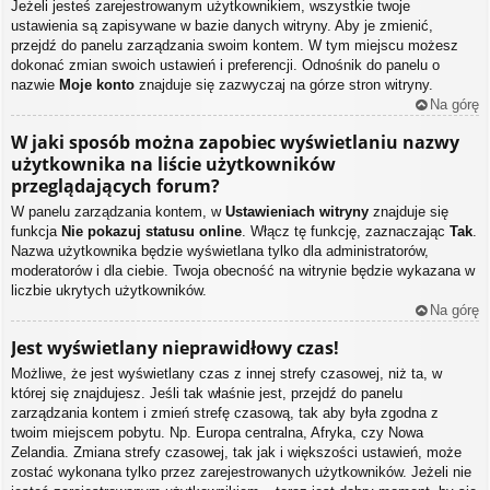
Jeżeli jesteś zarejestrowanym użytkownikiem, wszystkie twoje
ustawienia są zapisywane w bazie danych witryny. Aby je zmienić,
przejdź do panelu zarządzania swoim kontem. W tym miejscu możesz
dokonać zmian swoich ustawień i preferencji. Odnośnik do panelu o
nazwie
Moje konto
znajduje się zazwyczaj na górze stron witryny.
Na górę
W jaki sposób można zapobiec wyświetlaniu nazwy
użytkownika na liście użytkowników
przeglądających forum?
W panelu zarządzania kontem, w
Ustawieniach witryny
znajduje się
funkcja
Nie pokazuj statusu online
. Włącz tę funkcję, zaznaczając
Tak
.
Nazwa użytkownika będzie wyświetlana tylko dla administratorów,
moderatorów i dla ciebie. Twoja obecność na witrynie będzie wykazana w
liczbie ukrytych użytkowników.
Na górę
Jest wyświetlany nieprawidłowy czas!
Możliwe, że jest wyświetlany czas z innej strefy czasowej, niż ta, w
której się znajdujesz. Jeśli tak właśnie jest, przejdź do panelu
zarządzania kontem i zmień strefę czasową, tak aby była zgodna z
twoim miejscem pobytu. Np. Europa centralna, Afryka, czy Nowa
Zelandia. Zmiana strefy czasowej, tak jak i większości ustawień, może
zostać wykonana tylko przez zarejestrowanych użytkowników. Jeżeli nie