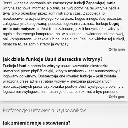
Jeżeli w czasie logowania nie zaznaczysz funkcji
Zapamiętaj mnie
,
witryna zachowa informację o tym, że twój pobyt na tej witrynie będzie
trwał tylko określony przez administratora czas. Zapobiega to
niewłaściwemu użyciu twojego konta przez kogoś innego. Aby pozostać
zalogowanym/zalogowaną, podczas logowania zaznacz funkcję
Loguj
mnie automatycznie
. Jest to niezalecane, jeżeli korzystasz z witryny z
ogólnie dostępnego komputera, np. w bibliotece, kawiarence internetowej,
sali komputerowej w szkole lub na uczelni itp. Jeśli nie widzisz tej funkcji,
oznacza to, że administrator ją wyłączył.
Na górę
Jak działa funkcja
Usuń ciasteczka witryny
?
Funkcja
Usuń ciasteczka witryny
usuwa wszystkie ciasteczka
utworzone przez phpBB dzięki, którym użytkownik jest autoryzowany i
logowany do witryny. Dostarczają one również funkcję – jeśli została
włączona przez administratora witryny – śledzenia przeczytanych i
nieprzeczytanych przez użytkownika postów. Jeśli występują problemy z
logowaniem/wylogowaniem, usunięcie ciasteczek może być pomocne.
Na górę
Preferencje i ustawienia użytkowników
Jak zmienić moje ustawienia?