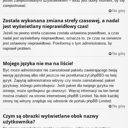
jesteś zarejestrowanym użytkownikiem – teraz jest dobry moment, by się
zarejestrować.
Na górę
Została wykonana zmiana strefy czasowej, a nadal
jest wyświetlany nieprawidłowy czas!
Jeżeli na pewno strefa czasowa została ustawiona prawidłowo, a czas
nadal jest wyświetlany nieprawidłowo, oznacza to, że czas na serwerze
jest ustawiony nieprawidłowo. Poinformuj o tym administratora, by
naprawił problem.
Na górę
Mojego języka nie ma na liście!
Być może administrator nie zainstalował pakietu zawierającego twoją
wersję językową albo nikt jeszcze nie przetłumaczył phpBB3 na twój
język. Zapytaj administratora witryny czy może zainstalować pakiet
językowy, którego potrzebujesz. Jeśli pakiet dla twojego języka nie
istnieje, może spróbujesz go utworzyć. Więcej informacji na ten temat
można znaleźć na stronie internetowej phpBB Limited. Na dole każdej
strony tej witryny znajduje się odnośnik do portalu phpBB Limited.
Na górę
Czym są obrazki wyświetlane obok nazwy
użytkownika?