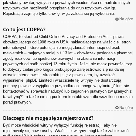
jak własny awatar, wysyłanie prywatnych wiadomości i e-maili do innych
użytkowników, możliwość przypisania do grup użytkowników itp.
Rejestracja zajmuje tylko chwilę, więc zaleca się jej wykonanie.
Na górę
Co to jest COPPA?
COPPA, to skrót od Child Online Privacy and Protection Act – prawa
obowiązującego od 1998 roku w USA, nakładającego na właścicieli stron
internetowych, które potencjalnie mogą zbierać informacje od osób
małoletnich – mających mniej niż 13 lat – obowiązek posiadania pisemnej
zgody rodziców lub opiekunów prawnych na zbieranie informacji
prywatnych od osób poniżej 13 roku życia. Jeżeli nie masz pewności czy
to dotyczy ciebie jako kogoś próbującego zarejestrować się na danej
witrynie internetowej – skontaktuj się z prawnikiem, by uzyskać
wyjaśnienie. phpBB Limited i właściciele tej witryny nie dostarczają
pomocy prawnej z wyjątkiem przypadku opisanego w pytaniu „Z kim się
kontaktować w sprawach nadużyć lub zagadnień prawnych związanych z
tą witryną?”, a także nie są punktem kontaktowym dla wszelkiego rodzaju
porad prawnych.
Na górę
Dlaczego nie mogę się zarejestrować?
Być może właściciel witryny wyłączył funkcję rejestracji, aby nie
rejestrowały się nowe osoby. Właściciel witryny mógł także zablokować