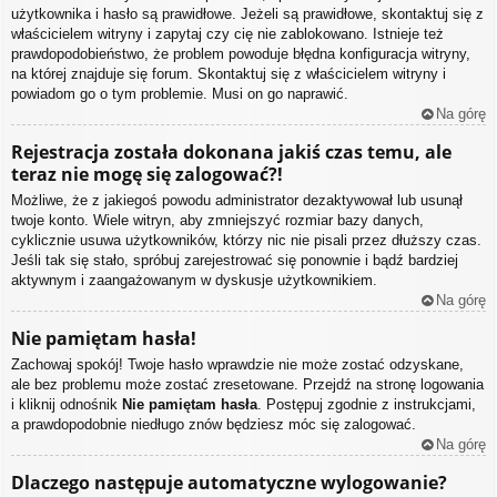
użytkownika i hasło są prawidłowe. Jeżeli są prawidłowe, skontaktuj się z
właścicielem witryny i zapytaj czy cię nie zablokowano. Istnieje też
prawdopodobieństwo, że problem powoduje błędna konfiguracja witryny,
na której znajduje się forum. Skontaktuj się z właścicielem witryny i
powiadom go o tym problemie. Musi on go naprawić.
Na górę
Rejestracja została dokonana jakiś czas temu, ale
teraz nie mogę się zalogować?!
Możliwe, że z jakiegoś powodu administrator dezaktywował lub usunął
twoje konto. Wiele witryn, aby zmniejszyć rozmiar bazy danych,
cyklicznie usuwa użytkowników, którzy nic nie pisali przez dłuższy czas.
Jeśli tak się stało, spróbuj zarejestrować się ponownie i bądź bardziej
aktywnym i zaangażowanym w dyskusje użytkownikiem.
Na górę
Nie pamiętam hasła!
Zachowaj spokój! Twoje hasło wprawdzie nie może zostać odzyskane,
ale bez problemu może zostać zresetowane. Przejdź na stronę logowania
i kliknij odnośnik
Nie pamiętam hasła
. Postępuj zgodnie z instrukcjami,
a prawdopodobnie niedługo znów będziesz móc się zalogować.
Na górę
Dlaczego następuje automatyczne wylogowanie?