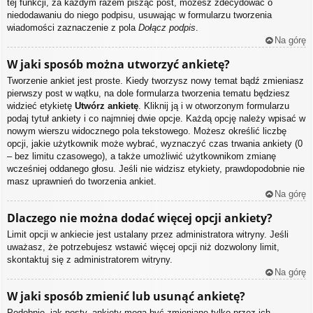
tej funkcji, za każdym razem pisząc post, możesz zdecydować o
niedodawaniu do niego podpisu, usuwając w formularzu tworzenia
wiadomości zaznaczenie z pola
Dołącz podpis
.
Na górę
W jaki sposób można utworzyć ankietę?
Tworzenie ankiet jest proste. Kiedy tworzysz nowy temat bądź zmieniasz
pierwszy post w wątku, na dole formularza tworzenia tematu będziesz
widzieć etykietę
Utwórz ankietę
. Kliknij ją i w otworzonym formularzu
podaj tytuł ankiety i co najmniej dwie opcje. Każdą opcję należy wpisać w
nowym wierszu widocznego pola tekstowego. Możesz określić liczbę
opcji, jakie użytkownik może wybrać, wyznaczyć czas trwania ankiety (0
– bez limitu czasowego), a także umożliwić użytkownikom zmianę
wcześniej oddanego głosu. Jeśli nie widzisz etykiety, prawdopodobnie nie
masz uprawnień do tworzenia ankiet.
Na górę
Dlaczego nie można dodać więcej opcji ankiety?
Limit opcji w ankiecie jest ustalany przez administratora witryny. Jeśli
uważasz, że potrzebujesz wstawić więcej opcji niż dozwolony limit,
skontaktuj się z administratorem witryny.
Na górę
W jaki sposób zmienić lub usunąć ankietę?
Podobnie, jak posty, ankiety mogą być zmieniane tylko przez ich