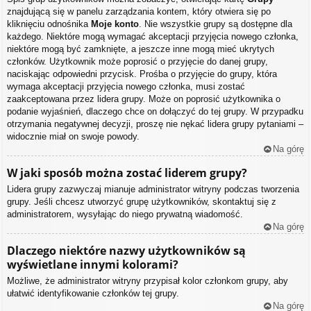
znajdującą się w panelu zarządzania kontem, który otwiera się po
kliknięciu odnośnika
Moje konto
. Nie wszystkie grupy są dostępne dla
każdego. Niektóre mogą wymagać akceptacji przyjęcia nowego członka,
niektóre mogą być zamknięte, a jeszcze inne mogą mieć ukrytych
członków. Użytkownik może poprosić o przyjęcie do danej grupy,
naciskając odpowiedni przycisk. Prośba o przyjęcie do grupy, która
wymaga akceptacji przyjęcia nowego członka, musi zostać
zaakceptowana przez lidera grupy. Może on poprosić użytkownika o
podanie wyjaśnień, dlaczego chce on dołączyć do tej grupy. W przypadku
otrzymania negatywnej decyzji, proszę nie nękać lidera grupy pytaniami –
widocznie miał on swoje powody.
Na górę
W jaki sposób można zostać liderem grupy?
Lidera grupy zazwyczaj mianuje administrator witryny podczas tworzenia
grupy. Jeśli chcesz utworzyć grupę użytkowników, skontaktuj się z
administratorem, wysyłając do niego prywatną wiadomość.
Na górę
Dlaczego niektóre nazwy użytkowników są
wyświetlane innymi kolorami?
Możliwe, że administrator witryny przypisał kolor członkom grupy, aby
ułatwić identyfikowanie członków tej grupy.
Na górę