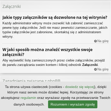
Załączniki
Jakie typy załączników są dozwolone na tej witrynie?
Każdy administrator witryny może zezwolić lub zabronić zamieszczać
pewne typy załączników. Jeśli nie masz pewności zamieszczanie, jakich
typów załączników jest zabronione, skontaktuj się z administratorem
witryny.
Na górę
W jaki sposób można znaleźć wszystkie swoje
załączniki?
Aby wyświetlić listę zamieszczonych przez ciebie załączników, przejdź
do panelu zarządzania swoim kontem i kliknij odnośnik
Załączniki
.
Na górę
Zagadnienia związane z phpBB
Ta strona używa ciasteczek (cookies -
dowiedz się więcej
), dzięki
Kto jest autorem tego oprogramowania?
którym nasz serwis może działać lepiej. Korzystając ze strony
akceptujesz
regulamin
oraz wyrażasz zgodę na przetwarzanie Twoich
Prawa autorskie do tego oprogramowania w jego niezmodyfikowanej
formie, ma
phpBB Limited
. Jest ono publikowane na licencji GNU General
danych osobowych.
Rozumiem i wyrażam zgodę
Public License wersja 2 (GPL-2.0), co w praktyce oznacza, że może być
bez ograniczeń dystrybuowane. Więcej na ten temat dowiesz się na