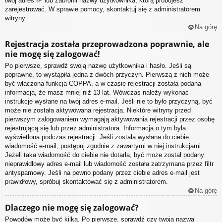
twój adres IP lub zabronił nazwy użytkownika, którą próbujesz
zarejestrować. W sprawie pomocy, skontaktuj się z administratorem
witryny.
Na górę
Rejestracja została przeprowadzona poprawnie, ale
nie mogę się zalogować!
Po pierwsze, sprawdź swoją nazwę użytkownika i hasło. Jeśli są
poprawne, to wystąpiła jedna z dwóch przyczyn. Pierwszą z nich może
być włączona funkcja COPPA, a w czasie rejestracji została podana
informacja, że masz mniej niż 13 lat. Wówczas należy wykonać
instrukcje wysłane na twój adres e-mail. Jeśli nie to było przyczyną, być
może nie została aktywowana rejestracja. Niektóre witryny przed
pierwszym zalogowaniem wymagają aktywowania rejestracji przez osobę
rejestrującą się lub przez administratora. Informacja o tym była
wyświetlona podczas rejestracji. Jeśli została wysłana do ciebie
wiadomość e-mail, postępuj zgodnie z zawartymi w niej instrukcjami.
Jeżeli taka wiadomość do ciebie nie dotarła, być może został podany
nieprawidłowy adres e-mail lub wiadomość została zatrzymana przez filtr
antyspamowy. Jeśli na pewno podany przez ciebie adres e-mail jest
prawidłowy, spróbuj skontaktować się z administratorem.
Na górę
Dlaczego nie mogę się zalogować?
Powodów może być kilka. Po pierwsze, sprawdź czy twoja nazwa