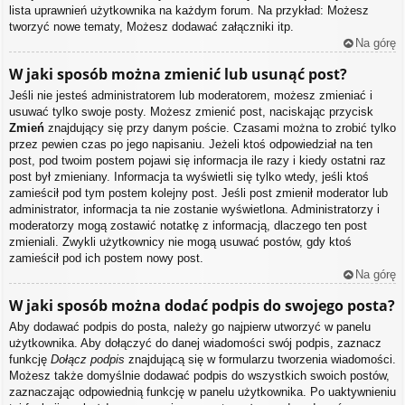
lista uprawnień użytkownika na każdym forum. Na przykład: Możesz
tworzyć nowe tematy, Możesz dodawać załączniki itp.
Na górę
W jaki sposób można zmienić lub usunąć post?
Jeśli nie jesteś administratorem lub moderatorem, możesz zmieniać i
usuwać tylko swoje posty. Możesz zmienić post, naciskając przycisk
Zmień
znajdujący się przy danym poście. Czasami można to zrobić tylko
przez pewien czas po jego napisaniu. Jeżeli ktoś odpowiedział na ten
post, pod twoim postem pojawi się informacja ile razy i kiedy ostatni raz
post był zmieniany. Informacja ta wyświetli się tylko wtedy, jeśli ktoś
zamieścił pod tym postem kolejny post. Jeśli post zmienił moderator lub
administrator, informacja ta nie zostanie wyświetlona. Administratorzy i
moderatorzy mogą zostawić notatkę z informacją, dlaczego ten post
zmieniali. Zwykli użytkownicy nie mogą usuwać postów, gdy ktoś
zamieścił pod ich postem nowy post.
Na górę
W jaki sposób można dodać podpis do swojego posta?
Aby dodawać podpis do posta, należy go najpierw utworzyć w panelu
użytkownika. Aby dołączyć do danej wiadomości swój podpis, zaznacz
funkcję
Dołącz podpis
znajdującą się w formularzu tworzenia wiadomości.
Możesz także domyślnie dodawać podpis do wszystkich swoich postów,
zaznaczając odpowiednią funkcję w panelu użytkownika. Po uaktywnieniu