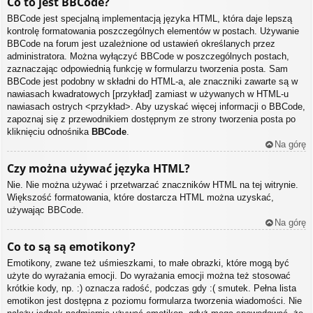
Co to jest BBCode?
BBCode jest specjalną implementacją języka HTML, która daje lepszą
kontrolę formatowania poszczególnych elementów w postach. Używanie
BBCode na forum jest uzależnione od ustawień określanych przez
administratora. Można wyłączyć BBCode w poszczególnych postach,
zaznaczając odpowiednią funkcję w formularzu tworzenia posta. Sam
BBCode jest podobny w składni do HTML-a, ale znaczniki zawarte są w
nawiasach kwadratowych [przykład] zamiast w używanych w HTML-u
nawiasach ostrych <przykład>. Aby uzyskać więcej informacji o BBCode,
zapoznaj się z przewodnikiem dostępnym ze strony tworzenia posta po
kliknięciu odnośnika
BBCode
.
Na górę
Czy można używać języka HTML?
Nie. Nie można używać i przetwarzać znaczników HTML na tej witrynie.
Większość formatowania, które dostarcza HTML można uzyskać,
używając BBCode.
Na górę
Co to są są emotikony?
Emotikony, zwane też uśmieszkami, to małe obrazki, które mogą być
użyte do wyrażania emocji. Do wyrażania emocji można też stosować
krótkie kody, np. :) oznacza radość, podczas gdy :( smutek. Pełna lista
emotikon jest dostępna z poziomu formularza tworzenia wiadomości. Nie