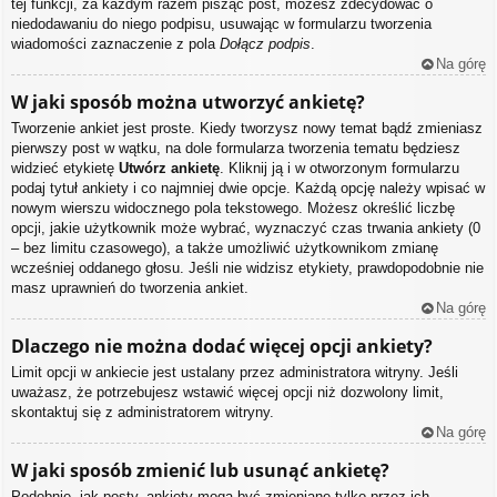
tej funkcji, za każdym razem pisząc post, możesz zdecydować o
niedodawaniu do niego podpisu, usuwając w formularzu tworzenia
wiadomości zaznaczenie z pola
Dołącz podpis
.
Na górę
W jaki sposób można utworzyć ankietę?
Tworzenie ankiet jest proste. Kiedy tworzysz nowy temat bądź zmieniasz
pierwszy post w wątku, na dole formularza tworzenia tematu będziesz
widzieć etykietę
Utwórz ankietę
. Kliknij ją i w otworzonym formularzu
podaj tytuł ankiety i co najmniej dwie opcje. Każdą opcję należy wpisać w
nowym wierszu widocznego pola tekstowego. Możesz określić liczbę
opcji, jakie użytkownik może wybrać, wyznaczyć czas trwania ankiety (0
– bez limitu czasowego), a także umożliwić użytkownikom zmianę
wcześniej oddanego głosu. Jeśli nie widzisz etykiety, prawdopodobnie nie
masz uprawnień do tworzenia ankiet.
Na górę
Dlaczego nie można dodać więcej opcji ankiety?
Limit opcji w ankiecie jest ustalany przez administratora witryny. Jeśli
uważasz, że potrzebujesz wstawić więcej opcji niż dozwolony limit,
skontaktuj się z administratorem witryny.
Na górę
W jaki sposób zmienić lub usunąć ankietę?
Podobnie, jak posty, ankiety mogą być zmieniane tylko przez ich