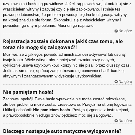
użytkownika i hasło są prawidłowe. Jeżeli są prawidłowe, skontaktuj się z
właścicielem witryny i zapytaj czy cię nie zablokowano. Istnieje też
prawdopodobieństwo, że problem powoduje błędna konfiguracja witryny,
na której znajduje się forum. Skontaktuj się z właścicielem witryny i
powiadom go o tym problemie. Musi on go naprawić.
Na górę
Rejestracja została dokonana jakiś czas temu, ale
teraz nie mogę się zalogować?!
Możliwe, że z jakiegoś powodu administrator dezaktywował lub usunął
twoje konto. Wiele witryn, aby zmniejszyć rozmiar bazy danych,
cyklicznie usuwa użytkowników, którzy nic nie pisali przez dłuższy czas.
Jeśli tak się stało, spróbuj zarejestrować się ponownie i bądź bardziej
aktywnym i zaangażowanym w dyskusje użytkownikiem.
Na górę
Nie pamiętam hasła!
Zachowaj spokój! Twoje hasło wprawdzie nie może zostać odzyskane,
ale bez problemu może zostać zresetowane. Przejdź na stronę logowania
i kliknij odnośnik
Nie pamiętam hasła
. Postępuj zgodnie z instrukcjami,
a prawdopodobnie niedługo znów będziesz móc się zalogować.
Na górę
Dlaczego następuje automatyczne wylogowanie?