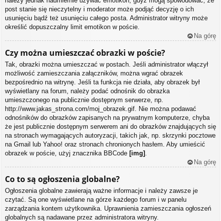
należy jednak nadmiernie używać emotikon, gdyż mogą spowodować, że
post stanie się nieczytelny i moderator może podjąć decyzję o ich
usunięciu bądź też usunięciu całego posta. Administrator witryny może
określić dopuszczalny limit emotikon w poście.
Na górę
Czy można umieszczać obrazki w poście?
Tak, obrazki można umieszczać w postach. Jeśli administrator włączył
możliwość zamieszczania załączników, można wgrać obrazek
bezpośrednio na witrynę. Jeśli ta funkcja nie działa, aby obrazek był
wyświetlany na forum, należy podać odnośnik do obrazka
umieszczonego na publicznie dostępnym serwerze, np.
http://www.jakas_strona.com/moj_obrazek.gif. Nie można podawać
odnośników do obrazków zapisanych na prywatnym komputerze, chyba
że jest publicznie dostępnym serwerem ani do obrazków znajdujących się
na stronach wymagających autoryzacji, takich jak, np. skrzynki pocztowe
na Gmail lub Yahoo! oraz stronach chronionych hasłem. Aby umieścić
obrazek w poście, użyj znacznika BBCode
[img]
.
Na górę
Co to są ogłoszenia globalne?
Ogłoszenia globalne zawierają ważne informacje i należy zawsze je
czytać. Są one wyświetlane na górze każdego forum i w panelu
zarządzania kontem użytkownika. Uprawnienia zamieszczania ogłoszeń
globalnych są nadawane przez administratora witryny.