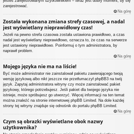
jesteś zarejestrowanym użytkownikiem – teraz jest dobry moment, by się
zarejestrować.
Na górę
Została wykonana zmiana strefy czasowej, a nadal
jest wyświetlany nieprawidłowy czas!
Jeżeli na pewno strefa czasowa została ustawiona prawidłowo, a czas
nadal jest wyświetlany nieprawidłowo, oznacza to, że czas na serwerze
jest ustawiony nieprawidłowo. Poinformuj o tym administratora, by
naprawił problem.
Na górę
Mojego języka nie ma na liście!
Być może administrator nie zainstalował pakietu zawierającego twoją
wersję językową albo nikt jeszcze nie przetłumaczył phpBB3 na twój
język. Zapytaj administratora witryny czy może zainstalować pakiet
językowy, którego potrzebujesz. Jeśli pakiet dla twojego języka nie
istnieje, może spróbujesz go utworzyć. Więcej informacji na ten temat
można znaleźć na stronie internetowej phpBB Limited. Na dole każdej
strony tej witryny znajduje się odnośnik do portalu phpBB Limited.
Na górę
Czym są obrazki wyświetlane obok nazwy
użytkownika?