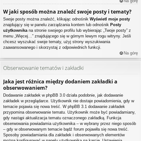
Na górę
W jaki sposób można znaleźć swoje posty i tematy?
Swoje posty można znaleźć, klikając odnośnik
Wyświetl moje posty
znajdujący się w panelu zarządzania kontem lub odnośnik
Posty
użytkownika
na stronie swojego profilu lub wybierając „Twoje posty” z
menu „Więcej…” znajdującego się w górnym lewym rogu witryny. Jeśli
chcesz wyszukać swoje tematy, użyj strony wyszukiwania
zaawansowanego i skorzystaj z odpowiednich funkcji.
Na górę
Obserwowanie tematów i zakładki
Jaka jest różnica między dodaniem zakładki a
obserwowaniem?
Dodawanie zakładek w phpBB 3.0 działa podobnie, jak dodawanie
zakładek w przeglądarce. Użytkownik nie dostaje powiadomienia, gdy w
temacie pojawia się nowa treść. W phpBB 3.1 dodawanie zakładek
przypomina obserwowanie tematu. Użytkownik może być powiadamiany,
gdy nastąpi aktualizacja tematu oznaczonego zakładką. Funkcja
obserwowania powiadamia użytkownika – w wybrany przez niego sposób
– gdy w obserwowanym temacie bądź forum pojawiła się nowa treść.
Sposoby powiadamiania dla zakładek i obserwowanych elementów
można konfigurować w panelu użytkownika na karcie „Ustawienia