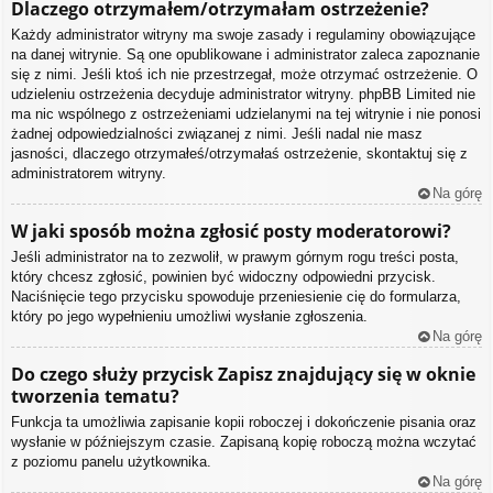
Dlaczego otrzymałem/otrzymałam ostrzeżenie?
Każdy administrator witryny ma swoje zasady i regulaminy obowiązujące
na danej witrynie. Są one opublikowane i administrator zaleca zapoznanie
się z nimi. Jeśli ktoś ich nie przestrzegał, może otrzymać ostrzeżenie. O
udzieleniu ostrzeżenia decyduje administrator witryny. phpBB Limited nie
ma nic wspólnego z ostrzeżeniami udzielanymi na tej witrynie i nie ponosi
żadnej odpowiedzialności związanej z nimi. Jeśli nadal nie masz
jasności, dlaczego otrzymałeś/otrzymałaś ostrzeżenie, skontaktuj się z
administratorem witryny.
Na górę
W jaki sposób można zgłosić posty moderatorowi?
Jeśli administrator na to zezwolił, w prawym górnym rogu treści posta,
który chcesz zgłosić, powinien być widoczny odpowiedni przycisk.
Naciśnięcie tego przycisku spowoduje przeniesienie cię do formularza,
który po jego wypełnieniu umożliwi wysłanie zgłoszenia.
Na górę
Do czego służy przycisk
Zapisz
znajdujący się w oknie
tworzenia tematu?
Funkcja ta umożliwia zapisanie kopii roboczej i dokończenie pisania oraz
wysłanie w późniejszym czasie. Zapisaną kopię roboczą można wczytać
z poziomu panelu użytkownika.
Na górę