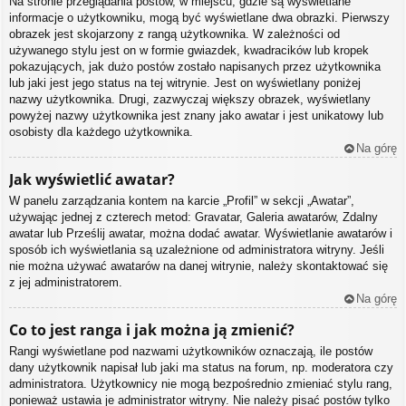
Na stronie przeglądania postów, w miejscu, gdzie są wyświetlane
informacje o użytkowniku, mogą być wyświetlane dwa obrazki. Pierwszy
obrazek jest skojarzony z rangą użytkownika. W zależności od
używanego stylu jest on w formie gwiazdek, kwadracików lub kropek
pokazujących, jak dużo postów zostało napisanych przez użytkownika
lub jaki jest jego status na tej witrynie. Jest on wyświetlany poniżej
nazwy użytkownika. Drugi, zazwyczaj większy obrazek, wyświetlany
powyżej nazwy użytkownika jest znany jako awatar i jest unikatowy lub
osobisty dla każdego użytkownika.
Na górę
Jak wyświetlić awatar?
W panelu zarządzania kontem na karcie „Profil” w sekcji „Awatar”,
używając jednej z czterech metod: Gravatar, Galeria awatarów, Zdalny
awatar lub Prześlij awatar, można dodać awatar. Wyświetlanie awatarów i
sposób ich wyświetlania są uzależnione od administratora witryny. Jeśli
nie można używać awatarów na danej witrynie, należy skontaktować się
z jej administratorem.
Na górę
Co to jest ranga i jak można ją zmienić?
Rangi wyświetlane pod nazwami użytkowników oznaczają, ile postów
dany użytkownik napisał lub jaki ma status na forum, np. moderatora czy
administratora. Użytkownicy nie mogą bezpośrednio zmieniać stylu rang,
ponieważ ustawia je administrator witryny. Nie należy pisać postów tylko