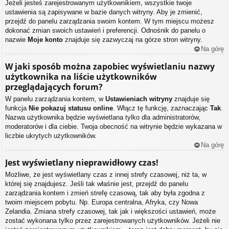
Jeżeli jesteś zarejestrowanym użytkownikiem, wszystkie twoje
ustawienia są zapisywane w bazie danych witryny. Aby je zmienić,
przejdź do panelu zarządzania swoim kontem. W tym miejscu możesz
dokonać zmian swoich ustawień i preferencji. Odnośnik do panelu o
nazwie
Moje konto
znajduje się zazwyczaj na górze stron witryny.
Na górę
W jaki sposób można zapobiec wyświetlaniu nazwy
użytkownika na liście użytkowników
przeglądających forum?
W panelu zarządzania kontem, w
Ustawieniach witryny
znajduje się
funkcja
Nie pokazuj statusu online
. Włącz tę funkcję, zaznaczając
Tak
.
Nazwa użytkownika będzie wyświetlana tylko dla administratorów,
moderatorów i dla ciebie. Twoja obecność na witrynie będzie wykazana w
liczbie ukrytych użytkowników.
Na górę
Jest wyświetlany nieprawidłowy czas!
Możliwe, że jest wyświetlany czas z innej strefy czasowej, niż ta, w
której się znajdujesz. Jeśli tak właśnie jest, przejdź do panelu
zarządzania kontem i zmień strefę czasową, tak aby była zgodna z
twoim miejscem pobytu. Np. Europa centralna, Afryka, czy Nowa
Zelandia. Zmiana strefy czasowej, tak jak i większości ustawień, może
zostać wykonana tylko przez zarejestrowanych użytkowników. Jeżeli nie