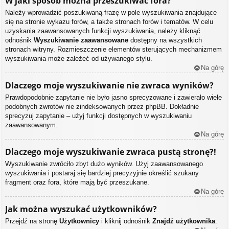
W jaki sposób można przeszukiwać fora?
Należy wprowadzić poszukiwaną frazę w pole wyszukiwania znajdujące
się na stronie wykazu forów, a także stronach forów i tematów. W celu
uzyskania zaawansowanych funkcji wyszukiwania, należy kliknąć
odnośnik
Wyszukiwanie zaawansowane
dostępny na wszystkich
stronach witryny. Rozmieszczenie elementów sterujących mechanizmem
wyszukiwania może zależeć od używanego stylu.
Na górę
Dlaczego moje wyszukiwanie nie zwraca wyników?
Prawdopodobnie zapytanie nie było jasno sprecyzowane i zawierało wiele
podobnych zwrotów nie zindeksowanych przez phpBB. Dokładnie
sprecyzuj zapytanie – użyj funkcji dostępnych w wyszukiwaniu
zaawansowanym.
Na górę
Dlaczego moje wyszukiwanie zwraca pustą stronę?!
Wyszukiwanie zwróciło zbyt dużo wyników. Użyj zaawansowanego
wyszukiwania i postaraj się bardziej precyzyjnie określić szukany
fragment oraz fora, które mają być przeszukane.
Na górę
Jak można wyszukać użytkowników?
Przejdź na stronę
Użytkownicy
i kliknij odnośnik
Znajdź użytkownika
.