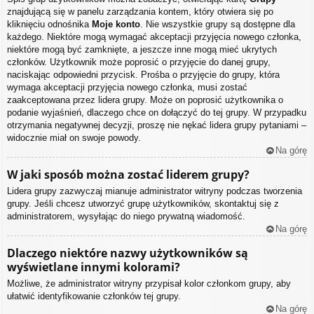
znajdującą się w panelu zarządzania kontem, który otwiera się po
kliknięciu odnośnika
Moje konto
. Nie wszystkie grupy są dostępne dla
każdego. Niektóre mogą wymagać akceptacji przyjęcia nowego członka,
niektóre mogą być zamknięte, a jeszcze inne mogą mieć ukrytych
członków. Użytkownik może poprosić o przyjęcie do danej grupy,
naciskając odpowiedni przycisk. Prośba o przyjęcie do grupy, która
wymaga akceptacji przyjęcia nowego członka, musi zostać
zaakceptowana przez lidera grupy. Może on poprosić użytkownika o
podanie wyjaśnień, dlaczego chce on dołączyć do tej grupy. W przypadku
otrzymania negatywnej decyzji, proszę nie nękać lidera grupy pytaniami –
widocznie miał on swoje powody.
Na górę
W jaki sposób można zostać liderem grupy?
Lidera grupy zazwyczaj mianuje administrator witryny podczas tworzenia
grupy. Jeśli chcesz utworzyć grupę użytkowników, skontaktuj się z
administratorem, wysyłając do niego prywatną wiadomość.
Na górę
Dlaczego niektóre nazwy użytkowników są
wyświetlane innymi kolorami?
Możliwe, że administrator witryny przypisał kolor członkom grupy, aby
ułatwić identyfikowanie członków tej grupy.
Na górę