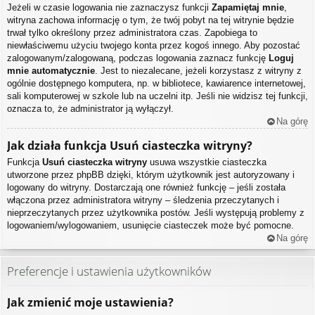
Jeżeli w czasie logowania nie zaznaczysz funkcji
Zapamiętaj mnie
,
witryna zachowa informację o tym, że twój pobyt na tej witrynie będzie
trwał tylko określony przez administratora czas. Zapobiega to
niewłaściwemu użyciu twojego konta przez kogoś innego. Aby pozostać
zalogowanym/zalogowaną, podczas logowania zaznacz funkcję
Loguj
mnie automatycznie
. Jest to niezalecane, jeżeli korzystasz z witryny z
ogólnie dostępnego komputera, np. w bibliotece, kawiarence internetowej,
sali komputerowej w szkole lub na uczelni itp. Jeśli nie widzisz tej funkcji,
oznacza to, że administrator ją wyłączył.
Na górę
Jak działa funkcja
Usuń ciasteczka witryny
?
Funkcja
Usuń ciasteczka witryny
usuwa wszystkie ciasteczka
utworzone przez phpBB dzięki, którym użytkownik jest autoryzowany i
logowany do witryny. Dostarczają one również funkcję – jeśli została
włączona przez administratora witryny – śledzenia przeczytanych i
nieprzeczytanych przez użytkownika postów. Jeśli występują problemy z
logowaniem/wylogowaniem, usunięcie ciasteczek może być pomocne.
Na górę
Preferencje i ustawienia użytkowników
Jak zmienić moje ustawienia?