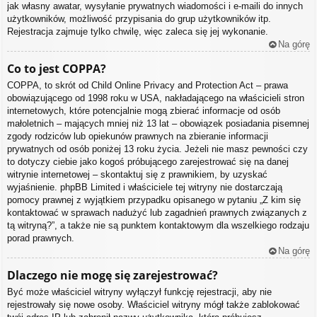
jak własny awatar, wysyłanie prywatnych wiadomości i e-maili do innych
użytkowników, możliwość przypisania do grup użytkowników itp.
Rejestracja zajmuje tylko chwilę, więc zaleca się jej wykonanie.
Na górę
Co to jest COPPA?
COPPA, to skrót od Child Online Privacy and Protection Act – prawa
obowiązującego od 1998 roku w USA, nakładającego na właścicieli stron
internetowych, które potencjalnie mogą zbierać informacje od osób
małoletnich – mających mniej niż 13 lat – obowiązek posiadania pisemnej
zgody rodziców lub opiekunów prawnych na zbieranie informacji
prywatnych od osób poniżej 13 roku życia. Jeżeli nie masz pewności czy
to dotyczy ciebie jako kogoś próbującego zarejestrować się na danej
witrynie internetowej – skontaktuj się z prawnikiem, by uzyskać
wyjaśnienie. phpBB Limited i właściciele tej witryny nie dostarczają
pomocy prawnej z wyjątkiem przypadku opisanego w pytaniu „Z kim się
kontaktować w sprawach nadużyć lub zagadnień prawnych związanych z
tą witryną?”, a także nie są punktem kontaktowym dla wszelkiego rodzaju
porad prawnych.
Na górę
Dlaczego nie mogę się zarejestrować?
Być może właściciel witryny wyłączył funkcję rejestracji, aby nie
rejestrowały się nowe osoby. Właściciel witryny mógł także zablokować