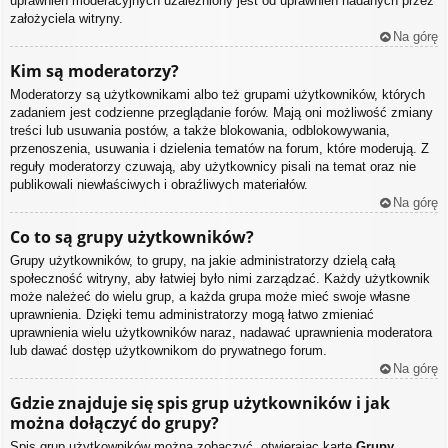
uprawnień moderacyjnych uzależniony jest od uprawnień nadanych przez
założyciela witryny.
Na górę
Kim są moderatorzy?
Moderatorzy są użytkownikami albo też grupami użytkowników, których
zadaniem jest codzienne przeglądanie forów. Mają oni możliwość zmiany
treści lub usuwania postów, a także blokowania, odblokowywania,
przenoszenia, usuwania i dzielenia tematów na forum, które moderują. Z
reguły moderatorzy czuwają, aby użytkownicy pisali na temat oraz nie
publikowali niewłaściwych i obraźliwych materiałów.
Na górę
Co to są grupy użytkowników?
Grupy użytkowników, to grupy, na jakie administratorzy dzielą całą
społeczność witryny, aby łatwiej było nimi zarządzać. Każdy użytkownik
może należeć do wielu grup, a każda grupa może mieć swoje własne
uprawnienia. Dzięki temu administratorzy mogą łatwo zmieniać
uprawnienia wielu użytkowników naraz, nadawać uprawnienia moderatora
lub dawać dostęp użytkownikom do prywatnego forum.
Na górę
Gdzie znajduje się spis grup użytkowników i jak
można dołączyć do grupy?
Spis grup użytkowników można zobaczyć, otwierając kartę
Grupy