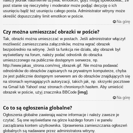
należy jednak nadmiernie używać emotikon, gdyż mogą spowodować, że
post stanie się nieczytelny i moderator może podjąć decyzję o ich
usunięciu bądź też usunięciu całego posta. Administrator witryny może
określić dopuszczalny limit emotikon w poście.
Na górę
Czy można umieszczać obrazki w poście?
Tak, obrazki można umieszczać w postach. Jeśli administrator włączył
możliwość zamieszczania załączników, można wgrać obrazek
bezpośrednio na witrynę. Jeśli ta funkcja nie działa, aby obrazek był
wyświetlany na forum, należy podać odnośnik do obrazka
umieszczonego na publicznie dostępnym serwerze, np.
http://www.jakas_strona.com/moj_obrazek.gif. Nie można podawać
odnośników do obrazków zapisanych na prywatnym komputerze, chyba
że jest publicznie dostępnym serwerem ani do obrazków znajdujących się
na stronach wymagających autoryzacji, takich jak, np. skrzynki pocztowe
na Gmail lub Yahoo! oraz stronach chronionych hasłem. Aby umieścić
obrazek w poście, użyj znacznika BBCode
[img]
.
Na górę
Co to są ogłoszenia globalne?
Ogłoszenia globalne zawierają ważne informacje i należy zawsze je
czytać. Są one wyświetlane na górze każdego forum i w panelu
zarządzania kontem użytkownika. Uprawnienia zamieszczania ogłoszeń
globalnych są nadawane przez administratora witryny.