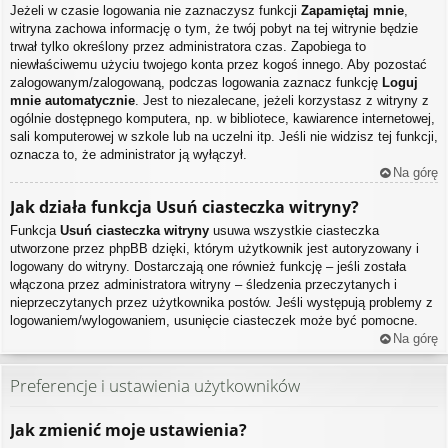
Jeżeli w czasie logowania nie zaznaczysz funkcji
Zapamiętaj mnie
,
witryna zachowa informację o tym, że twój pobyt na tej witrynie będzie
trwał tylko określony przez administratora czas. Zapobiega to
niewłaściwemu użyciu twojego konta przez kogoś innego. Aby pozostać
zalogowanym/zalogowaną, podczas logowania zaznacz funkcję
Loguj
mnie automatycznie
. Jest to niezalecane, jeżeli korzystasz z witryny z
ogólnie dostępnego komputera, np. w bibliotece, kawiarence internetowej,
sali komputerowej w szkole lub na uczelni itp. Jeśli nie widzisz tej funkcji,
oznacza to, że administrator ją wyłączył.
Na górę
Jak działa funkcja
Usuń ciasteczka witryny
?
Funkcja
Usuń ciasteczka witryny
usuwa wszystkie ciasteczka
utworzone przez phpBB dzięki, którym użytkownik jest autoryzowany i
logowany do witryny. Dostarczają one również funkcję – jeśli została
włączona przez administratora witryny – śledzenia przeczytanych i
nieprzeczytanych przez użytkownika postów. Jeśli występują problemy z
logowaniem/wylogowaniem, usunięcie ciasteczek może być pomocne.
Na górę
Preferencje i ustawienia użytkowników
Jak zmienić moje ustawienia?