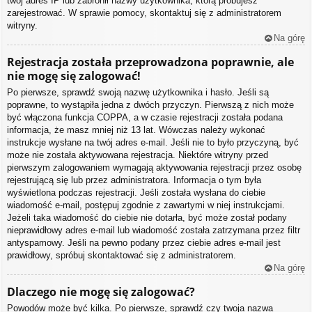
twój adres IP lub zabronił nazwy użytkownika, którą próbujesz
zarejestrować. W sprawie pomocy, skontaktuj się z administratorem
witryny.
Na górę
Rejestracja została przeprowadzona poprawnie, ale
nie mogę się zalogować!
Po pierwsze, sprawdź swoją nazwę użytkownika i hasło. Jeśli są
poprawne, to wystąpiła jedna z dwóch przyczyn. Pierwszą z nich może
być włączona funkcja COPPA, a w czasie rejestracji została podana
informacja, że masz mniej niż 13 lat. Wówczas należy wykonać
instrukcje wysłane na twój adres e-mail. Jeśli nie to było przyczyną, być
może nie została aktywowana rejestracja. Niektóre witryny przed
pierwszym zalogowaniem wymagają aktywowania rejestracji przez osobę
rejestrującą się lub przez administratora. Informacja o tym była
wyświetlona podczas rejestracji. Jeśli została wysłana do ciebie
wiadomość e-mail, postępuj zgodnie z zawartymi w niej instrukcjami.
Jeżeli taka wiadomość do ciebie nie dotarła, być może został podany
nieprawidłowy adres e-mail lub wiadomość została zatrzymana przez filtr
antyspamowy. Jeśli na pewno podany przez ciebie adres e-mail jest
prawidłowy, spróbuj skontaktować się z administratorem.
Na górę
Dlaczego nie mogę się zalogować?
Powodów może być kilka. Po pierwsze, sprawdź czy twoja nazwa