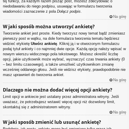
tej funkcji, za każdym razem pisząc post, możesz zdecydować o
niedodawaniu do niego podpisu, usuwając w formularzu tworzenia
wiadomości zaznaczenie z pola
Dołącz podpis
.
Na górę
W jaki sposób można utworzyć ankietę?
Tworzenie ankiet jest proste. Kiedy tworzysz nowy temat bądź zmieniasz
pierwszy post w wątku, na dole formularza tworzenia tematu będziesz
widzieć etykietę
Utwórz ankietę
. Kliknij ją i w otworzonym formularzu
podaj tytuł ankiety i co najmniej dwie opcje. Każdą opcję należy wpisać w
nowym wierszu widocznego pola tekstowego. Możesz określić liczbę
opcji, jakie użytkownik może wybrać, wyznaczyć czas trwania ankiety (0
– bez limitu czasowego), a także umożliwić użytkownikom zmianę
wcześniej oddanego głosu. Jeśli nie widzisz etykiety, prawdopodobnie nie
masz uprawnień do tworzenia ankiet.
Na górę
Dlaczego nie można dodać więcej opcji ankiety?
Limit opcji w ankiecie jest ustalany przez administratora witryny. Jeśli
uważasz, że potrzebujesz wstawić więcej opcji niż dozwolony limit,
skontaktuj się z administratorem witryny.
Na górę
W jaki sposób zmienić lub usunąć ankietę?
Podobnie, jak posty, ankiety mogą być zmieniane tylko przez ich