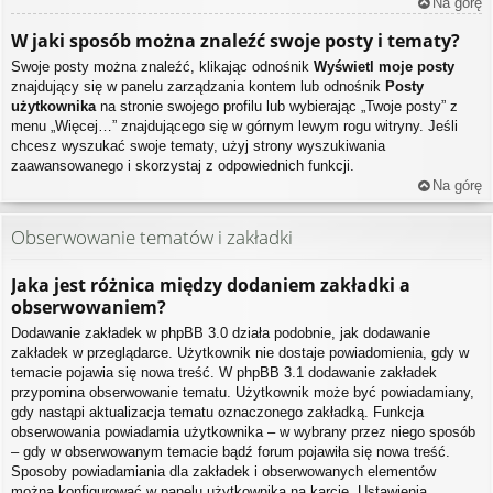
Na górę
W jaki sposób można znaleźć swoje posty i tematy?
Swoje posty można znaleźć, klikając odnośnik
Wyświetl moje posty
znajdujący się w panelu zarządzania kontem lub odnośnik
Posty
użytkownika
na stronie swojego profilu lub wybierając „Twoje posty” z
menu „Więcej…” znajdującego się w górnym lewym rogu witryny. Jeśli
chcesz wyszukać swoje tematy, użyj strony wyszukiwania
zaawansowanego i skorzystaj z odpowiednich funkcji.
Na górę
Obserwowanie tematów i zakładki
Jaka jest różnica między dodaniem zakładki a
obserwowaniem?
Dodawanie zakładek w phpBB 3.0 działa podobnie, jak dodawanie
zakładek w przeglądarce. Użytkownik nie dostaje powiadomienia, gdy w
temacie pojawia się nowa treść. W phpBB 3.1 dodawanie zakładek
przypomina obserwowanie tematu. Użytkownik może być powiadamiany,
gdy nastąpi aktualizacja tematu oznaczonego zakładką. Funkcja
obserwowania powiadamia użytkownika – w wybrany przez niego sposób
– gdy w obserwowanym temacie bądź forum pojawiła się nowa treść.
Sposoby powiadamiania dla zakładek i obserwowanych elementów
można konfigurować w panelu użytkownika na karcie „Ustawienia