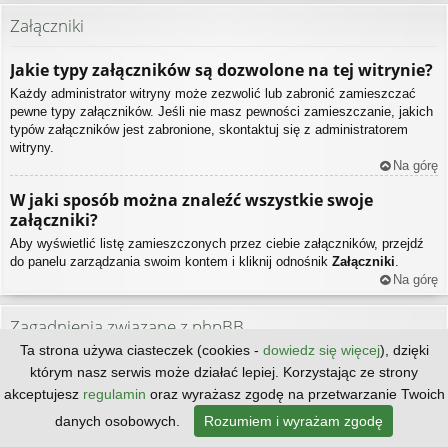
Załączniki
Jakie typy załączników są dozwolone na tej witrynie?
Każdy administrator witryny może zezwolić lub zabronić zamieszczać
pewne typy załączników. Jeśli nie masz pewności zamieszczanie, jakich
typów załączników jest zabronione, skontaktuj się z administratorem
witryny.
Na górę
W jaki sposób można znaleźć wszystkie swoje
załączniki?
Aby wyświetlić listę zamieszczonych przez ciebie załączników, przejdź
do panelu zarządzania swoim kontem i kliknij odnośnik
Załączniki
.
Na górę
Zagadnienia związane z phpBB
Ta strona używa ciasteczek (cookies -
dowiedz się więcej
), dzięki
Kto jest autorem tego oprogramowania?
którym nasz serwis może działać lepiej. Korzystając ze strony
akceptujesz
regulamin
oraz wyrażasz zgodę na przetwarzanie Twoich
Prawa autorskie do tego oprogramowania w jego niezmodyfikowanej
formie, ma
phpBB Limited
. Jest ono publikowane na licencji GNU General
danych osobowych.
Rozumiem i wyrażam zgodę
Public License wersja 2 (GPL-2.0), co w praktyce oznacza, że może być
bez ograniczeń dystrybuowane. Więcej na ten temat dowiesz się na