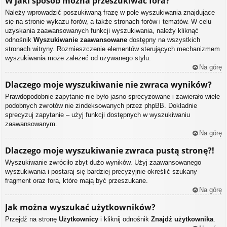
W jaki sposób można przeszukiwać fora?
Należy wprowadzić poszukiwaną frazę w pole wyszukiwania znajdujące
się na stronie wykazu forów, a także stronach forów i tematów. W celu
uzyskania zaawansowanych funkcji wyszukiwania, należy kliknąć
odnośnik
Wyszukiwanie zaawansowane
dostępny na wszystkich
stronach witryny. Rozmieszczenie elementów sterujących mechanizmem
wyszukiwania może zależeć od używanego stylu.
Na górę
Dlaczego moje wyszukiwanie nie zwraca wyników?
Prawdopodobnie zapytanie nie było jasno sprecyzowane i zawierało wiele
podobnych zwrotów nie zindeksowanych przez phpBB. Dokładnie
sprecyzuj zapytanie – użyj funkcji dostępnych w wyszukiwaniu
zaawansowanym.
Na górę
Dlaczego moje wyszukiwanie zwraca pustą stronę?!
Wyszukiwanie zwróciło zbyt dużo wyników. Użyj zaawansowanego
wyszukiwania i postaraj się bardziej precyzyjnie określić szukany
fragment oraz fora, które mają być przeszukane.
Na górę
Jak można wyszukać użytkowników?
Przejdź na stronę
Użytkownicy
i kliknij odnośnik
Znajdź użytkownika
.