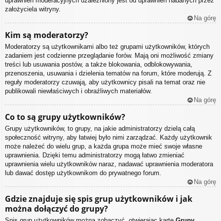
uprawnień moderacyjnych uzależniony jest od uprawnień nadanych przez
założyciela witryny.
Na górę
Kim są moderatorzy?
Moderatorzy są użytkownikami albo też grupami użytkowników, których
zadaniem jest codzienne przeglądanie forów. Mają oni możliwość zmiany
treści lub usuwania postów, a także blokowania, odblokowywania,
przenoszenia, usuwania i dzielenia tematów na forum, które moderują. Z
reguły moderatorzy czuwają, aby użytkownicy pisali na temat oraz nie
publikowali niewłaściwych i obraźliwych materiałów.
Na górę
Co to są grupy użytkowników?
Grupy użytkowników, to grupy, na jakie administratorzy dzielą całą
społeczność witryny, aby łatwiej było nimi zarządzać. Każdy użytkownik
może należeć do wielu grup, a każda grupa może mieć swoje własne
uprawnienia. Dzięki temu administratorzy mogą łatwo zmieniać
uprawnienia wielu użytkowników naraz, nadawać uprawnienia moderatora
lub dawać dostęp użytkownikom do prywatnego forum.
Na górę
Gdzie znajduje się spis grup użytkowników i jak
można dołączyć do grupy?
Spis grup użytkowników można zobaczyć, otwierając kartę
Grupy