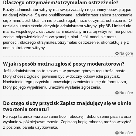
Dlaczego otrzymałem/otrzymałam ostrzeżenie?
Każdy administrator witryny ma swoje zasady i regulaminy obowiązujące
na danej witrynie. Są one opublikowane i administrator zaleca zapoznanie
się z nimi. Jeśli ktoś ich nie przestrzegał, może otrzymać ostrzeżenie. O
udzieleniu ostrzeżenia decyduje administrator witryny. phpBB Limited nie
ma nic wspólnego z ostrzeżeniami udzielanymi na tej witrynie i nie ponosi
żadnej odpowiedzialności związanej z nimi. Jeśli nadal nie masz
jasności, dlaczego otrzymałeś/otrzymałaś ostrzeżenie, skontaktuj się z
administratorem witryny.
Na górę
W jaki sposób można zgłosić posty moderatorowi?
Jeśli administrator na to zezwolił, w prawym górnym rogu treści posta,
który chcesz zgłosić, powinien być widoczny odpowiedni przycisk.
Naciśnięcie tego przycisku spowoduje przeniesienie cię do formularza,
który po jego wypełnieniu umożliwi wysłanie zgłoszenia.
Na górę
Do czego służy przycisk
Zapisz
znajdujący się w oknie
tworzenia tematu?
Funkcja ta umożliwia zapisanie kopii roboczej i dokończenie pisania oraz
wysłanie w późniejszym czasie. Zapisaną kopię roboczą można wczytać
z poziomu panelu użytkownika.
Na górę