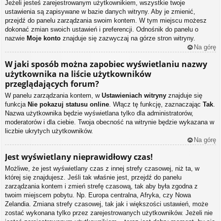
Jeżeli jesteś zarejestrowanym użytkownikiem, wszystkie twoje
ustawienia są zapisywane w bazie danych witryny. Aby je zmienić,
przejdź do panelu zarządzania swoim kontem. W tym miejscu możesz
dokonać zmian swoich ustawień i preferencji. Odnośnik do panelu o
nazwie
Moje konto
znajduje się zazwyczaj na górze stron witryny.
Na górę
W jaki sposób można zapobiec wyświetlaniu nazwy
użytkownika na liście użytkowników
przeglądających forum?
W panelu zarządzania kontem, w
Ustawieniach witryny
znajduje się
funkcja
Nie pokazuj statusu online
. Włącz tę funkcję, zaznaczając
Tak
.
Nazwa użytkownika będzie wyświetlana tylko dla administratorów,
moderatorów i dla ciebie. Twoja obecność na witrynie będzie wykazana w
liczbie ukrytych użytkowników.
Na górę
Jest wyświetlany nieprawidłowy czas!
Możliwe, że jest wyświetlany czas z innej strefy czasowej, niż ta, w
której się znajdujesz. Jeśli tak właśnie jest, przejdź do panelu
zarządzania kontem i zmień strefę czasową, tak aby była zgodna z
twoim miejscem pobytu. Np. Europa centralna, Afryka, czy Nowa
Zelandia. Zmiana strefy czasowej, tak jak i większości ustawień, może
zostać wykonana tylko przez zarejestrowanych użytkowników. Jeżeli nie