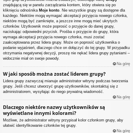
znajdującą się w panelu zarządzania kontem, który otwiera się po
kliknięciu odnośnika
Moje konto
. Nie wszystkie grupy są dostępne dla
każdego. Niektóre mogą wymagać akceptacji przyjęcia nowego członka,
niektóre mogą być zamknięte, a jeszcze inne mogą mieć ukrytych
członków. Użytkownik może poprosić o przyjęcie do danej grupy,
naciskając odpowiedni przycisk. Prośba o przyjęcie do grupy, która
wymaga akceptacji przyjęcia nowego członka, musi zostać
zaakceptowana przez lidera grupy. Może on poprosić użytkownika o
podanie wyjaśnień, dlaczego chce on dołączyć do tej grupy. W przypadku
otrzymania negatywnej decyzji, proszę nie nękać lidera grupy pytaniami –
widocznie miał on swoje powody.
Na górę
W jaki sposób można zostać liderem grupy?
Lidera grupy zazwyczaj mianuje administrator witryny podczas tworzenia
grupy. Jeśli chcesz utworzyć grupę użytkowników, skontaktuj się z
administratorem, wysyłając do niego prywatną wiadomość.
Na górę
Dlaczego niektóre nazwy użytkowników są
wyświetlane innymi kolorami?
Możliwe, że administrator witryny przypisał kolor członkom grupy, aby
ułatwić identyfikowanie członków tej grupy.
Na górę