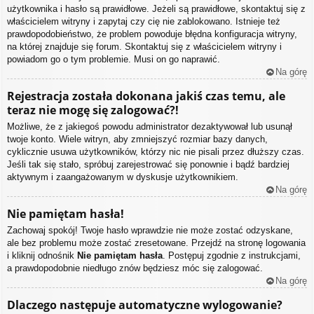
użytkownika i hasło są prawidłowe. Jeżeli są prawidłowe, skontaktuj się z
właścicielem witryny i zapytaj czy cię nie zablokowano. Istnieje też
prawdopodobieństwo, że problem powoduje błędna konfiguracja witryny,
na której znajduje się forum. Skontaktuj się z właścicielem witryny i
powiadom go o tym problemie. Musi on go naprawić.
Na górę
Rejestracja została dokonana jakiś czas temu, ale
teraz nie mogę się zalogować?!
Możliwe, że z jakiegoś powodu administrator dezaktywował lub usunął
twoje konto. Wiele witryn, aby zmniejszyć rozmiar bazy danych,
cyklicznie usuwa użytkowników, którzy nic nie pisali przez dłuższy czas.
Jeśli tak się stało, spróbuj zarejestrować się ponownie i bądź bardziej
aktywnym i zaangażowanym w dyskusje użytkownikiem.
Na górę
Nie pamiętam hasła!
Zachowaj spokój! Twoje hasło wprawdzie nie może zostać odzyskane,
ale bez problemu może zostać zresetowane. Przejdź na stronę logowania
i kliknij odnośnik
Nie pamiętam hasła
. Postępuj zgodnie z instrukcjami,
a prawdopodobnie niedługo znów będziesz móc się zalogować.
Na górę
Dlaczego następuje automatyczne wylogowanie?