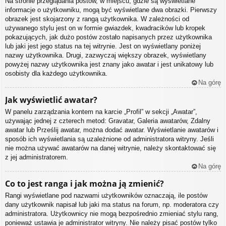
Na stronie przeglądania postów, w miejscu, gdzie są wyświetlane
informacje o użytkowniku, mogą być wyświetlane dwa obrazki. Pierwszy
obrazek jest skojarzony z rangą użytkownika. W zależności od
używanego stylu jest on w formie gwiazdek, kwadracików lub kropek
pokazujących, jak dużo postów zostało napisanych przez użytkownika
lub jaki jest jego status na tej witrynie. Jest on wyświetlany poniżej
nazwy użytkownika. Drugi, zazwyczaj większy obrazek, wyświetlany
powyżej nazwy użytkownika jest znany jako awatar i jest unikatowy lub
osobisty dla każdego użytkownika.
Na górę
Jak wyświetlić awatar?
W panelu zarządzania kontem na karcie „Profil” w sekcji „Awatar”,
używając jednej z czterech metod: Gravatar, Galeria awatarów, Zdalny
awatar lub Prześlij awatar, można dodać awatar. Wyświetlanie awatarów i
sposób ich wyświetlania są uzależnione od administratora witryny. Jeśli
nie można używać awatarów na danej witrynie, należy skontaktować się
z jej administratorem.
Na górę
Co to jest ranga i jak można ją zmienić?
Rangi wyświetlane pod nazwami użytkowników oznaczają, ile postów
dany użytkownik napisał lub jaki ma status na forum, np. moderatora czy
administratora. Użytkownicy nie mogą bezpośrednio zmieniać stylu rang,
ponieważ ustawia je administrator witryny. Nie należy pisać postów tylko