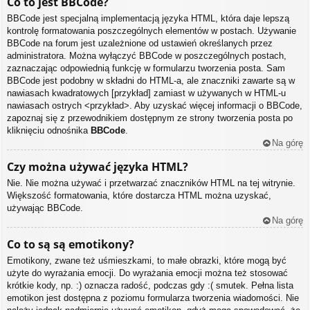
Co to jest BBCode?
BBCode jest specjalną implementacją języka HTML, która daje lepszą
kontrolę formatowania poszczególnych elementów w postach. Używanie
BBCode na forum jest uzależnione od ustawień określanych przez
administratora. Można wyłączyć BBCode w poszczególnych postach,
zaznaczając odpowiednią funkcję w formularzu tworzenia posta. Sam
BBCode jest podobny w składni do HTML-a, ale znaczniki zawarte są w
nawiasach kwadratowych [przykład] zamiast w używanych w HTML-u
nawiasach ostrych <przykład>. Aby uzyskać więcej informacji o BBCode,
zapoznaj się z przewodnikiem dostępnym ze strony tworzenia posta po
kliknięciu odnośnika
BBCode
.
Na górę
Czy można używać języka HTML?
Nie. Nie można używać i przetwarzać znaczników HTML na tej witrynie.
Większość formatowania, które dostarcza HTML można uzyskać,
używając BBCode.
Na górę
Co to są są emotikony?
Emotikony, zwane też uśmieszkami, to małe obrazki, które mogą być
użyte do wyrażania emocji. Do wyrażania emocji można też stosować
krótkie kody, np. :) oznacza radość, podczas gdy :( smutek. Pełna lista
emotikon jest dostępna z poziomu formularza tworzenia wiadomości. Nie