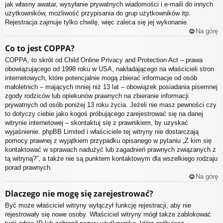
jak własny awatar, wysyłanie prywatnych wiadomości i e-maili do innych
użytkowników, możliwość przypisania do grup użytkowników itp.
Rejestracja zajmuje tylko chwilę, więc zaleca się jej wykonanie.
Na górę
Co to jest COPPA?
COPPA, to skrót od Child Online Privacy and Protection Act – prawa
obowiązującego od 1998 roku w USA, nakładającego na właścicieli stron
internetowych, które potencjalnie mogą zbierać informacje od osób
małoletnich – mających mniej niż 13 lat – obowiązek posiadania pisemnej
zgody rodziców lub opiekunów prawnych na zbieranie informacji
prywatnych od osób poniżej 13 roku życia. Jeżeli nie masz pewności czy
to dotyczy ciebie jako kogoś próbującego zarejestrować się na danej
witrynie internetowej – skontaktuj się z prawnikiem, by uzyskać
wyjaśnienie. phpBB Limited i właściciele tej witryny nie dostarczają
pomocy prawnej z wyjątkiem przypadku opisanego w pytaniu „Z kim się
kontaktować w sprawach nadużyć lub zagadnień prawnych związanych z
tą witryną?”, a także nie są punktem kontaktowym dla wszelkiego rodzaju
porad prawnych.
Na górę
Dlaczego nie mogę się zarejestrować?
Być może właściciel witryny wyłączył funkcję rejestracji, aby nie
rejestrowały się nowe osoby. Właściciel witryny mógł także zablokować