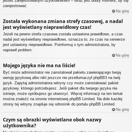
jesteś zarejestrowanym użytkownikiem – teraz jest dobry moment, by się
zarejestrować.
Na górę
Została wykonana zmiana strefy czasowej, a nadal
jest wyświetlany nieprawidłowy czas!
Jeżeli na pewno strefa czasowa została ustawiona prawidłowo, a czas
nadal jest wyświetlany nieprawidłowo, oznacza to, że czas na serwerze
jest ustawiony nieprawidłowo. Poinformuj o tym administratora, by
naprawił problem.
Na górę
Mojego języka nie ma na liście!
Być może administrator nie zainstalował pakietu zawierającego twoją
wersję językową albo nikt jeszcze nie przetłumaczył phpBB3 na twój
język. Zapytaj administratora witryny czy może zainstalować pakiet
językowy, którego potrzebujesz. Jeśli pakiet dla twojego języka nie
istnieje, może spróbujesz go utworzyć. Więcej informacji na ten temat
można znaleźć na stronie internetowej phpBB Limited. Na dole każdej
strony tej witryny znajduje się odnośnik do portalu phpBB Limited.
Na górę
Czym są obrazki wyświetlane obok nazwy
użytkownika?