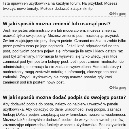
lista uprawnień użytkownika na każdym forum. Na przykład: Możesz
tworzyć nowe tematy, Możesz dodawać załączniki itp.
Na górę
W jaki sposób można zmienić lub usunąć post?
Jeśli nie jesteś administratorem lub moderatorem, możesz zmieniać i
usuwać tylko swoje posty. Możesz zmienić post, naciskając przycisk
Zmień
znajdujący się przy danym poście. Czasami można to zrobić tylko
przez pewien czas po jego napisaniu. Jeżeli ktoś odpowiedział na ten
post, pod twoim postem pojawi się informacja ile razy i kiedy ostatni raz
post był zmieniany. Informacja ta wyświetli się tylko wtedy, jeśli ktoś
zamieścił pod tym postem kolejny post. Jeśli post zmienił moderator lub
administrator, informacja ta nie zostanie wyświetlona. Administratorzy i
moderatorzy mogą zostawić notatkę z informacją, dlaczego ten post
zmieniali. Zwykli użytkownicy nie mogą usuwać postów, gdy ktoś
zamieścił pod ich postem nowy post.
Na górę
W jaki sposób można dodać podpis do swojego posta?
Aby dodawać podpis do posta, należy go najpierw utworzyć w panelu
użytkownika. Aby dołączyć do danej wiadomości swój podpis, zaznacz
funkcję
Dołącz podpis
znajdującą się w formularzu tworzenia wiadomości.
Możesz także domyślnie dodawać podpis do wszystkich swoich postów,
zaznaczając odpowiednią funkcję w panelu użytkownika. Po uaktywnieniu