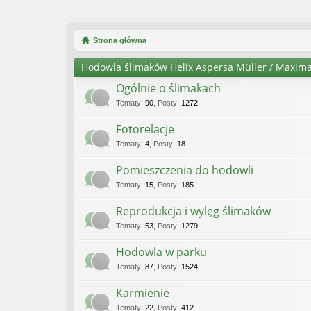
Strona główna
Hodowla ślimaków Helix Aspersa Müller / Maxim
Ogólnie o ślimakach
Tematy
:
90
,
Posty
:
1272
Fotorelacje
Tematy
:
4
,
Posty
:
18
Pomieszczenia do hodowli
Tematy
:
15
,
Posty
:
185
Reprodukcja i wylęg ślimaków
Tematy
:
53
,
Posty
:
1279
Hodowla w parku
Tematy
:
87
,
Posty
:
1524
Karmienie
Tematy
:
22
,
Posty
:
412