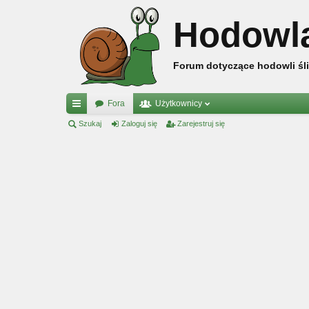
Hodowl
Forum dotyczące hodowli śli
Fora
Użytkownicy
ię
Szukaj
Zaloguj się
Zarejestruj się
ce
j
…