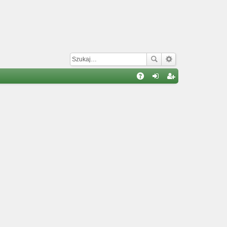
W
A
al
ar
Q
og
ej
uj
es
si
tru
ę
j
si
ę