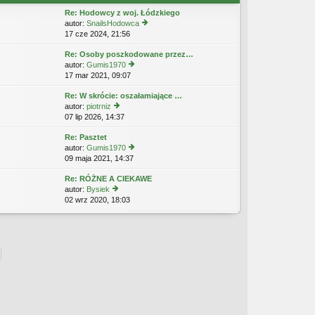
n
w
p
Re: Hodowcy z woj. Łódzkiego
aj
s
o
autor:
SnailsHodowca
n
z
st
17 cze 2024, 21:56
y
o
y
ś
w
p
Re: Osoby poszkodowane przez…
wi
s
o
autor:
Gumis1970
etl
z
st
17 mar 2021, 09:07
y
n
y
ś
aj
p
Re: W skrócie: oszałamiające …
wi
n
o
autor:
piotrniz
etl
o
st
07 lip 2026, 14:37
y
n
w
ś
aj
s
Re: Pasztet
wi
n
z
autor:
Gumis1970
etl
o
y
09 maja 2021, 14:37
y
n
w
p
ś
aj
s
o
Re: RÓŻNE A CIEKAWE
wi
n
z
st
autor:
Bysiek
etl
o
y
02 wrz 2020, 18:03
y
n
w
p
ś
aj
s
o
wi
n
z
st
etl
o
y
n
w
p
aj
s
o
n
z
st
o
y
w
p
s
o
z
st