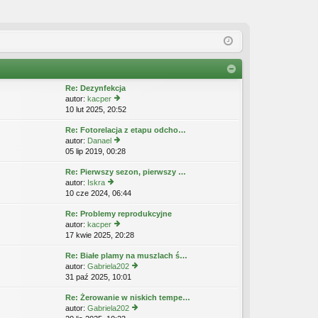
Re: Dezynfekcja
autor:
kacper
10 lut 2025, 20:52
y
ś
Re: Fotorelacja z etapu odcho…
wi
autor:
Danael
etl
05 lip 2019, 00:28
y
n
ś
aj
Re: Pierwszy sezon, pierwszy …
wi
n
autor:
Iskra
etl
o
10 cze 2024, 06:44
y
n
w
ś
aj
s
Re: Problemy reprodukcyjne
wi
n
z
autor:
kacper
etl
o
y
17 kwie 2025, 20:28
y
n
w
p
ś
aj
s
o
Re: Białe plamy na muszlach ś…
wi
n
z
st
autor:
Gabriela202
etl
o
y
31 paź 2025, 10:01
y
n
w
p
ś
aj
s
o
Re: Żerowanie w niskich tempe…
wi
n
z
st
autor:
Gabriela202
etl
o
y