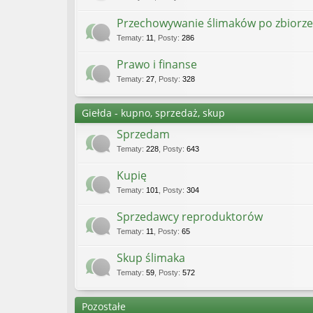
Przechowywanie ślimaków po zbiorze
Tematy
:
11
,
Posty
:
286
Prawo i finanse
Tematy
:
27
,
Posty
:
328
Giełda - kupno, sprzedaż, skup
Sprzedam
Tematy
:
228
,
Posty
:
643
Kupię
Tematy
:
101
,
Posty
:
304
Sprzedawcy reproduktorów
Tematy
:
11
,
Posty
:
65
Skup ślimaka
Tematy
:
59
,
Posty
:
572
Pozostałe