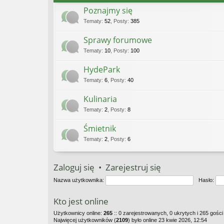
Poznajmy się
Tematy
:
52
,
Posty
:
385
Sprawy forumowe
Tematy
:
10
,
Posty
:
100
HydePark
Tematy
:
6
,
Posty
:
40
Kulinaria
Tematy
:
2
,
Posty
:
8
Śmietnik
Tematy
:
2
,
Posty
:
6
Zaloguj się
•
Zarejestruj się
Nazwa użytkownika:
Hasło:
Kto jest online
Użytkownicy online:
265
:: 0 zarejestrowanych, 0 ukrytych i 265 gości
Najwięcej użytkowników (
2109
) było online 23 kwie 2026, 12:54