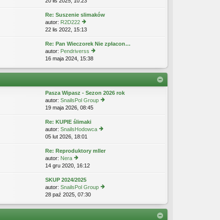
20 lis 2025, 10:23
y
n
w
p
ś
aj
s
o
Re: Suszenie slimaków
wi
n
z
st
autor:
R2D222
etl
o
y
22 lis 2022, 15:13
y
n
w
p
ś
aj
s
o
Re: Pan Wieczorek Nie zpłacon…
wi
n
z
st
autor:
Pendriverss
etl
o
y
16 maja 2024, 15:38
y
n
w
p
ś
aj
s
o
wi
n
z
st
etl
o
y
n
w
p
Pasza Wipasz - Sezon 2026 rok
aj
s
o
autor:
SnailsPol Group
n
z
st
19 maja 2026, 08:45
y
o
y
ś
w
p
Re: KUPIE ślimaki
wi
s
o
autor:
SnailsHodowca
etl
z
st
05 lut 2026, 18:01
y
n
y
ś
aj
p
Re: Reproduktory mller
wi
n
o
autor:
Nera
etl
o
st
14 gru 2020, 16:12
y
n
w
ś
aj
s
SKUP 2024/2025
wi
n
z
autor:
SnailsPol Group
etl
o
y
28 paź 2025, 07:30
y
n
w
p
ś
aj
s
o
wi
n
z
st
etl
o
y