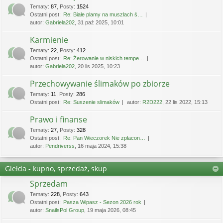
Tematy
:
87
,
Posty
:
1524
Ostatni post:
Re: Białe plamy na muszlach ś…
autor:
Gabriela202
, 31 paź 2025, 10:01
Karmienie
Tematy
:
22
,
Posty
:
412
Ostatni post:
Re: Żerowanie w niskich tempe…
autor:
Gabriela202
, 20 lis 2025, 10:23
Przechowywanie ślimaków po zbiorze
Tematy
:
11
,
Posty
:
286
Ostatni post:
Re: Suszenie slimaków
autor:
R2D222
, 22 lis 2022, 15:13
Prawo i finanse
Tematy
:
27
,
Posty
:
328
Ostatni post:
Re: Pan Wieczorek Nie zpłacon…
autor:
Pendriverss
, 16 maja 2024, 15:38
Giełda - kupno, sprzedaż, skup
Sprzedam
Tematy
:
228
,
Posty
:
643
Ostatni post:
Pasza Wipasz - Sezon 2026 rok
autor:
SnailsPol Group
, 19 maja 2026, 08:45