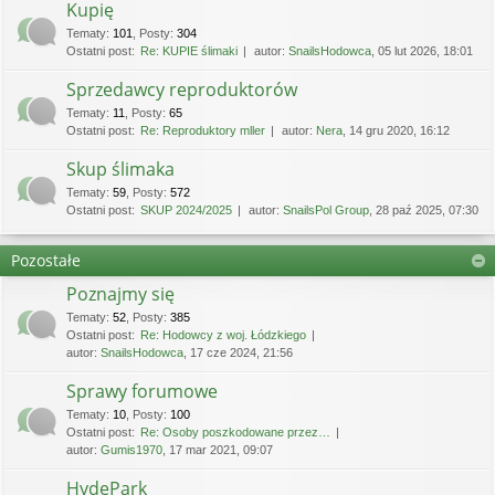
Kupię
Tematy
:
101
,
Posty
:
304
Ostatni post:
Re: KUPIE ślimaki
autor:
SnailsHodowca
, 05 lut 2026, 18:01
Sprzedawcy reproduktorów
Tematy
:
11
,
Posty
:
65
Ostatni post:
Re: Reproduktory mller
autor:
Nera
, 14 gru 2020, 16:12
Skup ślimaka
Tematy
:
59
,
Posty
:
572
Ostatni post:
SKUP 2024/2025
autor:
SnailsPol Group
, 28 paź 2025, 07:30
Pozostałe
Poznajmy się
Tematy
:
52
,
Posty
:
385
Ostatni post:
Re: Hodowcy z woj. Łódzkiego
autor:
SnailsHodowca
, 17 cze 2024, 21:56
Sprawy forumowe
Tematy
:
10
,
Posty
:
100
Ostatni post:
Re: Osoby poszkodowane przez…
autor:
Gumis1970
, 17 mar 2021, 09:07
HydePark