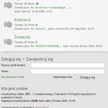
Tematy
:
6
,
Posty
:
40
Ostatni post:
Re: W skrócie: oszałamiające …
autor:
piotrniz
, 07 lip 2026, 14:37
Kulinaria
Tematy
:
2
,
Posty
:
8
Ostatni post:
Re: Pasztet
autor:
Gumis1970
, 09 maja 2021, 14:37
Śmietnik
Tematy
:
2
,
Posty
:
6
Ostatni post:
Re: RÓŻNE A CIEKAWE
autor:
Bysiek
, 02 wrz 2020, 18:03
Zaloguj się
•
Zarejestruj się
Nazwa użytkownika:
Hasło:
Nie pamiętam hasła
Zapamiętaj mnie
Kto jest online
Użytkownicy online:
373
:: 1 zarejestrowany, 0 ukrytych i 372 gości (wg danych z
ostatnich 5 minut)
Najwięcej użytkowników (
2109
) było online 23 kwie 2026, 12:54
Zarejestrowani użytkownicy:
Bing [Bot]