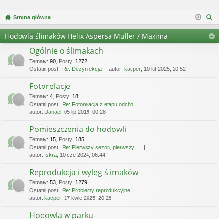
Strona główna
zu
Hodowla ślimaków Helix Aspersa Müller / Maxima
kaj
Ogólnie o ślimakach
Tematy
:
90
,
Posty
:
1272
Ostatni post:
Re: Dezynfekcja
autor:
kacper
, 10 lut 2025, 20:52
Fotorelacje
Tematy
:
4
,
Posty
:
18
Ostatni post:
Re: Fotorelacja z etapu odcho…
autor:
Danael
, 05 lip 2019, 00:28
Pomieszczenia do hodowli
Tematy
:
15
,
Posty
:
185
Ostatni post:
Re: Pierwszy sezon, pierwszy …
autor:
Iskra
, 10 cze 2024, 06:44
Reprodukcja i wylęg ślimaków
Tematy
:
53
,
Posty
:
1279
Ostatni post:
Re: Problemy reprodukcyjne
autor:
kacper
, 17 kwie 2025, 20:28
Hodowla w parku