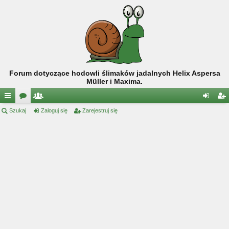
Forum dotyczące hodowli ślimaków jadalnych Helix Aspersa
Müller i Maxima.
ię
Szukaj
or
ży
Zaloguj się
Zarejestruj się
al
ar
ce
a
tk
og
ej
j
o
uj
es
…
w
si
tru
ni
ę
j
cy
si
ę