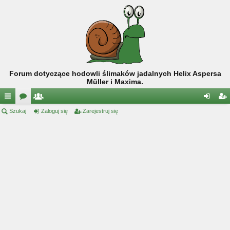
Forum dotyczące hodowli ślimaków jadalnych Helix Aspersa
Müller i Maxima.
ię
Szukaj
or
ży
Zaloguj się
Zarejestruj się
al
ar
ce
a
tk
og
ej
j
o
uj
es
…
w
si
tru
ni
ę
j
cy
si
ę