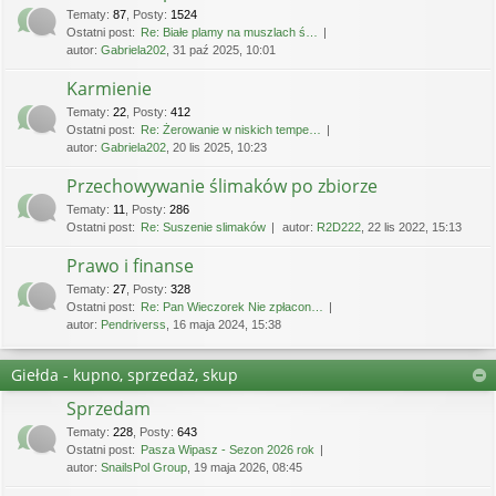
Tematy
:
87
,
Posty
:
1524
Ostatni post:
Re: Białe plamy na muszlach ś…
autor:
Gabriela202
, 31 paź 2025, 10:01
Karmienie
Tematy
:
22
,
Posty
:
412
Ostatni post:
Re: Żerowanie w niskich tempe…
autor:
Gabriela202
, 20 lis 2025, 10:23
Przechowywanie ślimaków po zbiorze
Tematy
:
11
,
Posty
:
286
Ostatni post:
Re: Suszenie slimaków
autor:
R2D222
, 22 lis 2022, 15:13
Prawo i finanse
Tematy
:
27
,
Posty
:
328
Ostatni post:
Re: Pan Wieczorek Nie zpłacon…
autor:
Pendriverss
, 16 maja 2024, 15:38
Giełda - kupno, sprzedaż, skup
Sprzedam
Tematy
:
228
,
Posty
:
643
Ostatni post:
Pasza Wipasz - Sezon 2026 rok
autor:
SnailsPol Group
, 19 maja 2026, 08:45