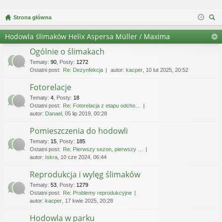
Strona główna
zu
Hodowla ślimaków Helix Aspersa Müller / Maxima
kaj
Ogólnie o ślimakach
Tematy
:
90
,
Posty
:
1272
Ostatni post:
Re: Dezynfekcja
autor:
kacper
, 10 lut 2025, 20:52
Fotorelacje
Tematy
:
4
,
Posty
:
18
Ostatni post:
Re: Fotorelacja z etapu odcho…
autor:
Danael
, 05 lip 2019, 00:28
Pomieszczenia do hodowli
Tematy
:
15
,
Posty
:
185
Ostatni post:
Re: Pierwszy sezon, pierwszy …
autor:
Iskra
, 10 cze 2024, 06:44
Reprodukcja i wylęg ślimaków
Tematy
:
53
,
Posty
:
1279
Ostatni post:
Re: Problemy reprodukcyjne
autor:
kacper
, 17 kwie 2025, 20:28
Hodowla w parku