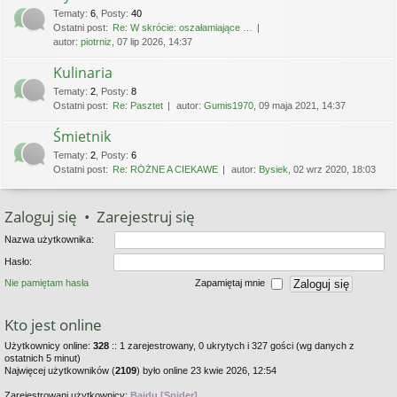
Tematy
:
6
,
Posty
:
40
Ostatni post:
Re: W skrócie: oszałamiające …
autor:
piotrniz
, 07 lip 2026, 14:37
Kulinaria
Tematy
:
2
,
Posty
:
8
Ostatni post:
Re: Pasztet
autor:
Gumis1970
, 09 maja 2021, 14:37
Śmietnik
Tematy
:
2
,
Posty
:
6
Ostatni post:
Re: RÓŻNE A CIEKAWE
autor:
Bysiek
, 02 wrz 2020, 18:03
Zaloguj się
•
Zarejestruj się
Nazwa użytkownika:
Hasło:
Nie pamiętam hasła
Zapamiętaj mnie
Kto jest online
Użytkownicy online:
328
:: 1 zarejestrowany, 0 ukrytych i 327 gości (wg danych z
ostatnich 5 minut)
Najwięcej użytkowników (
2109
) było online 23 kwie 2026, 12:54
Zarejestrowani użytkownicy:
Baidu [Spider]