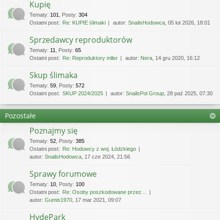
Kupię
Tematy
:
101
,
Posty
:
304
Ostatni post:
Re: KUPIE ślimaki
autor:
SnailsHodowca
, 05 lut 2026, 18:01
Sprzedawcy reproduktorów
Tematy
:
11
,
Posty
:
65
Ostatni post:
Re: Reproduktory mller
autor:
Nera
, 14 gru 2020, 16:12
Skup ślimaka
Tematy
:
59
,
Posty
:
572
Ostatni post:
SKUP 2024/2025
autor:
SnailsPol Group
, 28 paź 2025, 07:30
Pozostałe
Poznajmy się
Tematy
:
52
,
Posty
:
385
Ostatni post:
Re: Hodowcy z woj. Łódzkiego
autor:
SnailsHodowca
, 17 cze 2024, 21:56
Sprawy forumowe
Tematy
:
10
,
Posty
:
100
Ostatni post:
Re: Osoby poszkodowane przez…
autor:
Gumis1970
, 17 mar 2021, 09:07
HydePark