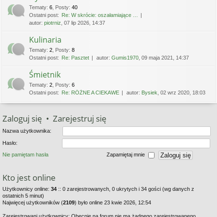
Tematy
:
6
,
Posty
:
40
Ostatni post:
Re: W skrócie: oszałamiające …
autor:
piotrniz
, 07 lip 2026, 14:37
Kulinaria
Tematy
:
2
,
Posty
:
8
Ostatni post:
Re: Pasztet
autor:
Gumis1970
, 09 maja 2021, 14:37
Śmietnik
Tematy
:
2
,
Posty
:
6
Ostatni post:
Re: RÓŻNE A CIEKAWE
autor:
Bysiek
, 02 wrz 2020, 18:03
Zaloguj się
•
Zarejestruj się
Nazwa użytkownika:
Hasło:
Nie pamiętam hasła
Zapamiętaj mnie
Kto jest online
Użytkownicy online:
34
:: 0 zarejestrowanych, 0 ukrytych i 34 gości (wg danych z
ostatnich 5 minut)
Najwięcej użytkowników (
2109
) było online 23 kwie 2026, 12:54
Zarejestrowani użytkownicy: Obecnie na forum nie ma żadnego zarejestrowanego