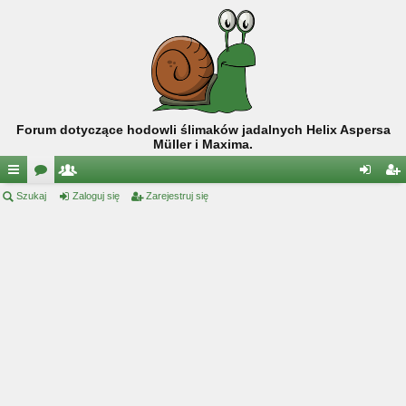
Forum dotyczące hodowli ślimaków jadalnych Helix Aspersa
Müller i Maxima.
ię
Szukaj
or
ży
Zaloguj się
Zarejestruj się
al
ar
ce
a
tk
og
ej
j
o
uj
es
…
w
si
tru
ni
ę
j
cy
si
ę