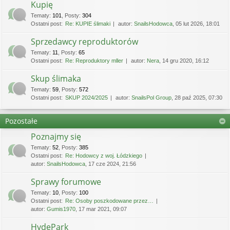
Kupię
Tematy
:
101
,
Posty
:
304
Ostatni post:
Re: KUPIE ślimaki
autor:
SnailsHodowca
, 05 lut 2026, 18:01
Sprzedawcy reproduktorów
Tematy
:
11
,
Posty
:
65
Ostatni post:
Re: Reproduktory mller
autor:
Nera
, 14 gru 2020, 16:12
Skup ślimaka
Tematy
:
59
,
Posty
:
572
Ostatni post:
SKUP 2024/2025
autor:
SnailsPol Group
, 28 paź 2025, 07:30
Pozostałe
Poznajmy się
Tematy
:
52
,
Posty
:
385
Ostatni post:
Re: Hodowcy z woj. Łódzkiego
autor:
SnailsHodowca
, 17 cze 2024, 21:56
Sprawy forumowe
Tematy
:
10
,
Posty
:
100
Ostatni post:
Re: Osoby poszkodowane przez…
autor:
Gumis1970
, 17 mar 2021, 09:07
HydePark