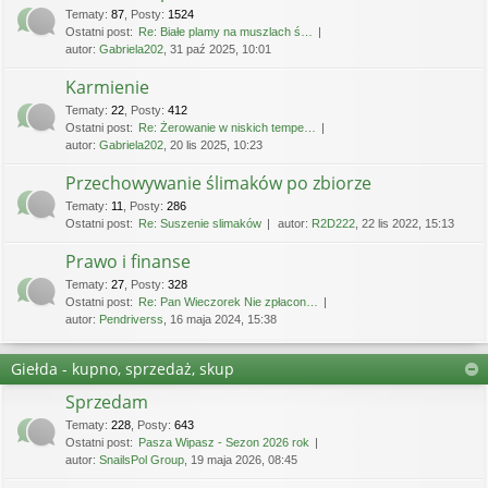
Tematy
:
87
,
Posty
:
1524
Ostatni post:
Re: Białe plamy na muszlach ś…
autor:
Gabriela202
, 31 paź 2025, 10:01
Karmienie
Tematy
:
22
,
Posty
:
412
Ostatni post:
Re: Żerowanie w niskich tempe…
autor:
Gabriela202
, 20 lis 2025, 10:23
Przechowywanie ślimaków po zbiorze
Tematy
:
11
,
Posty
:
286
Ostatni post:
Re: Suszenie slimaków
autor:
R2D222
, 22 lis 2022, 15:13
Prawo i finanse
Tematy
:
27
,
Posty
:
328
Ostatni post:
Re: Pan Wieczorek Nie zpłacon…
autor:
Pendriverss
, 16 maja 2024, 15:38
Giełda - kupno, sprzedaż, skup
Sprzedam
Tematy
:
228
,
Posty
:
643
Ostatni post:
Pasza Wipasz - Sezon 2026 rok
autor:
SnailsPol Group
, 19 maja 2026, 08:45