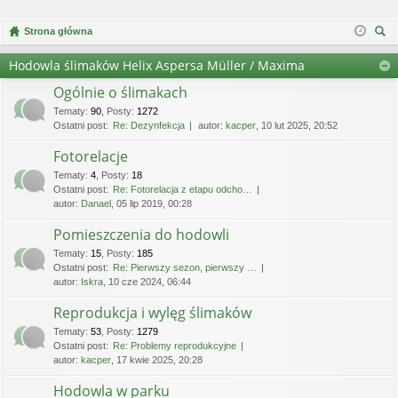
Strona główna
zu
Hodowla ślimaków Helix Aspersa Müller / Maxima
kaj
Ogólnie o ślimakach
Tematy
:
90
,
Posty
:
1272
Ostatni post:
Re: Dezynfekcja
autor:
kacper
, 10 lut 2025, 20:52
Fotorelacje
Tematy
:
4
,
Posty
:
18
Ostatni post:
Re: Fotorelacja z etapu odcho…
autor:
Danael
, 05 lip 2019, 00:28
Pomieszczenia do hodowli
Tematy
:
15
,
Posty
:
185
Ostatni post:
Re: Pierwszy sezon, pierwszy …
autor:
Iskra
, 10 cze 2024, 06:44
Reprodukcja i wylęg ślimaków
Tematy
:
53
,
Posty
:
1279
Ostatni post:
Re: Problemy reprodukcyjne
autor:
kacper
, 17 kwie 2025, 20:28
Hodowla w parku