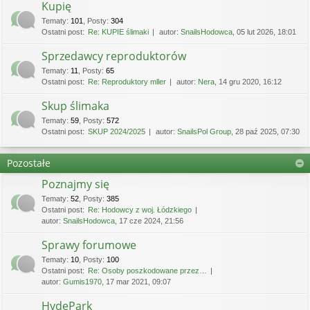
Kupię
Tematy
:
101
,
Posty
:
304
Ostatni post:
Re: KUPIE ślimaki
autor:
SnailsHodowca
, 05 lut 2026, 18:01
Sprzedawcy reproduktorów
Tematy
:
11
,
Posty
:
65
Ostatni post:
Re: Reproduktory mller
autor:
Nera
, 14 gru 2020, 16:12
Skup ślimaka
Tematy
:
59
,
Posty
:
572
Ostatni post:
SKUP 2024/2025
autor:
SnailsPol Group
, 28 paź 2025, 07:30
Pozostałe
Poznajmy się
Tematy
:
52
,
Posty
:
385
Ostatni post:
Re: Hodowcy z woj. Łódzkiego
autor:
SnailsHodowca
, 17 cze 2024, 21:56
Sprawy forumowe
Tematy
:
10
,
Posty
:
100
Ostatni post:
Re: Osoby poszkodowane przez…
autor:
Gumis1970
, 17 mar 2021, 09:07
HydePark