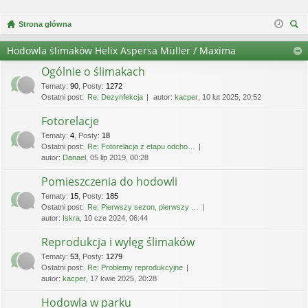
Strona główna
zu
Hodowla ślimaków Helix Aspersa Müller / Maxima
kaj
Ogólnie o ślimakach
Tematy
:
90
,
Posty
:
1272
Ostatni post:
Re: Dezynfekcja
autor:
kacper
, 10 lut 2025, 20:52
Fotorelacje
Tematy
:
4
,
Posty
:
18
Ostatni post:
Re: Fotorelacja z etapu odcho…
autor:
Danael
, 05 lip 2019, 00:28
Pomieszczenia do hodowli
Tematy
:
15
,
Posty
:
185
Ostatni post:
Re: Pierwszy sezon, pierwszy …
autor:
Iskra
, 10 cze 2024, 06:44
Reprodukcja i wylęg ślimaków
Tematy
:
53
,
Posty
:
1279
Ostatni post:
Re: Problemy reprodukcyjne
autor:
kacper
, 17 kwie 2025, 20:28
Hodowla w parku