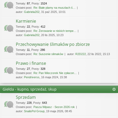
Tematy
:
87
,
Posty
:
1524
Ostatni post:
Re: Białe plamy na muszlach ś…
autor:
Gabriela202
, 31 paź 2025, 10:01
Karmienie
Tematy
:
22
,
Posty
:
412
Ostatni post:
Re: Żerowanie w niskich tempe…
autor:
Gabriela202
, 20 lis 2025, 10:23
Przechowywanie ślimaków po zbiorze
Tematy
:
11
,
Posty
:
286
Ostatni post:
Re: Suszenie slimaków
autor:
R2D222
, 22 lis 2022, 15:13
Prawo i finanse
Tematy
:
27
,
Posty
:
328
Ostatni post:
Re: Pan Wieczorek Nie zpłacon…
autor:
Pendriverss
, 16 maja 2024, 15:38
Giełda - kupno, sprzedaż, skup
Sprzedam
Tematy
:
228
,
Posty
:
643
Ostatni post:
Pasza Wipasz - Sezon 2026 rok
autor:
SnailsPol Group
, 19 maja 2026, 08:45