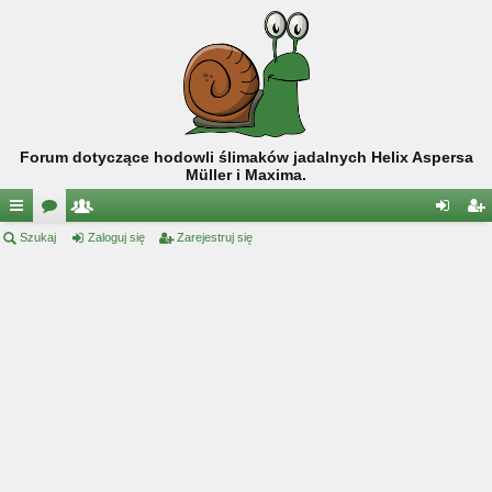
Forum dotyczące hodowli ślimaków jadalnych Helix Aspersa
Müller i Maxima.
ię
Szukaj
or
ży
Zaloguj się
Zarejestruj się
al
ar
ce
a
tk
og
ej
j
o
uj
es
…
w
si
tru
ni
ę
j
cy
si
ę