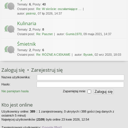
Tematy
:
6
,
Posty
:
40
Ostatni post:
Re: W skrócie: oszałamiające …
autor:
piotrniz
, 07 lip 2026, 14:37
Kulinaria
Tematy
:
2
,
Posty
:
8
Ostatni post:
Re: Pasztet
autor:
Gumis1970
, 09 maja 2021, 14:37
Śmietnik
Tematy
:
2
,
Posty
:
6
Ostatni post:
Re: RÓŻNE A CIEKAWE
autor:
Bysiek
, 02 wrz 2020, 18:03
Zaloguj się
•
Zarejestruj się
Nazwa użytkownika:
Hasło:
Nie pamiętam hasła
Zapamiętaj mnie
Kto jest online
Użytkownicy online:
389
:: 1 zarejestrowany, 0 ukrytych i 388 gości (wg danych z
ostatnich 5 minut)
Najwięcej użytkowników (
2109
) było online 23 kwie 2026, 12:54
Zarejestrowani użytkownicy:
Google [Bot]