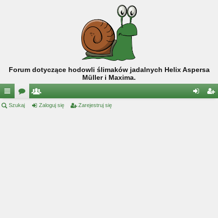
Forum dotyczące hodowli ślimaków jadalnych Helix Aspersa
Müller i Maxima.
ię
Szukaj
or
ży
Zaloguj się
Zarejestruj się
al
ar
ce
a
tk
og
ej
j
o
uj
es
…
w
si
tru
ni
ę
j
cy
si
ę