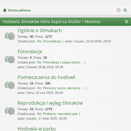
Strona główna
zu
Hodowla ślimaków Helix Aspersa Müller / Maxima
kaj
Ogólnie o ślimakach
Tematy
:
90
,
Posty
:
1272
Ostatni post:
Re: Dezynfekcja
autor:
kacper
, 10 lut 2025, 20:52
Fotorelacje
Tematy
:
4
,
Posty
:
18
Ostatni post:
Re: Fotorelacja z etapu odcho…
autor:
Danael
, 05 lip 2019, 00:28
Pomieszczenia do hodowli
Tematy
:
15
,
Posty
:
185
Ostatni post:
Re: Pierwszy sezon, pierwszy …
autor:
Iskra
, 10 cze 2024, 06:44
Reprodukcja i wylęg ślimaków
Tematy
:
53
,
Posty
:
1279
Ostatni post:
Re: Problemy reprodukcyjne
autor:
kacper
, 17 kwie 2025, 20:28
Hodowla w parku