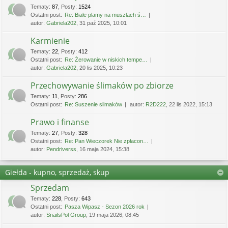
Tematy
:
87
,
Posty
:
1524
Ostatni post:
Re: Białe plamy na muszlach ś…
autor:
Gabriela202
, 31 paź 2025, 10:01
Karmienie
Tematy
:
22
,
Posty
:
412
Ostatni post:
Re: Żerowanie w niskich tempe…
autor:
Gabriela202
, 20 lis 2025, 10:23
Przechowywanie ślimaków po zbiorze
Tematy
:
11
,
Posty
:
286
Ostatni post:
Re: Suszenie slimaków
autor:
R2D222
, 22 lis 2022, 15:13
Prawo i finanse
Tematy
:
27
,
Posty
:
328
Ostatni post:
Re: Pan Wieczorek Nie zpłacon…
autor:
Pendriverss
, 16 maja 2024, 15:38
Giełda - kupno, sprzedaż, skup
Sprzedam
Tematy
:
228
,
Posty
:
643
Ostatni post:
Pasza Wipasz - Sezon 2026 rok
autor:
SnailsPol Group
, 19 maja 2026, 08:45