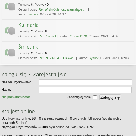
Tematy
:
6
,
Posty
:
40
Ostatni post:
Re: W skrócie: oszałamiające …
autor:
piotrniz
, 07 lip 2026, 14:37
Kulinaria
Tematy
:
2
,
Posty
:
8
Ostatni post:
Re: Pasztet
autor:
Gumis1970
, 09 maja 2021, 14:37
Śmietnik
Tematy
:
2
,
Posty
:
6
Ostatni post:
Re: RÓŻNE A CIEKAWE
autor:
Bysiek
, 02 wrz 2020, 18:03
Zaloguj się
•
Zarejestruj się
Nazwa użytkownika:
Hasło:
Nie pamiętam hasła
Zapamiętaj mnie
Kto jest online
Użytkownicy online:
58
:: 0 zarejestrowanych, 0 ukrytych i 58 gości (wg danych z
ostatnich 5 minut)
Najwięcej użytkowników (
2109
) było online 23 kwie 2026, 12:54
Zarejestrowani użytkownicy: Obecnie na forum nie ma żadnego zarejestrowanego