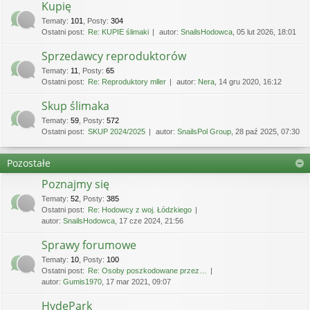
Kupię
Tematy
:
101
,
Posty
:
304
Ostatni post:
Re: KUPIE ślimaki
autor:
SnailsHodowca
, 05 lut 2026, 18:01
Sprzedawcy reproduktorów
Tematy
:
11
,
Posty
:
65
Ostatni post:
Re: Reproduktory mller
autor:
Nera
, 14 gru 2020, 16:12
Skup ślimaka
Tematy
:
59
,
Posty
:
572
Ostatni post:
SKUP 2024/2025
autor:
SnailsPol Group
, 28 paź 2025, 07:30
Pozostałe
Poznajmy się
Tematy
:
52
,
Posty
:
385
Ostatni post:
Re: Hodowcy z woj. Łódzkiego
autor:
SnailsHodowca
, 17 cze 2024, 21:56
Sprawy forumowe
Tematy
:
10
,
Posty
:
100
Ostatni post:
Re: Osoby poszkodowane przez…
autor:
Gumis1970
, 17 mar 2021, 09:07
HydePark