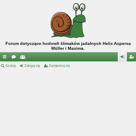
Forum dotyczące hodowli ślimaków jadalnych Helix Aspersa
Müller i Maxima.
ię
Szukaj
or
ży
Zaloguj się
Zarejestruj się
al
ar
ce
a
tk
og
ej
j
o
uj
es
…
w
si
tru
ni
ę
j
cy
si
ę