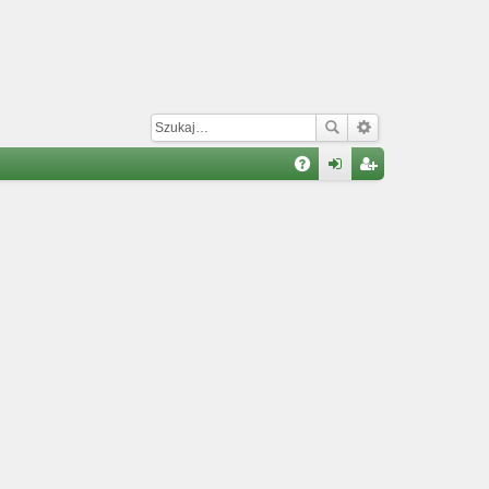
W
A
al
ar
Q
og
ej
uj
es
si
tru
ę
j
si
ę