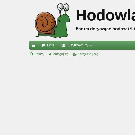
Hodowl
Forum dotyczące hodowli śli
Fora
Użytkownicy
ię
Szukaj
Zaloguj się
Zarejestruj się
ce
j
…