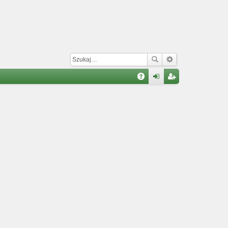
W
A
al
ar
Q
og
ej
uj
es
si
tru
ę
j
si
ę