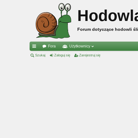
Hodowl
Forum dotyczące hodowli śli
Fora
Użytkownicy
ię
Szukaj
Zaloguj się
Zarejestruj się
ce
j
…