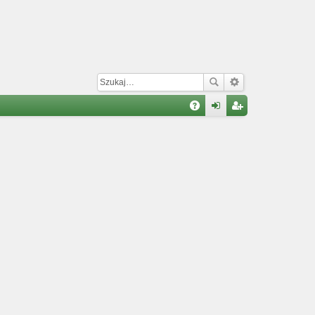
W
A
al
ar
Q
og
ej
uj
es
si
tru
ę
j
si
ę