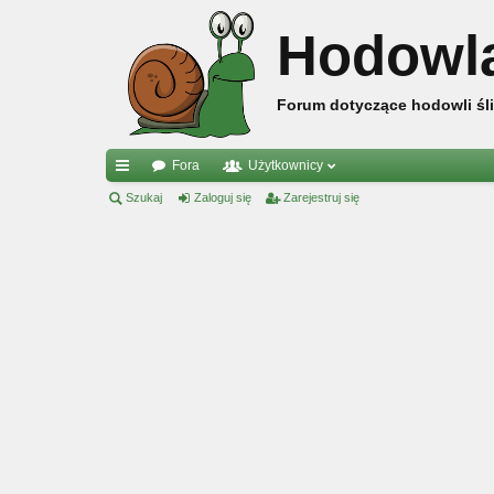
Hodowl
Forum dotyczące hodowli śli
Fora
Użytkownicy
ię
Szukaj
Zaloguj się
Zarejestruj się
ce
j
…