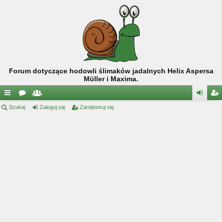
Forum dotyczące hodowli ślimaków jadalnych Helix Aspersa
Müller i Maxima.
ię
Szukaj
or
ży
Zaloguj się
Zarejestruj się
al
ar
ce
a
tk
og
ej
j
o
uj
es
…
w
si
tru
ni
ę
j
cy
si
ę