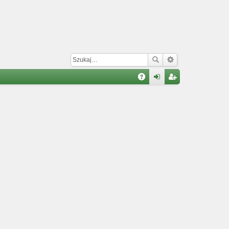
W
A
al
ar
Q
og
ej
uj
es
si
tru
ę
j
si
ę