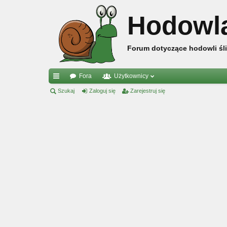
Hodowl
Forum dotyczące hodowli śli
Fora
Użytkownicy
ię
Szukaj
Zaloguj się
Zarejestruj się
ce
j
…