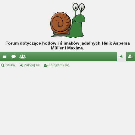
Forum dotyczące hodowli ślimaków jadalnych Helix Aspersa
Müller i Maxima.
ię
Szukaj
or
ży
Zaloguj się
Zarejestruj się
al
ar
ce
a
tk
og
ej
j
o
uj
es
…
w
si
tru
ni
ę
j
cy
si
ę