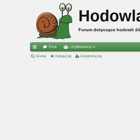
Hodowl
Forum dotyczące hodowli śli
Fora
Użytkownicy
ię
Szukaj
Zaloguj się
Zarejestruj się
ce
j
…