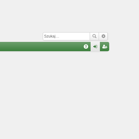
W
A
al
ar
Q
og
ej
uj
es
si
tru
ę
j
si
ę