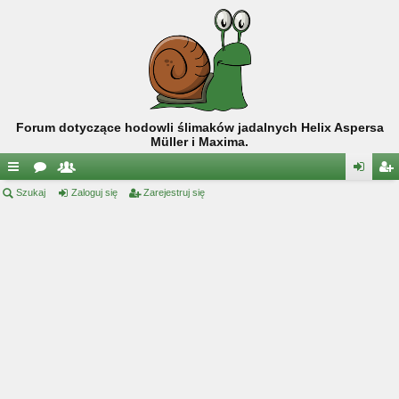
Forum dotyczące hodowli ślimaków jadalnych Helix Aspersa
Müller i Maxima.
ię
Szukaj
or
ży
Zaloguj się
Zarejestruj się
al
ar
ce
a
tk
og
ej
j
o
uj
es
…
w
si
tru
ni
ę
j
cy
si
ę