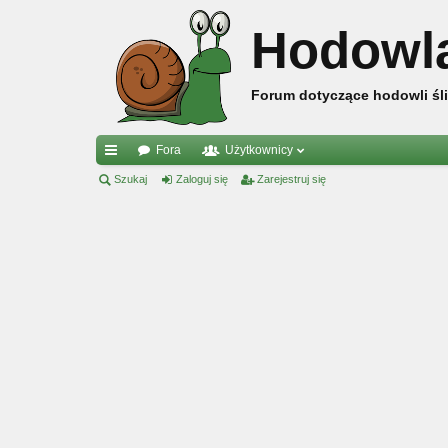
Hodowl
Forum dotyczące hodowli śli
Fora
Użytkownicy
ię
Szukaj
Zaloguj się
Zarejestruj się
ce
j
…