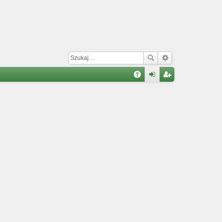
W
A
al
ar
Q
og
ej
uj
es
si
tru
ę
j
si
ę