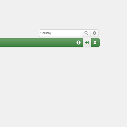
W
A
al
ar
Q
og
ej
uj
es
si
tru
ę
j
si
ę