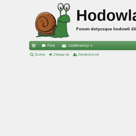
Hodowl
Forum dotyczące hodowli śli
Fora
Użytkownicy
ię
Szukaj
Zaloguj się
Zarejestruj się
ce
j
…