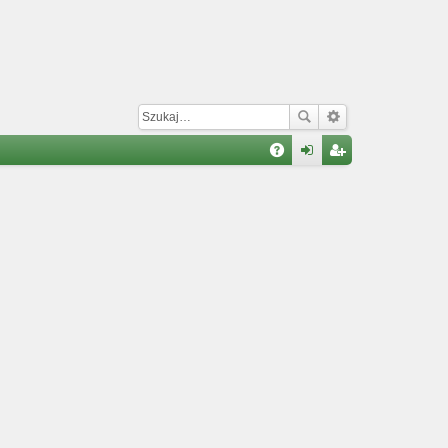
W
A
al
ar
Q
og
ej
uj
es
si
tru
ę
j
si
ę