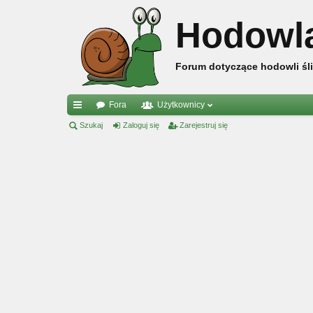
Hodowl
Forum dotyczące hodowli śli
Fora
Użytkownicy
ię
Szukaj
Zaloguj się
Zarejestruj się
ce
j
…