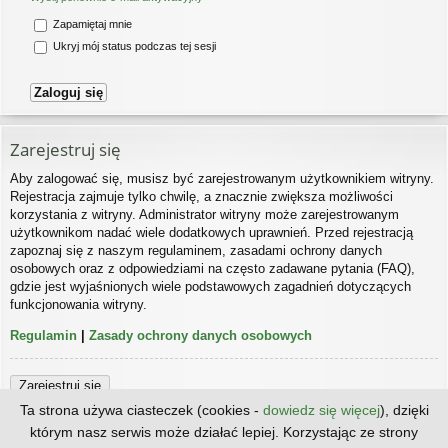
Zapamiętaj mnie
Ukryj mój status podczas tej sesji
Zarejestruj się
Aby zalogować się, musisz być zarejestrowanym użytkownikiem witryny.
Rejestracja zajmuje tylko chwilę, a znacznie zwiększa możliwości
korzystania z witryny. Administrator witryny może zarejestrowanym
użytkownikom nadać wiele dodatkowych uprawnień. Przed rejestracją
zapoznaj się z naszym regulaminem, zasadami ochrony danych
osobowych oraz z odpowiedziami na często zadawane pytania (FAQ),
gdzie jest wyjaśnionych wiele podstawowych zagadnień dotyczących
funkcjonowania witryny.
Regulamin
|
Zasady ochrony danych osobowych
Zarejestruj się
Ta strona używa ciasteczek (cookies -
dowiedz się więcej
), dzięki
którym nasz serwis może działać lepiej. Korzystając ze strony
Strona główna
Kontakt z nami
Zespół administracyjny