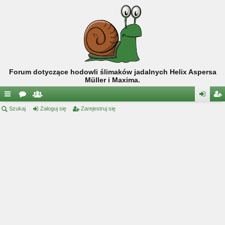
Forum dotyczące hodowli ślimaków jadalnych Helix Aspersa
Müller i Maxima.
ię
Szukaj
or
ży
Zaloguj się
Zarejestruj się
al
ar
ce
a
tk
og
ej
j
o
uj
es
…
w
si
tru
ni
ę
j
cy
si
ę