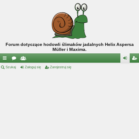
Forum dotyczące hodowli ślimaków jadalnych Helix Aspersa
Müller i Maxima.
ię
Szukaj
or
ży
Zaloguj się
Zarejestruj się
al
ar
ce
a
tk
og
ej
j
o
uj
es
…
w
si
tru
ni
ę
j
cy
si
ę