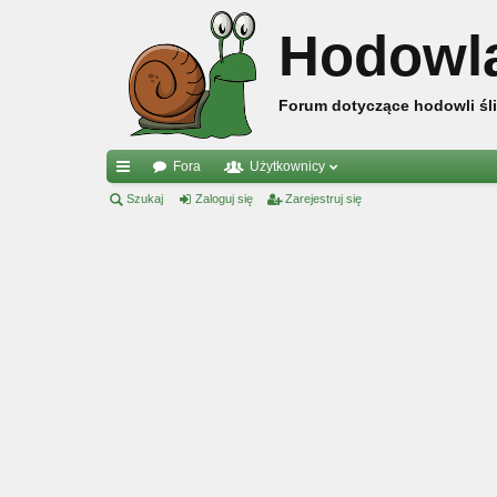
Hodowl
Forum dotyczące hodowli śli
Fora
Użytkownicy
ię
Szukaj
Zaloguj się
Zarejestruj się
ce
j
…