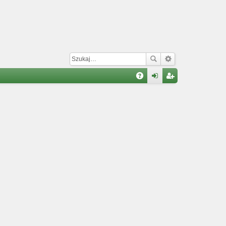
W
A
al
ar
Q
og
ej
uj
es
si
tru
ę
j
si
ę