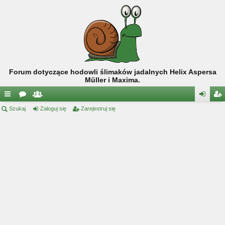
Forum dotyczące hodowli ślimaków jadalnych Helix Aspersa
Müller i Maxima.
ię
Szukaj
or
ży
Zaloguj się
Zarejestruj się
al
ar
ce
a
tk
og
ej
j
o
uj
es
…
w
si
tru
ni
ę
j
cy
si
ę