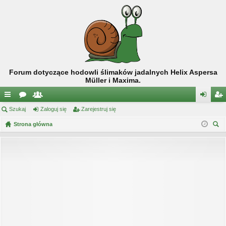
Forum dotyczące hodowli ślimaków jadalnych Helix Aspersa
Müller i Maxima.
ię
Szukaj
or
ży
Zaloguj się
Zarejestruj się
al
ar
ce
Strona główna
a
tk
og
ej
zu
j
o
uj
es
kaj
…
w
si
tru
ni
ę
j
cy
si
ę