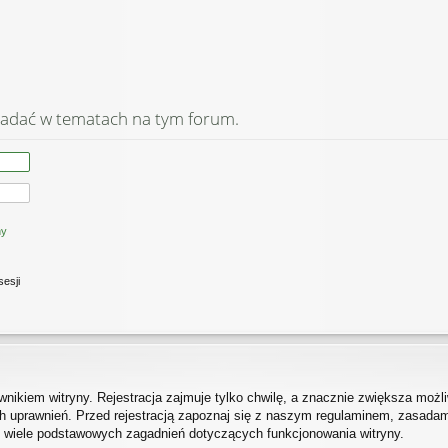
adać w tematach na tym forum.
ny
sesji
ikiem witryny. Rejestracja zajmuje tylko chwilę, a znacznie zwiększa możliw
 uprawnień. Przed rejestracją zapoznaj się z naszym regulaminem, zasada
h wiele podstawowych zagadnień dotyczących funkcjonowania witryny.