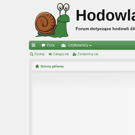
Hodowl
Forum dotyczące hodowli śli
Fora
Użytkownicy
ię
Szukaj
Zaloguj się
Zarejestruj się
ce
Strona główna
j
…