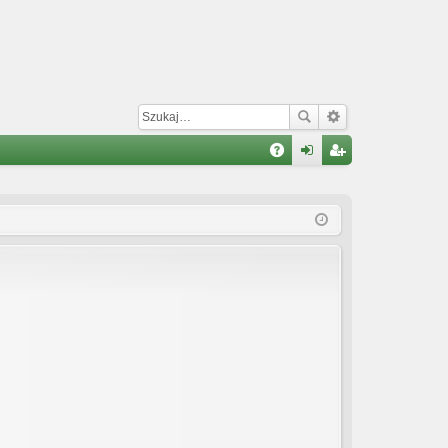
W
A
al
ar
Q
og
ej
uj
es
si
tru
ę
j
si
ę