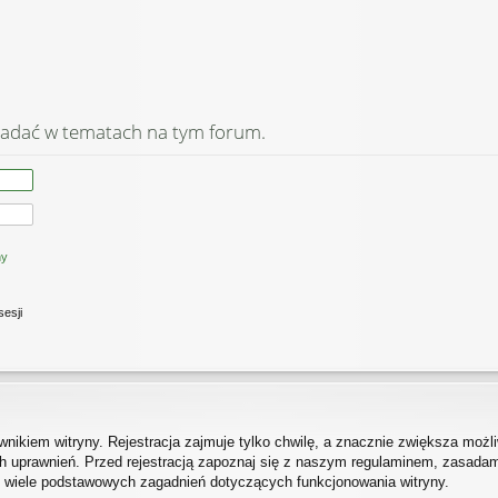
adać w tematach na tym forum.
ny
sesji
ikiem witryny. Rejestracja zajmuje tylko chwilę, a znacznie zwiększa możliw
 uprawnień. Przed rejestracją zapoznaj się z naszym regulaminem, zasada
h wiele podstawowych zagadnień dotyczących funkcjonowania witryny.