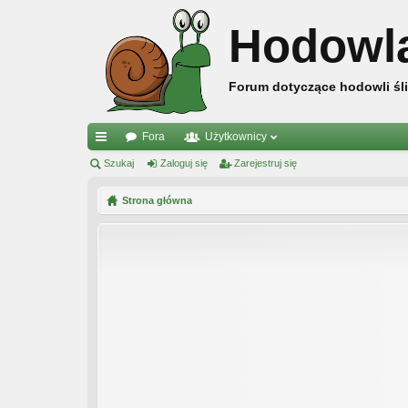
Hodowl
Forum dotyczące hodowli śli
Fora
Użytkownicy
ię
Szukaj
Zaloguj się
Zarejestruj się
ce
Strona główna
j
…