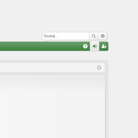
W
A
al
ar
Q
og
ej
uj
es
si
tru
ę
j
si
ę