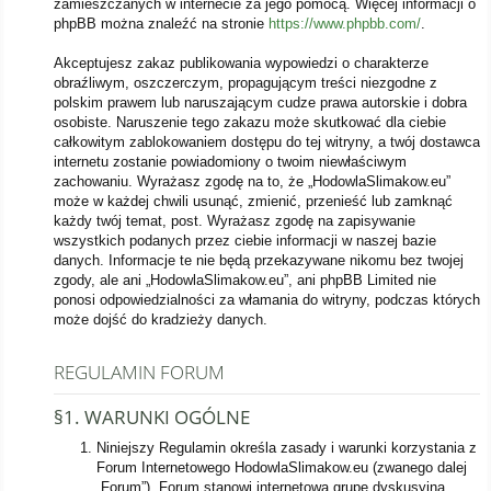
zamieszczanych w internecie za jego pomocą. Więcej informacji o
phpBB można znaleźć na stronie
https://www.phpbb.com/
.
Akceptujesz zakaz publikowania wypowiedzi o charakterze
obraźliwym, oszczerczym, propagującym treści niezgodne z
polskim prawem lub naruszającym cudze prawa autorskie i dobra
osobiste. Naruszenie tego zakazu może skutkować dla ciebie
całkowitym zablokowaniem dostępu do tej witryny, a twój dostawca
internetu zostanie powiadomiony o twoim niewłaściwym
zachowaniu. Wyrażasz zgodę na to, że „HodowlaSlimakow.eu”
może w każdej chwili usunąć, zmienić, przenieść lub zamknąć
każdy twój temat, post. Wyrażasz zgodę na zapisywanie
wszystkich podanych przez ciebie informacji w naszej bazie
danych. Informacje te nie będą przekazywane nikomu bez twojej
zgody, ale ani „HodowlaSlimakow.eu”, ani phpBB Limited nie
ponosi odpowiedzialności za włamania do witryny, podczas których
może dojść do kradzieży danych.
REGULAMIN FORUM
§1. WARUNKI OGÓLNE
Niniejszy Regulamin określa zasady i warunki korzystania z
Forum Internetowego HodowlaSlimakow.eu (zwanego dalej
„Forum”). Forum stanowi internetową grupę dyskusyjną,