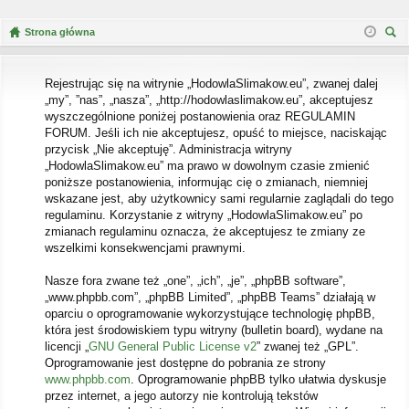
Strona główna
zu
kaj
Rejestrując się na witrynie „HodowlaSlimakow.eu”, zwanej dalej
„my”, ”nas”, „nasza”, „http://hodowlaslimakow.eu”, akceptujesz
wyszczególnione poniżej postanowienia oraz REGULAMIN
FORUM. Jeśli ich nie akceptujesz, opuść to miejsce, naciskając
przycisk „Nie akceptuję”. Administracja witryny
„HodowlaSlimakow.eu” ma prawo w dowolnym czasie zmienić
poniższe postanowienia, informując cię o zmianach, niemniej
wskazane jest, aby użytkownicy sami regularnie zaglądali do tego
regulaminu. Korzystanie z witryny „HodowlaSlimakow.eu” po
zmianach regulaminu oznacza, że akceptujesz te zmiany ze
wszelkimi konsekwencjami prawnymi.
Nasze fora zwane też „one”, „ich”, „je”, „phpBB software”,
„www.phpbb.com”, „phpBB Limited”, „phpBB Teams” działają w
oparciu o oprogramowanie wykorzystujące technologię phpBB,
która jest środowiskiem typu witryny (bulletin board), wydane na
licencji „
GNU General Public License v2
” zwanej też „GPL”.
Oprogramowanie jest dostępne do pobrania ze strony
www.phpbb.com
. Oprogramowanie phpBB tylko ułatwia dyskusje
przez internet, a jego autorzy nie kontrolują tekstów