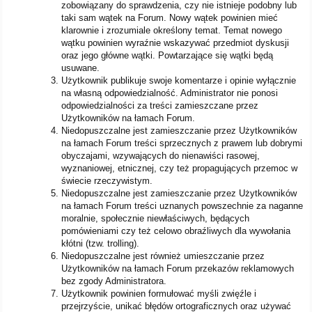
zobowiązany do sprawdzenia, czy nie istnieje podobny lub
taki sam wątek na Forum. Nowy wątek powinien mieć
klarownie i zrozumiale określony temat. Temat nowego
wątku powinien wyraźnie wskazywać przedmiot dyskusji
oraz jego główne wątki. Powtarzające się wątki będą
usuwane.
Użytkownik publikuje swoje komentarze i opinie wyłącznie
na własną odpowiedzialność. Administrator nie ponosi
odpowiedzialności za treści zamieszczane przez
Użytkowników na łamach Forum.
Niedopuszczalne jest zamieszczanie przez Użytkowników
na łamach Forum treści sprzecznych z prawem lub dobrymi
obyczajami, wzywających do nienawiści rasowej,
wyznaniowej, etnicznej, czy też propagujących przemoc w
świecie rzeczywistym.
Niedopuszczalne jest zamieszczanie przez Użytkowników
na łamach Forum treści uznanych powszechnie za naganne
moralnie, społecznie niewłaściwych, będących
pomówieniami czy też celowo obraźliwych dla wywołania
kłótni (tzw. trolling).
Niedopuszczalne jest również umieszczanie przez
Użytkowników na łamach Forum przekazów reklamowych
bez zgody Administratora.
Użytkownik powinien formułować myśli zwięźle i
przejrzyście, unikać błędów ortograficznych oraz używać