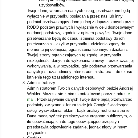
użytkowników.
Twoje dane, w ramach naszych usług, przetwarzane będą
wyłącznie w przypadku posiadania przez nas lub inny
podmiot przetwarzający dane jednej z dopuszczonych przez
RODO podstaw prawnych i wyłącznie w celu dostosowanym
do danej podstawy, zgodnie z opisem powyżej. Twoje dane
przetwarzane będą do czasu istnienia podstawy do ich
przetwarzania – czyli w przypadku udzielenia zgody do
momentu jej cofnięcia, ograniczenia lub innych działań z
Twojej strony ograniczających tę zgodę, w przypadku
niezbędności danych do wykonania umowy – przez czas jej
wykonywania, a w przypadku, gdy podstawą przetwarzania
danych jest uzasadniony interes administratora – do czasu
istnienia tego uzasadnionego interesu.
Administratorzy
Administratorem Twoich danych osobowych będzie Andrzej
Winkler. Możesz się z nim skontaktować poprzez adres
e-
mail
. Przekazywanie danych Twoje dane będą przetwarzać
podmioty związane z forum takie jak Google świadczące
usługi wyświetlania reklam, bądź analizy ruchu na stronie.
Dane mogą być też przekazywane organom publicznym, o
ile upoważniają ich do tego obowiązujące przepisy i
przedstawią odpowiednie żądanie, jednak nigdy w innym
przypadku.