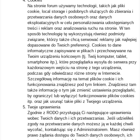
Cookies
Na stronie forum używamy technologii, takich jak pliki
cookie, local storage i podobnych służących do zbierania i
przetwarzania danych osobowych oraz danych
eksploatacyjnych w celu personalizowania udostępnianych
treści i reklam oraz analizowania ruchu na stronie. W ten
sposób technologię tę wykorzystują również podmioty
związane, którzy także chcą serwować reklamy jak najlepiej
dopasowane do Twoich preferencji. Cookies to dane
informatyczne zapisywane w plikach i przechowywane na
Twoim urządzeniu końcowym (tj. Twój komputer, tablet,
smartphone itp.), które przeglądarka wysyła do serwera przy
każdorazowym wejściu na stronę z tego urządzenia,
podczas gdy odwiedzasz różne strony w Internecie.
Szczegółową informację na temat plików cookie i ich
funkcjonowania znajdziesz pod tym linkiem. Znajdziesz tam
także informację o tym jak zmienić ustawienia przeglądarki,
by ograniczyć lub wyłączyć funkcjonowanie plików cookies
itp. oraz jak usunąć takie pliki z Twojego urządzenia.
Twoje uprawnienia
Zgodnie z RODO przysługują Ci następujące uprawnienia
wobec Twoich danych i ich przetwarzanias. Jeśli udzieliłeś
zgody na przetwarzanie danych możesz ją w każdej chwili
wycofać, kontaktując się z Administratoirem. Masz również
prawo żądania dostępu do Twoich danych osobowych, ich