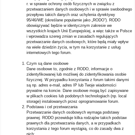
r. w sprawie ochrony osób fizycznych w związku z
przetwarzaniem danych osobowych i w sprawie swobodnego
przepływu takich danych oraz uchylenia dyrektywy
95/46/WE (określane popularnie jako „RODO”). RODO
obowiązywać będzie w identycznym zakresie we
wszystkich krajach Unii Europejskiej, a więc także w Polsce
i wprowadza szereg zmian w zasadach regulujących
przetwarzanie danych osobowych, które będą miały wpływ
na wiele dziedzin życia, w tym na korzystanie z usług
internetowych tego forum.
Czym są dane osobowe
Dane osobowe to, zgodnie z RODO, informacje o
zidentyfikowanej lub możliwej do zidentyfikowania osobie
fizycznej. W przypadku korzystania z forum takimi danymi
są np. adres e-mail, adres IP lub Twoje wiadomości
prywatne na koncie. Dane osobowe mogą być zapisywane
w plikach cookies lub podobnych technologiach (np. local
storage) instalowanych przez oprogramowanie forum.
Podstawa i cel przetwarzania
Przetwarzanie danych osobowych wymaga podstawy
prawnej. RODO przewiduje kilka rodzajów takich podstaw
prawnych dla przetwarzania danych, a w przypadkach
korzystania z tego forum wystąpią, co do zasady dwa z
nich: