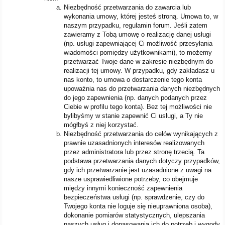
Niezbędność przetwarzania do zawarcia lub
wykonania umowy, której jesteś stroną. Umowa to, w
naszym przypadku, regulamin forum. Jeśli zatem
zawieramy z Tobą umowę o realizację danej usługi
(np. usługi zapewniającej Ci możliwość przesyłania
wiadomości pomiędzy użytkownikami), to możemy
przetwarzać Twoje dane w zakresie niezbędnym do
realizacji tej umowy. W przypadku, gdy zakładasz u
nas konto, to umowa o dostarczenie tego konta
upoważnia nas do przetwarzania danych niezbędnych
do jego zapewnienia (np. danych podanych przez
Ciebie w profilu tego konta). Bez tej możliwości nie
bylibyśmy w stanie zapewnić Ci usługi, a Ty nie
mógłbyś z niej korzystać.
Niezbędność przetwarzania do celów wynikających z
prawnie uzasadnionych interesów realizowanych
przez administratora lub przez stronę trzecią. Ta
podstawa przetwarzania danych dotyczy przypadków,
gdy ich przetwarzanie jest uzasadnione z uwagi na
nasze usprawiedliwione potrzeby, co obejmuje
między innymi konieczność zapewnienia
bezpieczeństwa usługi (np. sprawdzenie, czy do
Twojego konta nie loguje się nieuprawniona osoba),
dokonanie pomiarów statystycznych, ulepszania
naszych usług i dopasowania ich do potrzeb i wygody