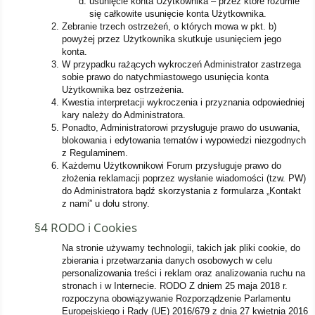
usunięcie konta Użytkownika – przez które rozumie
się całkowite usunięcie konta Użytkownika.
Zebranie trzech ostrzeżeń, o których mowa w pkt. b)
powyżej przez Użytkownika skutkuje usunięciem jego
konta.
W przypadku rażących wykroczeń Administrator zastrzega
sobie prawo do natychmiastowego usunięcia konta
Użytkownika bez ostrzeżenia.
Kwestia interpretacji wykroczenia i przyznania odpowiedniej
kary należy do Administratora.
Ponadto, Administratorowi przysługuje prawo do usuwania,
blokowania i edytowania tematów i wypowiedzi niezgodnych
z Regulaminem.
Każdemu Użytkownikowi Forum przysługuje prawo do
złożenia reklamacji poprzez wysłanie wiadomości (tzw. PW)
do Administratora bądź skorzystania z formularza „Kontakt
z nami” u dołu strony.
§4 RODO i Cookies
Na stronie używamy technologii, takich jak pliki cookie, do
zbierania i przetwarzania danych osobowych w celu
personalizowania treści i reklam oraz analizowania ruchu na
stronach i w Internecie. RODO Z dniem 25 maja 2018 r.
rozpoczyna obowiązywanie Rozporządzenie Parlamentu
Europejskiego i Rady (UE) 2016/679 z dnia 27 kwietnia 2016