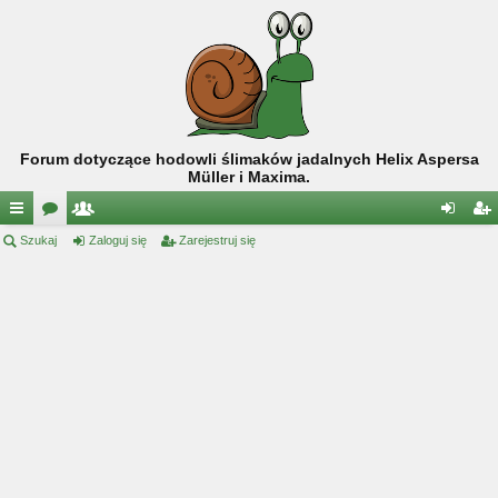
Forum dotyczące hodowli ślimaków jadalnych Helix Aspersa
Müller i Maxima.
ię
Szukaj
or
ży
Zaloguj się
Zarejestruj się
al
ar
ce
a
tk
og
ej
j
o
uj
es
…
w
si
tru
ni
ę
j
cy
si
ę