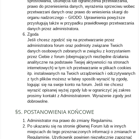
sprostowania, usunięcia lub ograniczenia przetwarzania,
prawo do przeniesienia danych, wyrażenia sprzeciwu wobec
przetwarzani danych oraz prawo do wniesienia skargi do
organu nadzorczego – GIODO. Uprawnienia powyższe
przysługują także w przypadku prawidłowego przetwarzania
danych przez administratora.
Zgoda
Jeśli chcesz zgodzić się na przetwarzanie przez
administratora forum oraz podmioty związane Twoich
danych osobowych zebranych w związku z korzystaniem
przez Ciebie z forum (obejmujących niezbędne działania
analityczne na podstawie Twojej aktywności na stronach
internetowych) w tym ich przetwarzanie w plikach cookies
itp. instalowanych na Twoich urządzeniach i odczytywanych
z tych plików możesz w łatwy sposób wyrazić tę zgodę,
logując się na swoje konto na forum. Jeśli nie chcesz
wyrazić opisanej wyżej zgody lub w ograniczyć jej zakres
prosimy kontakt z Administratorem. Wyrażenie zgody jest
dobrowolne.
§5. POSTANOWIENIA KOŃCOWE
Administrator ma prawo do zmiany Regulaminu.
Po ukazaniu się na stronie głównej Forum lub w innych
miejscach do tego przeznaczonych informacji o zmianach w
Regulaminie, Użytkownik powinien niezwłocznie zapoznać