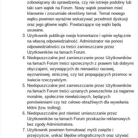
zobowiązany do sprawdzenia, czy nie istnieje podobny lub
taki sam wątek na Forum. Nowy wątek powinien mieć
klarownie i zrozumiale określony temat. Temat nowego
wątku powinien wyraźnie wskazywać przedmiot dyskusji
oraz jego główne wątki. Powtarzające się wątki będą
usuwane.
Użytkownik publikuje swoje komentarze i opinie wyłącznie
na własną odpowiedzialność. Administrator nie ponosi
odpowiedzialności za treści zamieszczane przez
Użytkowników na łamach Forum.
Niedopuszczalne jest zamieszczanie przez Użytkowników
na łamach Forum treści sprzecznych z prawem lub dobrymi
obyczajami, wzywających do nienawiści rasowej,
wyznaniowej, etnicznej, czy też propagujących przemoc w
świecie rzeczywistym.
Niedopuszczalne jest zamieszczanie przez Użytkowników
na łamach Forum treści uznanych powszechnie za naganne
moralnie, społecznie niewłaściwych, będących
pomówieniami czy też celowo obraźliwych dla wywołania
kłótni (tzw. trolling).
Niedopuszczalne jest również umieszczanie przez
Użytkowników na łamach Forum przekazów reklamowych
bez zgody Administratora.
Użytkownik powinien formułować myśli zwięźle i
przejrzyście, unikać błędów ortograficznych oraz używać