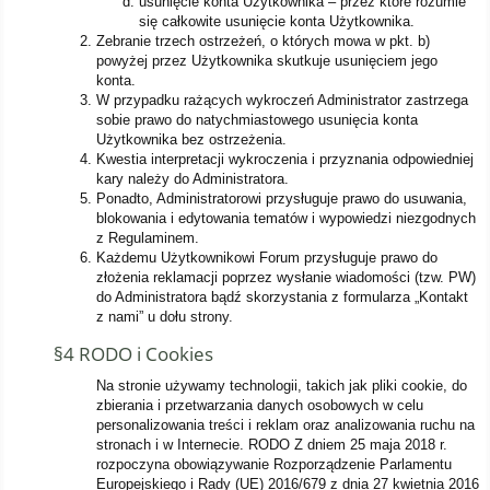
usunięcie konta Użytkownika – przez które rozumie
się całkowite usunięcie konta Użytkownika.
Zebranie trzech ostrzeżeń, o których mowa w pkt. b)
powyżej przez Użytkownika skutkuje usunięciem jego
konta.
W przypadku rażących wykroczeń Administrator zastrzega
sobie prawo do natychmiastowego usunięcia konta
Użytkownika bez ostrzeżenia.
Kwestia interpretacji wykroczenia i przyznania odpowiedniej
kary należy do Administratora.
Ponadto, Administratorowi przysługuje prawo do usuwania,
blokowania i edytowania tematów i wypowiedzi niezgodnych
z Regulaminem.
Każdemu Użytkownikowi Forum przysługuje prawo do
złożenia reklamacji poprzez wysłanie wiadomości (tzw. PW)
do Administratora bądź skorzystania z formularza „Kontakt
z nami” u dołu strony.
§4 RODO i Cookies
Na stronie używamy technologii, takich jak pliki cookie, do
zbierania i przetwarzania danych osobowych w celu
personalizowania treści i reklam oraz analizowania ruchu na
stronach i w Internecie. RODO Z dniem 25 maja 2018 r.
rozpoczyna obowiązywanie Rozporządzenie Parlamentu
Europejskiego i Rady (UE) 2016/679 z dnia 27 kwietnia 2016