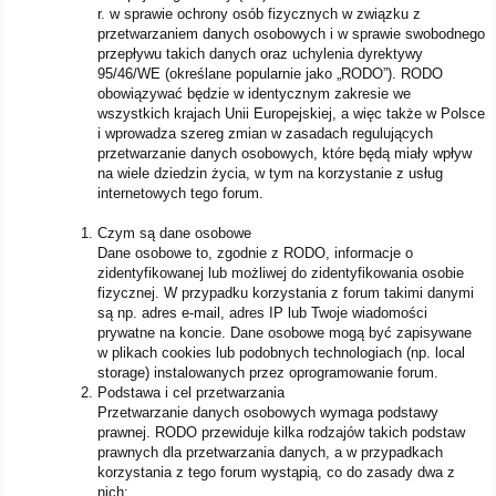
r. w sprawie ochrony osób fizycznych w związku z
przetwarzaniem danych osobowych i w sprawie swobodnego
przepływu takich danych oraz uchylenia dyrektywy
95/46/WE (określane popularnie jako „RODO”). RODO
obowiązywać będzie w identycznym zakresie we
wszystkich krajach Unii Europejskiej, a więc także w Polsce
i wprowadza szereg zmian w zasadach regulujących
przetwarzanie danych osobowych, które będą miały wpływ
na wiele dziedzin życia, w tym na korzystanie z usług
internetowych tego forum.
Czym są dane osobowe
Dane osobowe to, zgodnie z RODO, informacje o
zidentyfikowanej lub możliwej do zidentyfikowania osobie
fizycznej. W przypadku korzystania z forum takimi danymi
są np. adres e-mail, adres IP lub Twoje wiadomości
prywatne na koncie. Dane osobowe mogą być zapisywane
w plikach cookies lub podobnych technologiach (np. local
storage) instalowanych przez oprogramowanie forum.
Podstawa i cel przetwarzania
Przetwarzanie danych osobowych wymaga podstawy
prawnej. RODO przewiduje kilka rodzajów takich podstaw
prawnych dla przetwarzania danych, a w przypadkach
korzystania z tego forum wystąpią, co do zasady dwa z
nich: