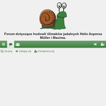
Forum dotyczące hodowli ślimaków jadalnych Helix Aspersa
Müller i Maxima.
ię
Szukaj
or
ży
Zaloguj się
Zarejestruj się
al
ar
ce
a
tk
og
ej
j
o
uj
es
…
w
si
tru
ni
ę
j
cy
si
ę