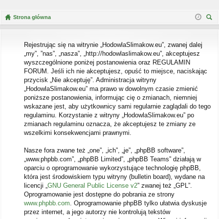
Strona główna
zu
kaj
Rejestrując się na witrynie „HodowlaSlimakow.eu”, zwanej dalej
„my”, ”nas”, „nasza”, „http://hodowlaslimakow.eu”, akceptujesz
wyszczególnione poniżej postanowienia oraz REGULAMIN
FORUM. Jeśli ich nie akceptujesz, opuść to miejsce, naciskając
przycisk „Nie akceptuję”. Administracja witryny
„HodowlaSlimakow.eu” ma prawo w dowolnym czasie zmienić
poniższe postanowienia, informując cię o zmianach, niemniej
wskazane jest, aby użytkownicy sami regularnie zaglądali do tego
regulaminu. Korzystanie z witryny „HodowlaSlimakow.eu” po
zmianach regulaminu oznacza, że akceptujesz te zmiany ze
wszelkimi konsekwencjami prawnymi.
Nasze fora zwane też „one”, „ich”, „je”, „phpBB software”,
„www.phpbb.com”, „phpBB Limited”, „phpBB Teams” działają w
oparciu o oprogramowanie wykorzystujące technologię phpBB,
która jest środowiskiem typu witryny (bulletin board), wydane na
licencji „
GNU General Public License v2
” zwanej też „GPL”.
Oprogramowanie jest dostępne do pobrania ze strony
www.phpbb.com
. Oprogramowanie phpBB tylko ułatwia dyskusje
przez internet, a jego autorzy nie kontrolują tekstów