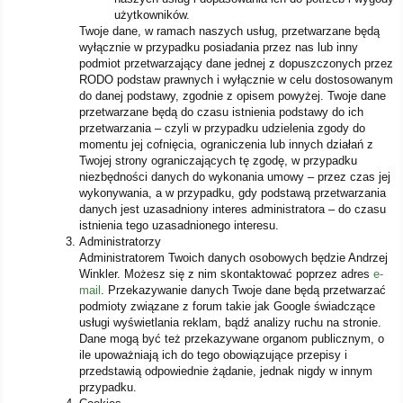
użytkowników.
Twoje dane, w ramach naszych usług, przetwarzane będą
wyłącznie w przypadku posiadania przez nas lub inny
podmiot przetwarzający dane jednej z dopuszczonych przez
RODO podstaw prawnych i wyłącznie w celu dostosowanym
do danej podstawy, zgodnie z opisem powyżej. Twoje dane
przetwarzane będą do czasu istnienia podstawy do ich
przetwarzania – czyli w przypadku udzielenia zgody do
momentu jej cofnięcia, ograniczenia lub innych działań z
Twojej strony ograniczających tę zgodę, w przypadku
niezbędności danych do wykonania umowy – przez czas jej
wykonywania, a w przypadku, gdy podstawą przetwarzania
danych jest uzasadniony interes administratora – do czasu
istnienia tego uzasadnionego interesu.
Administratorzy
Administratorem Twoich danych osobowych będzie Andrzej
Winkler. Możesz się z nim skontaktować poprzez adres
e-
mail
. Przekazywanie danych Twoje dane będą przetwarzać
podmioty związane z forum takie jak Google świadczące
usługi wyświetlania reklam, bądź analizy ruchu na stronie.
Dane mogą być też przekazywane organom publicznym, o
ile upoważniają ich do tego obowiązujące przepisy i
przedstawią odpowiednie żądanie, jednak nigdy w innym
przypadku.