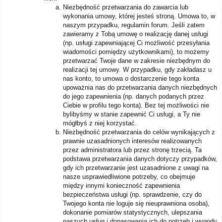
Niezbędność przetwarzania do zawarcia lub
wykonania umowy, której jesteś stroną. Umowa to, w
naszym przypadku, regulamin forum. Jeśli zatem
zawieramy z Tobą umowę o realizację danej usługi
(np. usługi zapewniającej Ci możliwość przesyłania
wiadomości pomiędzy użytkownikami), to możemy
przetwarzać Twoje dane w zakresie niezbędnym do
realizacji tej umowy. W przypadku, gdy zakładasz u
nas konto, to umowa o dostarczenie tego konta
upoważnia nas do przetwarzania danych niezbędnych
do jego zapewnienia (np. danych podanych przez
Ciebie w profilu tego konta). Bez tej możliwości nie
bylibyśmy w stanie zapewnić Ci usługi, a Ty nie
mógłbyś z niej korzystać.
Niezbędność przetwarzania do celów wynikających z
prawnie uzasadnionych interesów realizowanych
przez administratora lub przez stronę trzecią. Ta
podstawa przetwarzania danych dotyczy przypadków,
gdy ich przetwarzanie jest uzasadnione z uwagi na
nasze usprawiedliwione potrzeby, co obejmuje
między innymi konieczność zapewnienia
bezpieczeństwa usługi (np. sprawdzenie, czy do
Twojego konta nie loguje się nieuprawniona osoba),
dokonanie pomiarów statystycznych, ulepszania
naszych usług i dopasowania ich do potrzeb i wygody