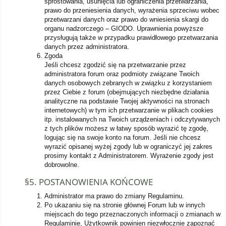
sprostowania, usunięcia lub ograniczenia przetwarzania,
prawo do przeniesienia danych, wyrażenia sprzeciwu wobec
przetwarzani danych oraz prawo do wniesienia skargi do
organu nadzorczego – GIODO. Uprawnienia powyższe
przysługują także w przypadku prawidłowego przetwarzania
danych przez administratora.
Zgoda
Jeśli chcesz zgodzić się na przetwarzanie przez
administratora forum oraz podmioty związane Twoich
danych osobowych zebranych w związku z korzystaniem
przez Ciebie z forum (obejmujących niezbędne działania
analityczne na podstawie Twojej aktywności na stronach
internetowych) w tym ich przetwarzanie w plikach cookies
itp. instalowanych na Twoich urządzeniach i odczytywanych
z tych plików możesz w łatwy sposób wyrazić tę zgodę,
logując się na swoje konto na forum. Jeśli nie chcesz
wyrazić opisanej wyżej zgody lub w ograniczyć jej zakres
prosimy kontakt z Administratorem. Wyrażenie zgody jest
dobrowolne.
§5. POSTANOWIENIA KOŃCOWE
Administrator ma prawo do zmiany Regulaminu.
Po ukazaniu się na stronie głównej Forum lub w innych
miejscach do tego przeznaczonych informacji o zmianach w
Regulaminie, Użytkownik powinien niezwłocznie zapoznać