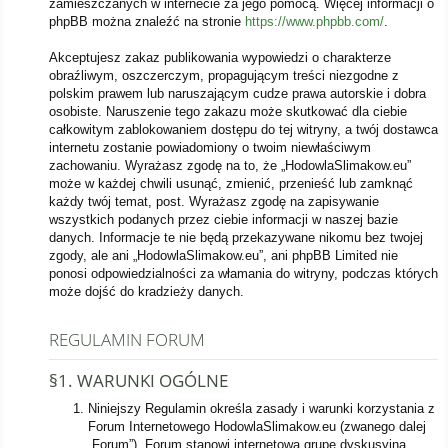
zamieszczanych w internecie za jego pomocą. Więcej informacji o
phpBB można znaleźć na stronie
https://www.phpbb.com/
.
Akceptujesz zakaz publikowania wypowiedzi o charakterze
obraźliwym, oszczerczym, propagującym treści niezgodne z
polskim prawem lub naruszającym cudze prawa autorskie i dobra
osobiste. Naruszenie tego zakazu może skutkować dla ciebie
całkowitym zablokowaniem dostępu do tej witryny, a twój dostawca
internetu zostanie powiadomiony o twoim niewłaściwym
zachowaniu. Wyrażasz zgodę na to, że „HodowlaSlimakow.eu”
może w każdej chwili usunąć, zmienić, przenieść lub zamknąć
każdy twój temat, post. Wyrażasz zgodę na zapisywanie
wszystkich podanych przez ciebie informacji w naszej bazie
danych. Informacje te nie będą przekazywane nikomu bez twojej
zgody, ale ani „HodowlaSlimakow.eu”, ani phpBB Limited nie
ponosi odpowiedzialności za włamania do witryny, podczas których
może dojść do kradzieży danych.
REGULAMIN FORUM
§1. WARUNKI OGÓLNE
Niniejszy Regulamin określa zasady i warunki korzystania z
Forum Internetowego HodowlaSlimakow.eu (zwanego dalej
„Forum”). Forum stanowi internetową grupę dyskusyjną,