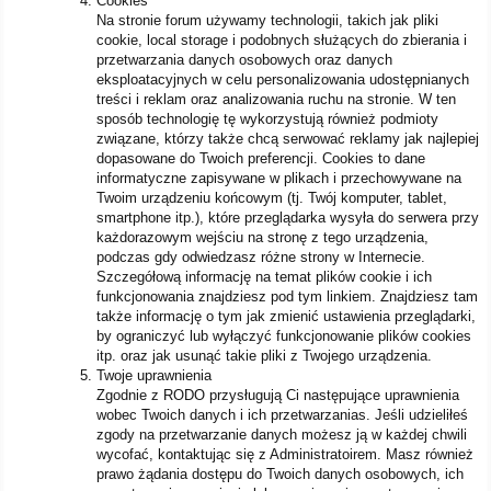
Cookies
Na stronie forum używamy technologii, takich jak pliki
cookie, local storage i podobnych służących do zbierania i
przetwarzania danych osobowych oraz danych
eksploatacyjnych w celu personalizowania udostępnianych
treści i reklam oraz analizowania ruchu na stronie. W ten
sposób technologię tę wykorzystują również podmioty
związane, którzy także chcą serwować reklamy jak najlepiej
dopasowane do Twoich preferencji. Cookies to dane
informatyczne zapisywane w plikach i przechowywane na
Twoim urządzeniu końcowym (tj. Twój komputer, tablet,
smartphone itp.), które przeglądarka wysyła do serwera przy
każdorazowym wejściu na stronę z tego urządzenia,
podczas gdy odwiedzasz różne strony w Internecie.
Szczegółową informację na temat plików cookie i ich
funkcjonowania znajdziesz pod tym linkiem. Znajdziesz tam
także informację o tym jak zmienić ustawienia przeglądarki,
by ograniczyć lub wyłączyć funkcjonowanie plików cookies
itp. oraz jak usunąć takie pliki z Twojego urządzenia.
Twoje uprawnienia
Zgodnie z RODO przysługują Ci następujące uprawnienia
wobec Twoich danych i ich przetwarzanias. Jeśli udzieliłeś
zgody na przetwarzanie danych możesz ją w każdej chwili
wycofać, kontaktując się z Administratoirem. Masz również
prawo żądania dostępu do Twoich danych osobowych, ich