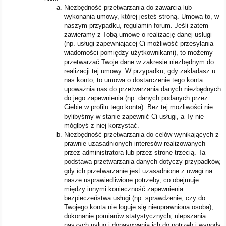
Niezbędność przetwarzania do zawarcia lub
wykonania umowy, której jesteś stroną. Umowa to, w
naszym przypadku, regulamin forum. Jeśli zatem
zawieramy z Tobą umowę o realizację danej usługi
(np. usługi zapewniającej Ci możliwość przesyłania
wiadomości pomiędzy użytkownikami), to możemy
przetwarzać Twoje dane w zakresie niezbędnym do
realizacji tej umowy. W przypadku, gdy zakładasz u
nas konto, to umowa o dostarczenie tego konta
upoważnia nas do przetwarzania danych niezbędnych
do jego zapewnienia (np. danych podanych przez
Ciebie w profilu tego konta). Bez tej możliwości nie
bylibyśmy w stanie zapewnić Ci usługi, a Ty nie
mógłbyś z niej korzystać.
Niezbędność przetwarzania do celów wynikających z
prawnie uzasadnionych interesów realizowanych
przez administratora lub przez stronę trzecią. Ta
podstawa przetwarzania danych dotyczy przypadków,
gdy ich przetwarzanie jest uzasadnione z uwagi na
nasze usprawiedliwione potrzeby, co obejmuje
między innymi konieczność zapewnienia
bezpieczeństwa usługi (np. sprawdzenie, czy do
Twojego konta nie loguje się nieuprawniona osoba),
dokonanie pomiarów statystycznych, ulepszania
naszych usług i dopasowania ich do potrzeb i wygody