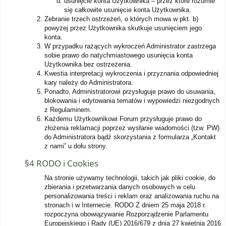
usunięcie konta Użytkownika – przez które rozumie
się całkowite usunięcie konta Użytkownika.
Zebranie trzech ostrzeżeń, o których mowa w pkt. b)
powyżej przez Użytkownika skutkuje usunięciem jego
konta.
W przypadku rażących wykroczeń Administrator zastrzega
sobie prawo do natychmiastowego usunięcia konta
Użytkownika bez ostrzeżenia.
Kwestia interpretacji wykroczenia i przyznania odpowiedniej
kary należy do Administratora.
Ponadto, Administratorowi przysługuje prawo do usuwania,
blokowania i edytowania tematów i wypowiedzi niezgodnych
z Regulaminem.
Każdemu Użytkownikowi Forum przysługuje prawo do
złożenia reklamacji poprzez wysłanie wiadomości (tzw. PW)
do Administratora bądź skorzystania z formularza „Kontakt
z nami” u dołu strony.
§4 RODO i Cookies
Na stronie używamy technologii, takich jak pliki cookie, do
zbierania i przetwarzania danych osobowych w celu
personalizowania treści i reklam oraz analizowania ruchu na
stronach i w Internecie. RODO Z dniem 25 maja 2018 r.
rozpoczyna obowiązywanie Rozporządzenie Parlamentu
Europejskiego i Rady (UE) 2016/679 z dnia 27 kwietnia 2016