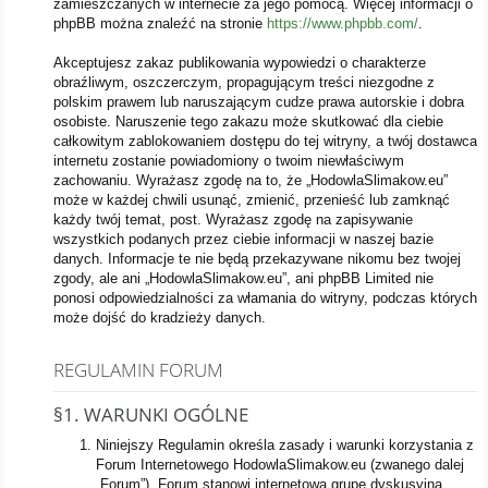
zamieszczanych w internecie za jego pomocą. Więcej informacji o
phpBB można znaleźć na stronie
https://www.phpbb.com/
.
Akceptujesz zakaz publikowania wypowiedzi o charakterze
obraźliwym, oszczerczym, propagującym treści niezgodne z
polskim prawem lub naruszającym cudze prawa autorskie i dobra
osobiste. Naruszenie tego zakazu może skutkować dla ciebie
całkowitym zablokowaniem dostępu do tej witryny, a twój dostawca
internetu zostanie powiadomiony o twoim niewłaściwym
zachowaniu. Wyrażasz zgodę na to, że „HodowlaSlimakow.eu”
może w każdej chwili usunąć, zmienić, przenieść lub zamknąć
każdy twój temat, post. Wyrażasz zgodę na zapisywanie
wszystkich podanych przez ciebie informacji w naszej bazie
danych. Informacje te nie będą przekazywane nikomu bez twojej
zgody, ale ani „HodowlaSlimakow.eu”, ani phpBB Limited nie
ponosi odpowiedzialności za włamania do witryny, podczas których
może dojść do kradzieży danych.
REGULAMIN FORUM
§1. WARUNKI OGÓLNE
Niniejszy Regulamin określa zasady i warunki korzystania z
Forum Internetowego HodowlaSlimakow.eu (zwanego dalej
„Forum”). Forum stanowi internetową grupę dyskusyjną,