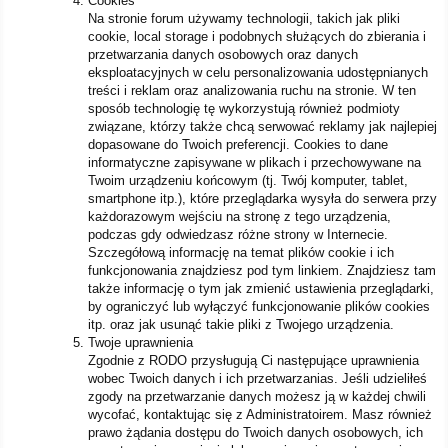
Cookies
Na stronie forum używamy technologii, takich jak pliki
cookie, local storage i podobnych służących do zbierania i
przetwarzania danych osobowych oraz danych
eksploatacyjnych w celu personalizowania udostępnianych
treści i reklam oraz analizowania ruchu na stronie. W ten
sposób technologię tę wykorzystują również podmioty
związane, którzy także chcą serwować reklamy jak najlepiej
dopasowane do Twoich preferencji. Cookies to dane
informatyczne zapisywane w plikach i przechowywane na
Twoim urządzeniu końcowym (tj. Twój komputer, tablet,
smartphone itp.), które przeglądarka wysyła do serwera przy
każdorazowym wejściu na stronę z tego urządzenia,
podczas gdy odwiedzasz różne strony w Internecie.
Szczegółową informację na temat plików cookie i ich
funkcjonowania znajdziesz pod tym linkiem. Znajdziesz tam
także informację o tym jak zmienić ustawienia przeglądarki,
by ograniczyć lub wyłączyć funkcjonowanie plików cookies
itp. oraz jak usunąć takie pliki z Twojego urządzenia.
Twoje uprawnienia
Zgodnie z RODO przysługują Ci następujące uprawnienia
wobec Twoich danych i ich przetwarzanias. Jeśli udzieliłeś
zgody na przetwarzanie danych możesz ją w każdej chwili
wycofać, kontaktując się z Administratoirem. Masz również
prawo żądania dostępu do Twoich danych osobowych, ich