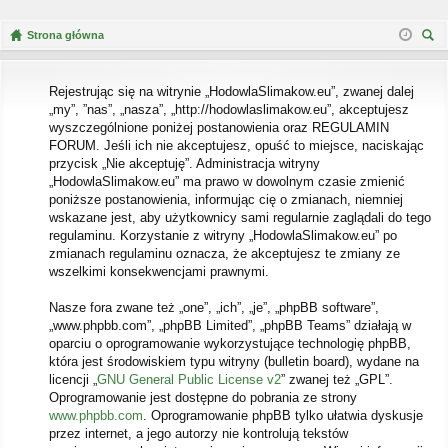
Strona główna
zu
kaj
Rejestrując się na witrynie „HodowlaSlimakow.eu”, zwanej dalej
„my”, ”nas”, „nasza”, „http://hodowlaslimakow.eu”, akceptujesz
wyszczególnione poniżej postanowienia oraz REGULAMIN
FORUM. Jeśli ich nie akceptujesz, opuść to miejsce, naciskając
przycisk „Nie akceptuję”. Administracja witryny
„HodowlaSlimakow.eu” ma prawo w dowolnym czasie zmienić
poniższe postanowienia, informując cię o zmianach, niemniej
wskazane jest, aby użytkownicy sami regularnie zaglądali do tego
regulaminu. Korzystanie z witryny „HodowlaSlimakow.eu” po
zmianach regulaminu oznacza, że akceptujesz te zmiany ze
wszelkimi konsekwencjami prawnymi.
Nasze fora zwane też „one”, „ich”, „je”, „phpBB software”,
„www.phpbb.com”, „phpBB Limited”, „phpBB Teams” działają w
oparciu o oprogramowanie wykorzystujące technologię phpBB,
która jest środowiskiem typu witryny (bulletin board), wydane na
licencji „
GNU General Public License v2
” zwanej też „GPL”.
Oprogramowanie jest dostępne do pobrania ze strony
www.phpbb.com
. Oprogramowanie phpBB tylko ułatwia dyskusje
przez internet, a jego autorzy nie kontrolują tekstów