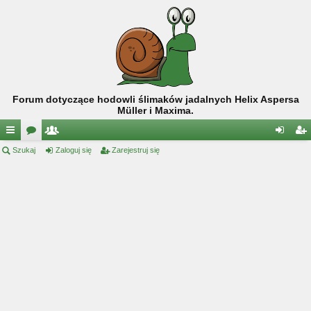
Forum dotyczące hodowli ślimaków jadalnych Helix Aspersa
Müller i Maxima.
ię
Szukaj
or
ży
Zaloguj się
Zarejestruj się
al
ar
ce
a
tk
og
ej
j
o
uj
es
…
w
si
tru
ni
ę
j
cy
si
ę