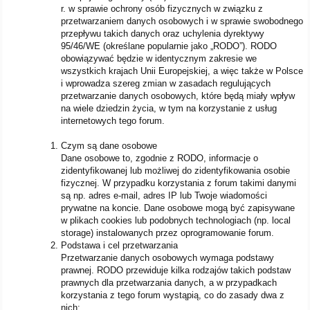
r. w sprawie ochrony osób fizycznych w związku z
przetwarzaniem danych osobowych i w sprawie swobodnego
przepływu takich danych oraz uchylenia dyrektywy
95/46/WE (określane popularnie jako „RODO”). RODO
obowiązywać będzie w identycznym zakresie we
wszystkich krajach Unii Europejskiej, a więc także w Polsce
i wprowadza szereg zmian w zasadach regulujących
przetwarzanie danych osobowych, które będą miały wpływ
na wiele dziedzin życia, w tym na korzystanie z usług
internetowych tego forum.
Czym są dane osobowe
Dane osobowe to, zgodnie z RODO, informacje o
zidentyfikowanej lub możliwej do zidentyfikowania osobie
fizycznej. W przypadku korzystania z forum takimi danymi
są np. adres e-mail, adres IP lub Twoje wiadomości
prywatne na koncie. Dane osobowe mogą być zapisywane
w plikach cookies lub podobnych technologiach (np. local
storage) instalowanych przez oprogramowanie forum.
Podstawa i cel przetwarzania
Przetwarzanie danych osobowych wymaga podstawy
prawnej. RODO przewiduje kilka rodzajów takich podstaw
prawnych dla przetwarzania danych, a w przypadkach
korzystania z tego forum wystąpią, co do zasady dwa z
nich: