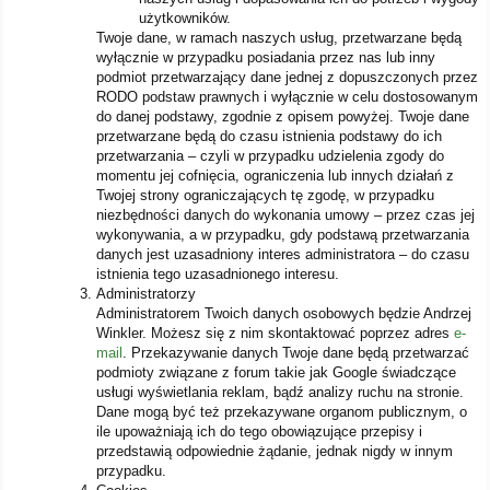
użytkowników.
Twoje dane, w ramach naszych usług, przetwarzane będą
wyłącznie w przypadku posiadania przez nas lub inny
podmiot przetwarzający dane jednej z dopuszczonych przez
RODO podstaw prawnych i wyłącznie w celu dostosowanym
do danej podstawy, zgodnie z opisem powyżej. Twoje dane
przetwarzane będą do czasu istnienia podstawy do ich
przetwarzania – czyli w przypadku udzielenia zgody do
momentu jej cofnięcia, ograniczenia lub innych działań z
Twojej strony ograniczających tę zgodę, w przypadku
niezbędności danych do wykonania umowy – przez czas jej
wykonywania, a w przypadku, gdy podstawą przetwarzania
danych jest uzasadniony interes administratora – do czasu
istnienia tego uzasadnionego interesu.
Administratorzy
Administratorem Twoich danych osobowych będzie Andrzej
Winkler. Możesz się z nim skontaktować poprzez adres
e-
mail
. Przekazywanie danych Twoje dane będą przetwarzać
podmioty związane z forum takie jak Google świadczące
usługi wyświetlania reklam, bądź analizy ruchu na stronie.
Dane mogą być też przekazywane organom publicznym, o
ile upoważniają ich do tego obowiązujące przepisy i
przedstawią odpowiednie żądanie, jednak nigdy w innym
przypadku.