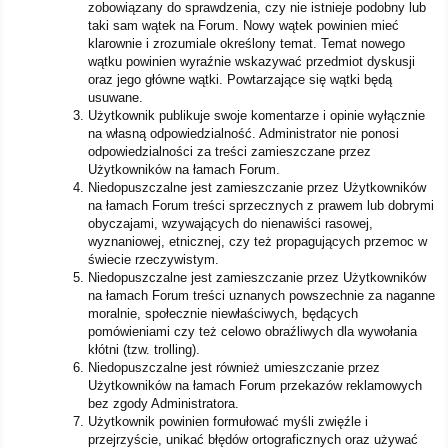
zobowiązany do sprawdzenia, czy nie istnieje podobny lub
taki sam wątek na Forum. Nowy wątek powinien mieć
klarownie i zrozumiale określony temat. Temat nowego
wątku powinien wyraźnie wskazywać przedmiot dyskusji
oraz jego główne wątki. Powtarzające się wątki będą
usuwane.
Użytkownik publikuje swoje komentarze i opinie wyłącznie
na własną odpowiedzialność. Administrator nie ponosi
odpowiedzialności za treści zamieszczane przez
Użytkowników na łamach Forum.
Niedopuszczalne jest zamieszczanie przez Użytkowników
na łamach Forum treści sprzecznych z prawem lub dobrymi
obyczajami, wzywających do nienawiści rasowej,
wyznaniowej, etnicznej, czy też propagujących przemoc w
świecie rzeczywistym.
Niedopuszczalne jest zamieszczanie przez Użytkowników
na łamach Forum treści uznanych powszechnie za naganne
moralnie, społecznie niewłaściwych, będących
pomówieniami czy też celowo obraźliwych dla wywołania
kłótni (tzw. trolling).
Niedopuszczalne jest również umieszczanie przez
Użytkowników na łamach Forum przekazów reklamowych
bez zgody Administratora.
Użytkownik powinien formułować myśli zwięźle i
przejrzyście, unikać błędów ortograficznych oraz używać