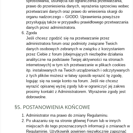
sprostowania, usunięcia lub ograniczenia przetwarzania,
prawo do przeniesienia danych, wyrażenia sprzeciwu wobec
przetwarzani danych oraz prawo do wniesienia skargi do
organu nadzorczego – GIODO. Uprawnienia powyższe
przysługują także w przypadku prawidłowego przetwarzania
danych przez administratora.
Zgoda
Jeśli chcesz zgodzić się na przetwarzanie przez
administratora forum oraz podmioty związane Twoich
danych osobowych zebranych w związku z korzystaniem
przez Ciebie z forum (obejmujących niezbędne działania
analityczne na podstawie Twojej aktywności na stronach
internetowych) w tym ich przetwarzanie w plikach cookies
itp. instalowanych na Twoich urządzeniach i odczytywanych
z tych plików możesz w łatwy sposób wyrazić tę zgodę,
logując się na swoje konto na forum. Jeśli nie chcesz
wyrazić opisanej wyżej zgody lub w ograniczyć jej zakres
prosimy kontakt z Administratorem. Wyrażenie zgody jest
dobrowolne.
§5. POSTANOWIENIA KOŃCOWE
Administrator ma prawo do zmiany Regulaminu.
Po ukazaniu się na stronie głównej Forum lub w innych
miejscach do tego przeznaczonych informacji o zmianach w
Regulaminie, Użytkownik powinien niezwłocznie zapoznać