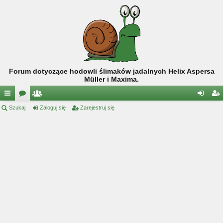
Forum dotyczące hodowli ślimaków jadalnych Helix Aspersa
Müller i Maxima.
ię
Szukaj
or
ży
Zaloguj się
Zarejestruj się
al
ar
ce
a
tk
og
ej
j
o
uj
es
…
w
si
tru
ni
ę
j
cy
si
ę