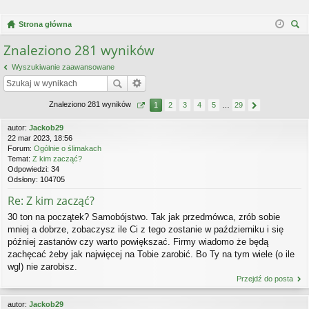
Strona główna
zu
Znaleziono 281 wyników
kaj
Wyszukiwanie zaawansowane
Znaleziono 281 wyników
1
2
3
4
5
…
29
autor:
Jackob29
22 mar 2023, 18:56
Forum:
Ogólnie o ślimakach
Temat:
Z kim zacząć?
Odpowiedzi:
34
Odsłony:
104705
Re: Z kim zacząć?
30 ton na początek? Samobójstwo. Tak jak przedmówca, zrób sobie
mniej a dobrze, zobaczysz ile Ci z tego zostanie w październiku i się
później zastanów czy warto powiększać. Firmy wiadomo że będą
zachęcać żeby jak najwięcej na Tobie zarobić. Bo Ty na tym wiele (o ile
wgl) nie zarobisz.
Przejdź do posta
autor:
Jackob29