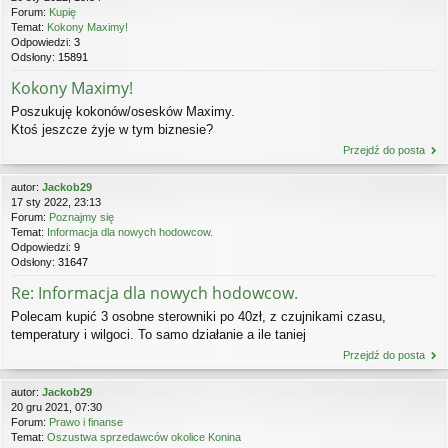
Forum:
Kupię
Temat:
Kokony Maximy!
Odpowiedzi:
3
Odsłony:
15891
Kokony Maximy!
Poszukuję kokonów/osesków Maximy.
Ktoś jeszcze żyje w tym biznesie?
Przejdź do posta
autor:
Jackob29
17 sty 2022, 23:13
Forum:
Poznajmy się
Temat:
Informacja dla nowych hodowcow.
Odpowiedzi:
9
Odsłony:
31647
Re: Informacja dla nowych hodowcow.
Polecam kupić 3 osobne sterowniki po 40zł, z czujnikami czasu,
temperatury i wilgoci. To samo działanie a ile taniej
Przejdź do posta
autor:
Jackob29
20 gru 2021, 07:30
Forum:
Prawo i finanse
Temat:
Oszustwa sprzedawców okolice Konina