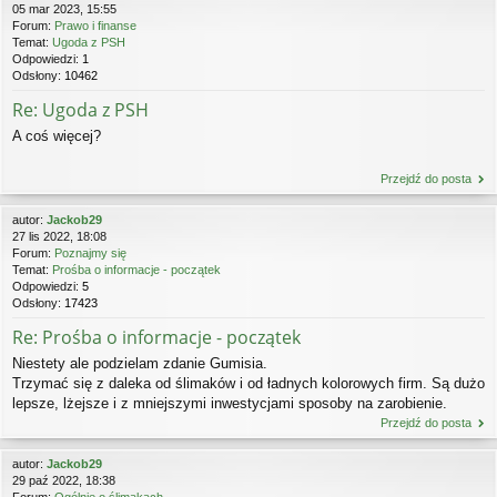
05 mar 2023, 15:55
Forum:
Prawo i finanse
Temat:
Ugoda z PSH
Odpowiedzi:
1
Odsłony:
10462
Re: Ugoda z PSH
A coś więcej?
Przejdź do posta
autor:
Jackob29
27 lis 2022, 18:08
Forum:
Poznajmy się
Temat:
Prośba o informacje - początek
Odpowiedzi:
5
Odsłony:
17423
Re: Prośba o informacje - początek
Niestety ale podzielam zdanie Gumisia.
Trzymać się z daleka od ślimaków i od ładnych kolorowych firm. Są dużo
lepsze, lżejsze i z mniejszymi inwestycjami sposoby na zarobienie.
Przejdź do posta
autor:
Jackob29
29 paź 2022, 18:38
Forum:
Ogólnie o ślimakach