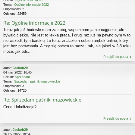
Temat:
Ogólne informacje 2022
Odpowiedzi:
2
Odsłony:
22459
Re: Ogólne informacje 2022
Teraz jak już hodowle mam za sobą, wspominam ją nie najgorzej, ale
bywało ciężko. Nie jest to lekka praca, i drugi raz już na pewno bym w to
nie wszedł, tym bardziej że teraz znalazłem sobie zarobek online, który
jest bez porównania. A czy się opłaca to może i tak, ale jakoś w 2-3 roku
może, jak odr...
Przejdź do posta
autor:
Jackob29
04 mar 2022, 16:45
Forum:
Sprzedam
Temat:
Sprzedam paśniki mazowieckie
Odpowiedzi:
3
Odsłony:
14720
Re: Sprzedam paśniki mazowieckie
Cena I lokalizacja?
Przejdź do posta
autor:
Jackob29
26 sty 2022, 18:54