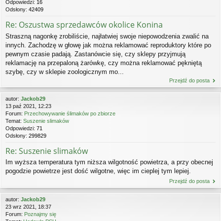
Odpowiedzi:
16
Odsłony:
42409
Re: Oszustwa sprzedawców okolice Konina
Straszną nagonkę zrobiliście, najłatwiej swoje niepowodzenia zwalić na
innych. Zachodzę w głowę jak można reklamować reproduktory które po
pewnym czasie padają. Zastanówcie się, czy sklepy przyjmują
reklamację na przepaloną żarówkę, czy można reklamować pękniętą
szybę, czy w sklepie zoologicznym mo...
Przejdź do posta
autor:
Jackob29
13 paź 2021, 12:23
Forum:
Przechowywanie ślimaków po zbiorze
Temat:
Suszenie slimaków
Odpowiedzi:
71
Odsłony:
299829
Re: Suszenie slimaków
Im wyższa temperatura tym niższa wilgotność powietrza, a przy obecnej
pogodzie powietrze jest dość wilgotne, więc im cieplej tym lepiej.
Przejdź do posta
autor:
Jackob29
23 wrz 2021, 18:37
Forum:
Poznajmy się