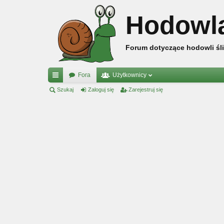
Hodowl
Forum dotyczące hodowli śli
Fora
Użytkownicy
ię
Szukaj
Zaloguj się
Zarejestruj się
ce
j
…