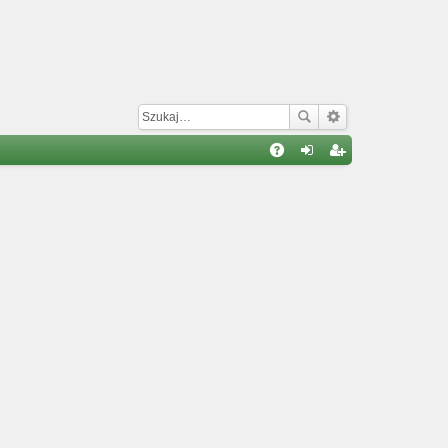
W
A
al
ar
Q
og
ej
uj
es
si
tru
ę
j
si
ę