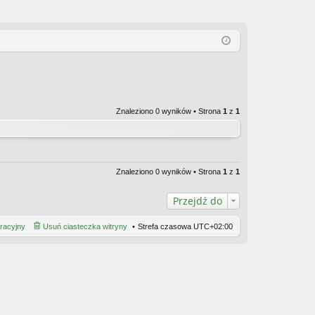
Znaleziono 0 wyników • Strona
1
z
1
Znaleziono 0 wyników • Strona
1
z
1
Przejdź do
tracyjny
Usuń ciasteczka witryny
Strefa czasowa
UTC+02:00