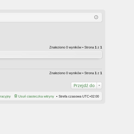
Znaleziono 0 wyników • Strona
1
z
1
Znaleziono 0 wyników • Strona
1
z
1
Przejdź do
tracyjny
Usuń ciasteczka witryny
Strefa czasowa
UTC+02:00