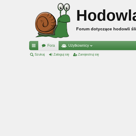
Hodowl
Forum dotyczące hodowli śli
Fora
Użytkownicy
ię
Szukaj
Zaloguj się
Zarejestruj się
ce
j
…