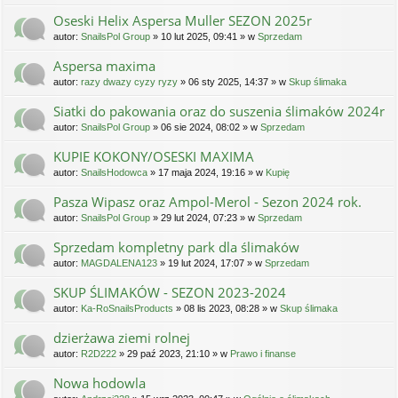
Oseski Helix Aspersa Muller SEZON 2025r
autor:
SnailsPol Group
» 10 lut 2025, 09:41 » w
Sprzedam
Aspersa maxima
autor:
razy dwazy cyzy ryzy
» 06 sty 2025, 14:37 » w
Skup ślimaka
Siatki do pakowania oraz do suszenia ślimaków 2024r
autor:
SnailsPol Group
» 06 sie 2024, 08:02 » w
Sprzedam
KUPIE KOKONY/OSESKI MAXIMA
autor:
SnailsHodowca
» 17 maja 2024, 19:16 » w
Kupię
Pasza Wipasz oraz Ampol-Merol - Sezon 2024 rok.
autor:
SnailsPol Group
» 29 lut 2024, 07:23 » w
Sprzedam
Sprzedam kompletny park dla ślimaków
autor:
MAGDALENA123
» 19 lut 2024, 17:07 » w
Sprzedam
SKUP ŚLIMAKÓW - SEZON 2023-2024
autor:
Ka-RoSnailsProducts
» 08 lis 2023, 08:28 » w
Skup ślimaka
dzierżawa ziemi rolnej
autor:
R2D222
» 29 paź 2023, 21:10 » w
Prawo i finanse
Nowa hodowla