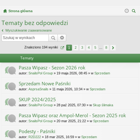
Strona główna
zu
Tematy bez odpowiedzi
kaj
Wyszukiwanie zaawansowane
Znaleziono 194 wyniki
1
2
3
4
5
…
8
Tematy
Pasza Wipasz - Sezon 2026 rok
autor:
SnailsPol Group
» 19 maja 2026, 08:45 » w
Sprzedam
Sprzedam Nowe Paśniki
autor:
AsprsaSnails
» 11 maja 2026, 10:34 » w
Sprzedam
SKUP 2024/2025
autor:
SnailsPol Group
» 28 paź 2025, 07:30 » w
Skup ślimaka
Pasza Wipasz oraz Ampol-Merol - Sezon 2025 rok
autor:
SnailsPol Group
» 20 mar 2025, 21:22 » w
Sprzedam
Podesty - Paśniki
autor:
R2D222
» 18 mar 2025, 16:59 » w
Sprzedam