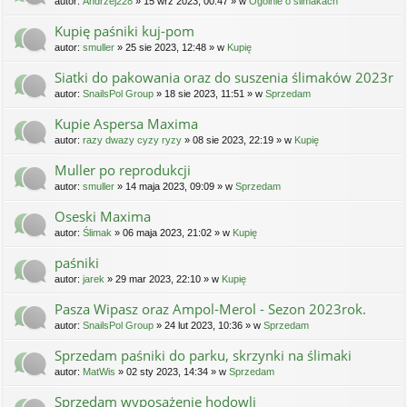
autor:
Andrzej228
» 15 wrz 2023, 00:47 » w
Ogólnie o ślimakach
Kupię paśniki kuj-pom
autor:
smuller
» 25 sie 2023, 12:48 » w
Kupię
Siatki do pakowania oraz do suszenia ślimaków 2023r
autor:
SnailsPol Group
» 18 sie 2023, 11:51 » w
Sprzedam
Kupie Aspersa Maxima
autor:
razy dwazy cyzy ryzy
» 08 sie 2023, 22:19 » w
Kupię
Muller po reprodukcji
autor:
smuller
» 14 maja 2023, 09:09 » w
Sprzedam
Oseski Maxima
autor:
Ślimak
» 06 maja 2023, 21:02 » w
Kupię
paśniki
autor:
jarek
» 29 mar 2023, 22:10 » w
Kupię
Pasza Wipasz oraz Ampol-Merol - Sezon 2023rok.
autor:
SnailsPol Group
» 24 lut 2023, 10:36 » w
Sprzedam
Sprzedam paśniki do parku, skrzynki na ślimaki
autor:
MatWis
» 02 sty 2023, 14:34 » w
Sprzedam
Sprzedam wyposażenie hodowli