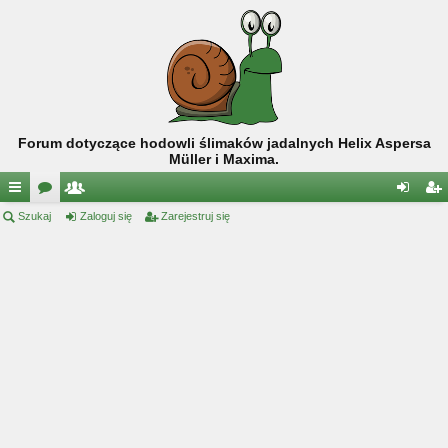
Forum dotyczące hodowli ślimaków jadalnych Helix Aspersa
Müller i Maxima.
ię
Szukaj
or
ży
Zaloguj się
Zarejestruj się
al
ar
ce
a
tk
og
ej
j
o
uj
es
…
w
si
tru
ni
ę
j
cy
si
ę