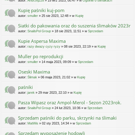
autor:
Andrzej228
» 15 wrz 2023, 00:47 » w
Ogólnie o ślimakach
Kupię paśniki kuj-pom
autor:
smuller
» 25 sie 2023, 12:48 » w
Kupię
Siatki do pakowania oraz do suszenia ślimaków 2023r
autor:
SnailsPol Group
» 18 sie 2023, 11:51 » w
Sprzedam
Kupie Aspersa Maxima
autor:
razy dwazy cyzy ryzy
» 08 sie 2023, 22:19 » w
Kupię
Muller po reprodukcji
autor:
smuller
» 14 maja 2023, 09:09 » w
Sprzedam
Oseski Maxima
autor:
Ślimak
» 06 maja 2023, 21:02 » w
Kupię
paśniki
autor:
jarek
» 29 mar 2023, 22:10 » w
Kupię
Pasza Wipasz oraz Ampol-Merol - Sezon 2023rok.
autor:
SnailsPol Group
» 24 lut 2023, 10:36 » w
Sprzedam
Sprzedam paśniki do parku, skrzynki na ślimaki
autor:
MatWis
» 02 sty 2023, 14:34 » w
Sprzedam
Sprzedam wyposażenie hodowli