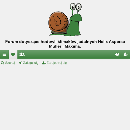
Forum dotyczące hodowli ślimaków jadalnych Helix Aspersa
Müller i Maxima.
ię
Szukaj
or
ży
Zaloguj się
Zarejestruj się
al
ar
ce
a
tk
og
ej
j
o
uj
es
…
w
si
tru
ni
ę
j
cy
si
ę