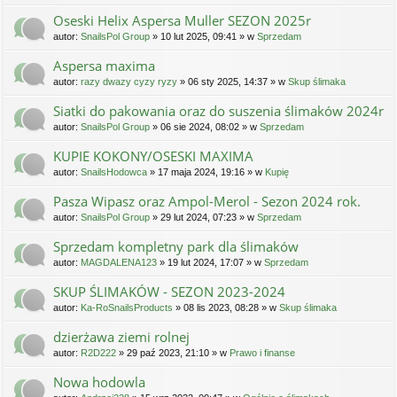
Oseski Helix Aspersa Muller SEZON 2025r
autor:
SnailsPol Group
» 10 lut 2025, 09:41 » w
Sprzedam
Aspersa maxima
autor:
razy dwazy cyzy ryzy
» 06 sty 2025, 14:37 » w
Skup ślimaka
Siatki do pakowania oraz do suszenia ślimaków 2024r
autor:
SnailsPol Group
» 06 sie 2024, 08:02 » w
Sprzedam
KUPIE KOKONY/OSESKI MAXIMA
autor:
SnailsHodowca
» 17 maja 2024, 19:16 » w
Kupię
Pasza Wipasz oraz Ampol-Merol - Sezon 2024 rok.
autor:
SnailsPol Group
» 29 lut 2024, 07:23 » w
Sprzedam
Sprzedam kompletny park dla ślimaków
autor:
MAGDALENA123
» 19 lut 2024, 17:07 » w
Sprzedam
SKUP ŚLIMAKÓW - SEZON 2023-2024
autor:
Ka-RoSnailsProducts
» 08 lis 2023, 08:28 » w
Skup ślimaka
dzierżawa ziemi rolnej
autor:
R2D222
» 29 paź 2023, 21:10 » w
Prawo i finanse
Nowa hodowla