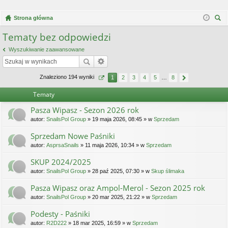
Strona główna
zu
Tematy bez odpowiedzi
kaj
Wyszukiwanie zaawansowane
Znaleziono 194 wyniki
1
2
3
4
5
…
8
Tematy
Pasza Wipasz - Sezon 2026 rok
autor:
SnailsPol Group
» 19 maja 2026, 08:45 » w
Sprzedam
Sprzedam Nowe Paśniki
autor:
AsprsaSnails
» 11 maja 2026, 10:34 » w
Sprzedam
SKUP 2024/2025
autor:
SnailsPol Group
» 28 paź 2025, 07:30 » w
Skup ślimaka
Pasza Wipasz oraz Ampol-Merol - Sezon 2025 rok
autor:
SnailsPol Group
» 20 mar 2025, 21:22 » w
Sprzedam
Podesty - Paśniki
autor:
R2D222
» 18 mar 2025, 16:59 » w
Sprzedam