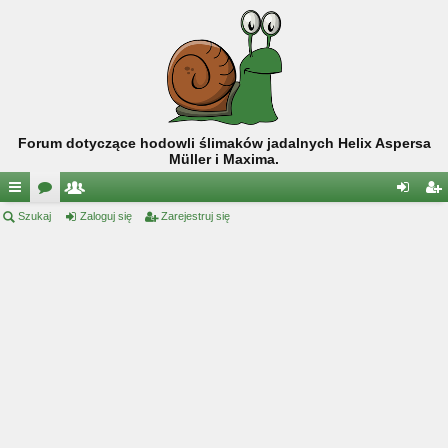
Forum dotyczące hodowli ślimaków jadalnych Helix Aspersa
Müller i Maxima.
ię
Szukaj
or
ży
Zaloguj się
Zarejestruj się
al
ar
ce
a
tk
og
ej
j
o
uj
es
…
w
si
tru
ni
ę
j
cy
si
ę