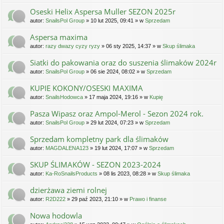
Oseski Helix Aspersa Muller SEZON 2025r
autor:
SnailsPol Group
» 10 lut 2025, 09:41 » w
Sprzedam
Aspersa maxima
autor:
razy dwazy cyzy ryzy
» 06 sty 2025, 14:37 » w
Skup ślimaka
Siatki do pakowania oraz do suszenia ślimaków 2024r
autor:
SnailsPol Group
» 06 sie 2024, 08:02 » w
Sprzedam
KUPIE KOKONY/OSESKI MAXIMA
autor:
SnailsHodowca
» 17 maja 2024, 19:16 » w
Kupię
Pasza Wipasz oraz Ampol-Merol - Sezon 2024 rok.
autor:
SnailsPol Group
» 29 lut 2024, 07:23 » w
Sprzedam
Sprzedam kompletny park dla ślimaków
autor:
MAGDALENA123
» 19 lut 2024, 17:07 » w
Sprzedam
SKUP ŚLIMAKÓW - SEZON 2023-2024
autor:
Ka-RoSnailsProducts
» 08 lis 2023, 08:28 » w
Skup ślimaka
dzierżawa ziemi rolnej
autor:
R2D222
» 29 paź 2023, 21:10 » w
Prawo i finanse
Nowa hodowla