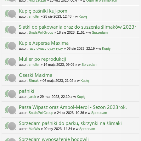
autor:
Andrzej228
» 15 wrz 2023, 00:47 » w
Ogólnie o ślimakach
Kupię paśniki kuj-pom
autor:
smuller
» 25 sie 2023, 12:48 » w
Kupię
Siatki do pakowania oraz do suszenia ślimaków 2023r
autor:
SnailsPol Group
» 18 sie 2023, 11:51 » w
Sprzedam
Kupie Aspersa Maxima
autor:
razy dwazy cyzy ryzy
» 08 sie 2023, 22:19 » w
Kupię
Muller po reprodukcji
autor:
smuller
» 14 maja 2023, 09:09 » w
Sprzedam
Oseski Maxima
autor:
Ślimak
» 06 maja 2023, 21:02 » w
Kupię
paśniki
autor:
jarek
» 29 mar 2023, 22:10 » w
Kupię
Pasza Wipasz oraz Ampol-Merol - Sezon 2023rok.
autor:
SnailsPol Group
» 24 lut 2023, 10:36 » w
Sprzedam
Sprzedam paśniki do parku, skrzynki na ślimaki
autor:
MatWis
» 02 sty 2023, 14:34 » w
Sprzedam
Sprzedam wyposażenie hodowli