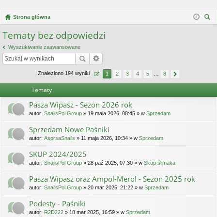
Strona główna
zu
Tematy bez odpowiedzi
kaj
Wyszukiwanie zaawansowane
Znaleziono 194 wyniki
1
2
3
4
5
…
8
Tematy
Pasza Wipasz - Sezon 2026 rok
autor:
SnailsPol Group
» 19 maja 2026, 08:45 » w
Sprzedam
Sprzedam Nowe Paśniki
autor:
AsprsaSnails
» 11 maja 2026, 10:34 » w
Sprzedam
SKUP 2024/2025
autor:
SnailsPol Group
» 28 paź 2025, 07:30 » w
Skup ślimaka
Pasza Wipasz oraz Ampol-Merol - Sezon 2025 rok
autor:
SnailsPol Group
» 20 mar 2025, 21:22 » w
Sprzedam
Podesty - Paśniki
autor:
R2D222
» 18 mar 2025, 16:59 » w
Sprzedam