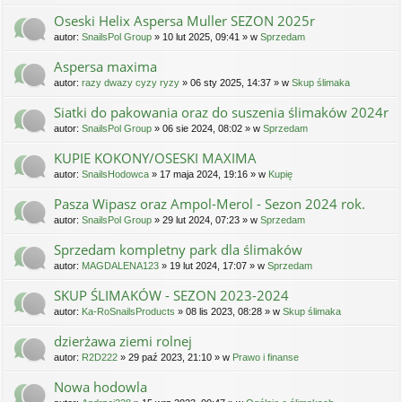
Oseski Helix Aspersa Muller SEZON 2025r
autor:
SnailsPol Group
» 10 lut 2025, 09:41 » w
Sprzedam
Aspersa maxima
autor:
razy dwazy cyzy ryzy
» 06 sty 2025, 14:37 » w
Skup ślimaka
Siatki do pakowania oraz do suszenia ślimaków 2024r
autor:
SnailsPol Group
» 06 sie 2024, 08:02 » w
Sprzedam
KUPIE KOKONY/OSESKI MAXIMA
autor:
SnailsHodowca
» 17 maja 2024, 19:16 » w
Kupię
Pasza Wipasz oraz Ampol-Merol - Sezon 2024 rok.
autor:
SnailsPol Group
» 29 lut 2024, 07:23 » w
Sprzedam
Sprzedam kompletny park dla ślimaków
autor:
MAGDALENA123
» 19 lut 2024, 17:07 » w
Sprzedam
SKUP ŚLIMAKÓW - SEZON 2023-2024
autor:
Ka-RoSnailsProducts
» 08 lis 2023, 08:28 » w
Skup ślimaka
dzierżawa ziemi rolnej
autor:
R2D222
» 29 paź 2023, 21:10 » w
Prawo i finanse
Nowa hodowla