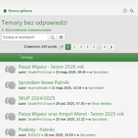
Strona główna
zu
Tematy bez odpowiedzi
kaj
Wyszukiwanie zaawansowane
Znaleziono 194 wyniki
1
2
3
4
5
…
8
Tematy
Pasza Wipasz - Sezon 2026 rok
autor:
SnailsPol Group
» 19 maja 2026, 08:45 » w
Sprzedam
Sprzedam Nowe Paśniki
autor:
AsprsaSnails
» 11 maja 2026, 10:34 » w
Sprzedam
SKUP 2024/2025
autor:
SnailsPol Group
» 28 paź 2025, 07:30 » w
Skup ślimaka
Pasza Wipasz oraz Ampol-Merol - Sezon 2025 rok
autor:
SnailsPol Group
» 20 mar 2025, 21:22 » w
Sprzedam
Podesty - Paśniki
autor:
R2D222
» 18 mar 2025, 16:59 » w
Sprzedam