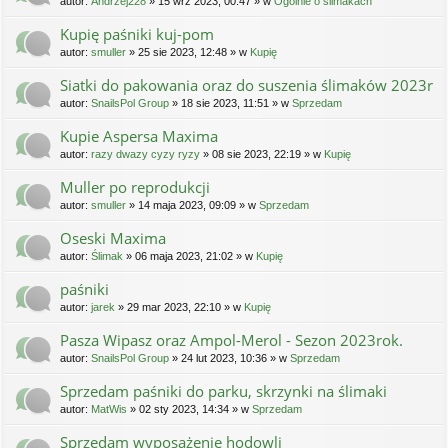
autor:
Andrzej228
» 15 wrz 2023, 00:47 » w
Ogólnie o ślimakach
Kupię paśniki kuj-pom
autor:
smuller
» 25 sie 2023, 12:48 » w
Kupię
Siatki do pakowania oraz do suszenia ślimaków 2023r
autor:
SnailsPol Group
» 18 sie 2023, 11:51 » w
Sprzedam
Kupie Aspersa Maxima
autor:
razy dwazy cyzy ryzy
» 08 sie 2023, 22:19 » w
Kupię
Muller po reprodukcji
autor:
smuller
» 14 maja 2023, 09:09 » w
Sprzedam
Oseski Maxima
autor:
Ślimak
» 06 maja 2023, 21:02 » w
Kupię
paśniki
autor:
jarek
» 29 mar 2023, 22:10 » w
Kupię
Pasza Wipasz oraz Ampol-Merol - Sezon 2023rok.
autor:
SnailsPol Group
» 24 lut 2023, 10:36 » w
Sprzedam
Sprzedam paśniki do parku, skrzynki na ślimaki
autor:
MatWis
» 02 sty 2023, 14:34 » w
Sprzedam
Sprzedam wyposażenie hodowli