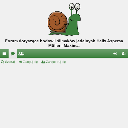
Forum dotyczące hodowli ślimaków jadalnych Helix Aspersa
Müller i Maxima.
ię
Szukaj
or
ży
Zaloguj się
Zarejestruj się
al
ar
ce
a
tk
og
ej
j
o
uj
es
…
w
si
tru
ni
ę
j
cy
si
ę