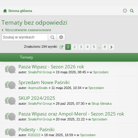
Strona główna
zu
Tematy bez odpowiedzi
kaj
Wyszukiwanie zaawansowane
Znaleziono 194 wyniki
1
2
3
4
5
…
8
Tematy
Pasza Wipasz - Sezon 2026 rok
autor:
SnailsPol Group
» 19 maja 2026, 08:45 » w
Sprzedam
Sprzedam Nowe Paśniki
autor:
AsprsaSnails
» 11 maja 2026, 10:34 » w
Sprzedam
SKUP 2024/2025
autor:
SnailsPol Group
» 28 paź 2025, 07:30 » w
Skup ślimaka
Pasza Wipasz oraz Ampol-Merol - Sezon 2025 rok
autor:
SnailsPol Group
» 20 mar 2025, 21:22 » w
Sprzedam
Podesty - Paśniki
autor:
R2D222
» 18 mar 2025, 16:59 » w
Sprzedam