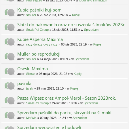
autor:
Andrzej228
» 15 wrz 2023, 00:47 » w
Ogólnie o ślimakach
Kupię paśniki kuj-pom
autor:
smuller
» 25 sie 2023, 12:48 » w
Kupię
Siatki do pakowania oraz do suszenia ślimaków 2023r
autor:
SnailsPol Group
» 18 sie 2023, 11:51 » w
Sprzedam
Kupie Aspersa Maxima
autor:
razy dwazy cyzy ryzy
» 08 sie 2023, 22:19 » w
Kupię
Muller po reprodukcji
autor:
smuller
» 14 maja 2023, 09:09 » w
Sprzedam
Oseski Maxima
autor:
Ślimak
» 06 maja 2023, 21:02 » w
Kupię
paśniki
autor:
jarek
» 29 mar 2023, 22:10 » w
Kupię
Pasza Wipasz oraz Ampol-Merol - Sezon 2023rok.
autor:
SnailsPol Group
» 24 lut 2023, 10:36 » w
Sprzedam
Sprzedam paśniki do parku, skrzynki na ślimaki
autor:
MatWis
» 02 sty 2023, 14:34 » w
Sprzedam
Sprzedam wyposażenie hodowli