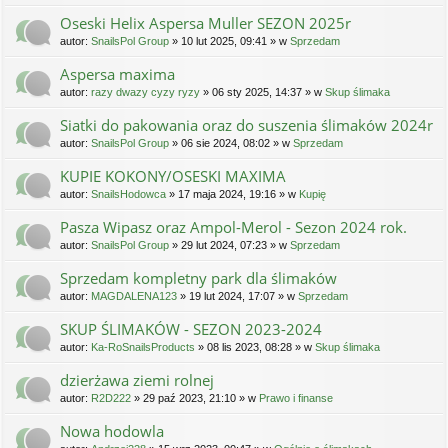
Oseski Helix Aspersa Muller SEZON 2025r
autor:
SnailsPol Group
» 10 lut 2025, 09:41 » w
Sprzedam
Aspersa maxima
autor:
razy dwazy cyzy ryzy
» 06 sty 2025, 14:37 » w
Skup ślimaka
Siatki do pakowania oraz do suszenia ślimaków 2024r
autor:
SnailsPol Group
» 06 sie 2024, 08:02 » w
Sprzedam
KUPIE KOKONY/OSESKI MAXIMA
autor:
SnailsHodowca
» 17 maja 2024, 19:16 » w
Kupię
Pasza Wipasz oraz Ampol-Merol - Sezon 2024 rok.
autor:
SnailsPol Group
» 29 lut 2024, 07:23 » w
Sprzedam
Sprzedam kompletny park dla ślimaków
autor:
MAGDALENA123
» 19 lut 2024, 17:07 » w
Sprzedam
SKUP ŚLIMAKÓW - SEZON 2023-2024
autor:
Ka-RoSnailsProducts
» 08 lis 2023, 08:28 » w
Skup ślimaka
dzierżawa ziemi rolnej
autor:
R2D222
» 29 paź 2023, 21:10 » w
Prawo i finanse
Nowa hodowla