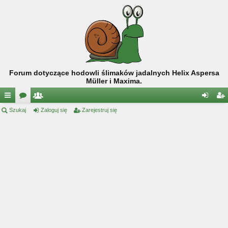
Forum dotyczące hodowli ślimaków jadalnych Helix Aspersa
Müller i Maxima.
ię
Szukaj
or
ży
Zaloguj się
Zarejestruj się
al
ar
ce
a
tk
og
ej
j
o
uj
es
…
w
si
tru
ni
ę
j
cy
si
ę