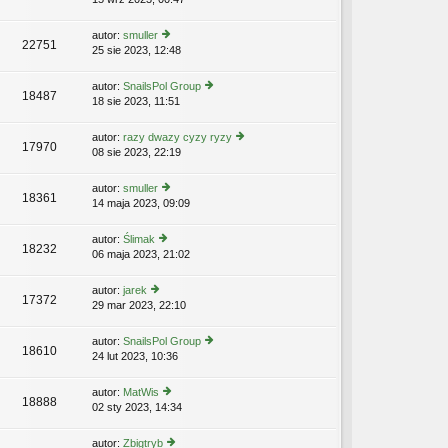
y
o
st
n
y
ś
w
aj
p
wi
s
autor:
smuller
n
o
22751
etl
z
25 sie 2023, 12:48
y
o
st
n
y
ś
w
aj
p
wi
s
autor:
SnailsPol Group
n
o
18487
etl
z
18 sie 2023, 11:51
y
o
st
n
y
ś
w
aj
p
wi
s
autor:
razy dwazy cyzy ryzy
n
o
17970
etl
z
08 sie 2023, 22:19
y
o
st
n
y
ś
w
aj
p
wi
s
autor:
smuller
n
o
18361
etl
z
14 maja 2023, 09:09
y
o
st
n
y
ś
w
aj
p
wi
s
autor:
Ślimak
n
o
18232
etl
z
06 maja 2023, 21:02
y
o
st
n
y
ś
w
aj
p
wi
s
autor:
jarek
n
o
17372
etl
z
29 mar 2023, 22:10
y
o
st
n
y
ś
w
aj
p
wi
s
autor:
SnailsPol Group
n
o
18610
etl
z
24 lut 2023, 10:36
y
o
st
n
y
ś
w
aj
p
wi
s
autor:
MatWis
n
o
18888
etl
z
02 sty 2023, 14:34
y
o
st
n
y
ś
w
aj
p
wi
s
autor:
Zbigtryb
n