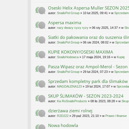
Oseski Helix Aspersa Muller SEZON 202
autor:
SnailsPol Group
» 10 lut 2025, 09:41 » w
Sprzedam
Aspersa maxima
autor:
razy dwazy cyzy ryzy
» 06 sty 2025, 14:37 » w
Sk
Siatki do pakowania oraz do suszenia ś
autor:
SnailsPol Group
» 06 sie 2024, 08:02 » w
Sprzeda
KUPIE KOKONY/OSESKI MAXIMA
autor:
SnailsHodowca
» 17 maja 2024, 19:16 » w
Kupię
Pasza Wipasz oraz Ampol-Merol - Sezon 
autor:
SnailsPol Group
» 29 lut 2024, 07:23 » w
Sprzedam
Sprzedam kompletny park dla ślimaków
autor:
MAGDALENA123
» 19 lut 2024, 17:07 » w
Sprzed
SKUP ŚLIMAKÓW - SEZON 2023-2024
autor:
Ka-RoSnailsProducts
» 08 lis 2023, 08:28 » w
Skup
dzierżawa ziemi rolnej
autor:
R2D222
» 29 paź 2023, 21:10 » w
Prawo i finanse
Nowa hodowla