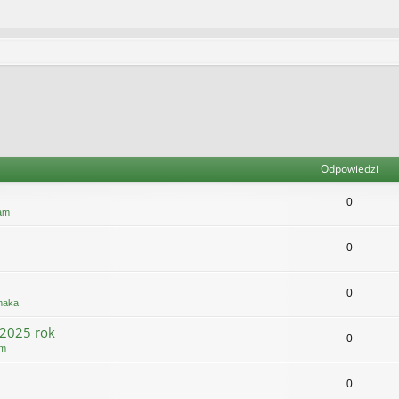
Odpowiedzi
0
am
0
0
maka
 2025 rok
0
am
0