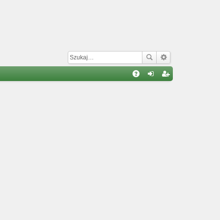
W
A
al
ar
Q
og
ej
uj
es
si
tru
ę
j
si
ę