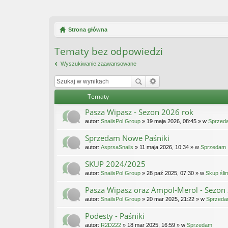
Strona główna
Tematy bez odpowiedzi
Wyszukiwanie zaawansowane
Tematy
Pasza Wipasz - Sezon 2026 rok
autor:
SnailsPol Group
» 19 maja 2026, 08:45 » w
Sprzed
Sprzedam Nowe Paśniki
autor:
AsprsaSnails
» 11 maja 2026, 10:34 » w
Sprzedam
SKUP 2024/2025
autor:
SnailsPol Group
» 28 paź 2025, 07:30 » w
Skup śli
Pasza Wipasz oraz Ampol-Merol - Sezon
autor:
SnailsPol Group
» 20 mar 2025, 21:22 » w
Sprzed
Podesty - Paśniki
autor:
R2D222
» 18 mar 2025, 16:59 » w
Sprzedam