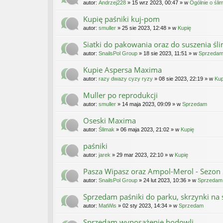
autor:
Andrzej228
» 15 wrz 2023, 00:47 » w
Ogólnie o śl
Kupię paśniki kuj-pom
autor:
smuller
» 25 sie 2023, 12:48 » w
Kupię
Siatki do pakowania oraz do suszenia ś
autor:
SnailsPol Group
» 18 sie 2023, 11:51 » w
Sprzeda
Kupie Aspersa Maxima
autor:
razy dwazy cyzy ryzy
» 08 sie 2023, 22:19 » w
Kup
Muller po reprodukcji
autor:
smuller
» 14 maja 2023, 09:09 » w
Sprzedam
Oseski Maxima
autor:
Ślimak
» 06 maja 2023, 21:02 » w
Kupię
paśniki
autor:
jarek
» 29 mar 2023, 22:10 » w
Kupię
Pasza Wipasz oraz Ampol-Merol - Sezon
autor:
SnailsPol Group
» 24 lut 2023, 10:36 » w
Sprzedam
Sprzedam paśniki do parku, skrzynki na 
autor:
MatWis
» 02 sty 2023, 14:34 » w
Sprzedam
Sprzedam wyposażenie hodowli