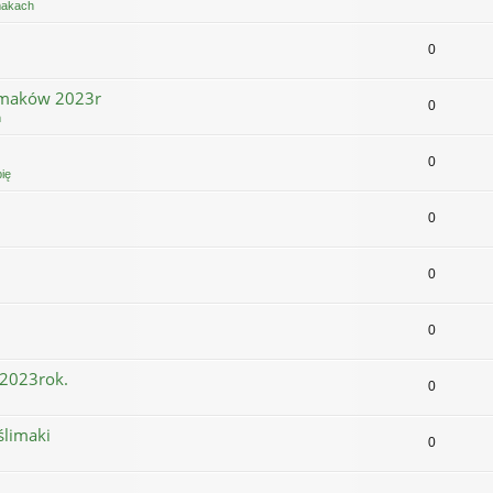
imakach
0
limaków 2023r
0
m
0
ię
0
0
0
 2023rok.
0
ślimaki
0