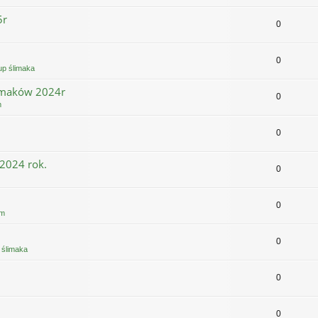
5r
0
0
up ślimaka
limaków 2024r
0
m
0
2024 rok.
0
0
am
0
 ślimaka
0
0