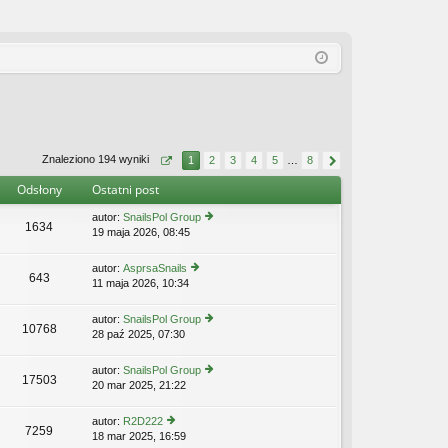
Znaleziono 194 wyniki
1
2
3
4
5
…
8
Odsłony
Ostatni post
autor:
SnailsPol Group
1634
19 maja 2026, 08:45
y
ś
wi
autor:
AsprsaSnails
643
etl
11 maja 2026, 10:34
y
n
ś
aj
wi
autor:
SnailsPol Group
n
10768
etl
28 paź 2025, 07:30
y
o
n
ś
w
aj
wi
s
autor:
SnailsPol Group
n
17503
etl
z
20 mar 2025, 21:22
y
o
n
y
ś
w
aj
p
wi
s
autor:
R2D222
n
o
7259
etl
z
18 mar 2025, 16:59
y
o
st
n