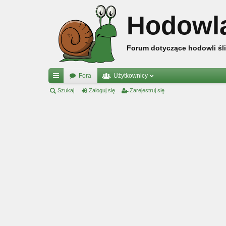
Hodowl
Forum dotyczące hodowli śli
Fora
Użytkownicy
ię
Szukaj
Zaloguj się
Zarejestruj się
ce
j
…