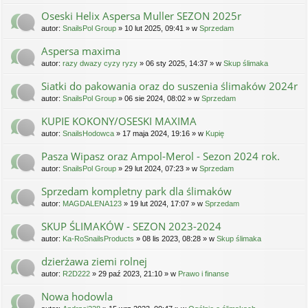
Oseski Helix Aspersa Muller SEZON 2025r
autor:
SnailsPol Group
» 10 lut 2025, 09:41 » w
Sprzedam
Aspersa maxima
autor:
razy dwazy cyzy ryzy
» 06 sty 2025, 14:37 » w
Skup ślimaka
Siatki do pakowania oraz do suszenia ślimaków 2024r
autor:
SnailsPol Group
» 06 sie 2024, 08:02 » w
Sprzedam
KUPIE KOKONY/OSESKI MAXIMA
autor:
SnailsHodowca
» 17 maja 2024, 19:16 » w
Kupię
Pasza Wipasz oraz Ampol-Merol - Sezon 2024 rok.
autor:
SnailsPol Group
» 29 lut 2024, 07:23 » w
Sprzedam
Sprzedam kompletny park dla ślimaków
autor:
MAGDALENA123
» 19 lut 2024, 17:07 » w
Sprzedam
SKUP ŚLIMAKÓW - SEZON 2023-2024
autor:
Ka-RoSnailsProducts
» 08 lis 2023, 08:28 » w
Skup ślimaka
dzierżawa ziemi rolnej
autor:
R2D222
» 29 paź 2023, 21:10 » w
Prawo i finanse
Nowa hodowla