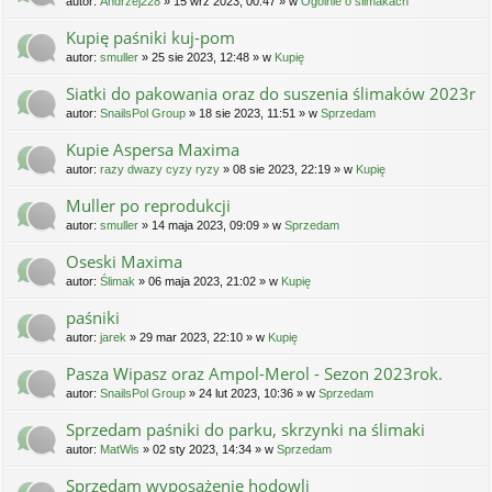
autor:
Andrzej228
» 15 wrz 2023, 00:47 » w
Ogólnie o ślimakach
Kupię paśniki kuj-pom
autor:
smuller
» 25 sie 2023, 12:48 » w
Kupię
Siatki do pakowania oraz do suszenia ślimaków 2023r
autor:
SnailsPol Group
» 18 sie 2023, 11:51 » w
Sprzedam
Kupie Aspersa Maxima
autor:
razy dwazy cyzy ryzy
» 08 sie 2023, 22:19 » w
Kupię
Muller po reprodukcji
autor:
smuller
» 14 maja 2023, 09:09 » w
Sprzedam
Oseski Maxima
autor:
Ślimak
» 06 maja 2023, 21:02 » w
Kupię
paśniki
autor:
jarek
» 29 mar 2023, 22:10 » w
Kupię
Pasza Wipasz oraz Ampol-Merol - Sezon 2023rok.
autor:
SnailsPol Group
» 24 lut 2023, 10:36 » w
Sprzedam
Sprzedam paśniki do parku, skrzynki na ślimaki
autor:
MatWis
» 02 sty 2023, 14:34 » w
Sprzedam
Sprzedam wyposażenie hodowli