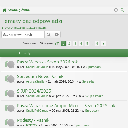
Strona główna
zu
Tematy bez odpowiedzi
kaj
Wyszukiwanie zaawansowane
Znaleziono 194 wyniki
1
2
3
4
5
…
8
Tematy
Pasza Wipasz - Sezon 2026 rok
autor:
SnailsPol Group
» 19 maja 2026, 08:45 » w
Sprzedam
Sprzedam Nowe Paśniki
autor:
AsprsaSnails
» 11 maja 2026, 10:34 » w
Sprzedam
SKUP 2024/2025
autor:
SnailsPol Group
» 28 paź 2025, 07:30 » w
Skup ślimaka
Pasza Wipasz oraz Ampol-Merol - Sezon 2025 rok
autor:
SnailsPol Group
» 20 mar 2025, 21:22 » w
Sprzedam
Podesty - Paśniki
autor:
R2D222
» 18 mar 2025, 16:59 » w
Sprzedam