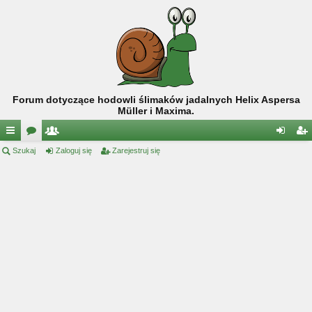
Forum dotyczące hodowli ślimaków jadalnych Helix Aspersa
Müller i Maxima.
ię
Szukaj
or
ży
Zaloguj się
Zarejestruj się
al
ar
ce
a
tk
og
ej
j
o
uj
es
…
w
si
tru
ni
ę
j
cy
si
ę