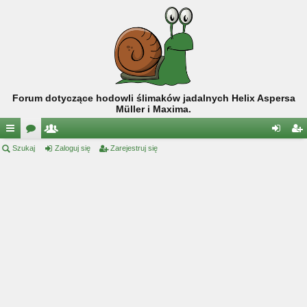
Forum dotyczące hodowli ślimaków jadalnych Helix Aspersa
Müller i Maxima.
ię
Szukaj
or
ży
Zaloguj się
Zarejestruj się
al
ar
ce
a
tk
og
ej
j
o
uj
es
…
w
si
tru
ni
ę
j
cy
si
ę