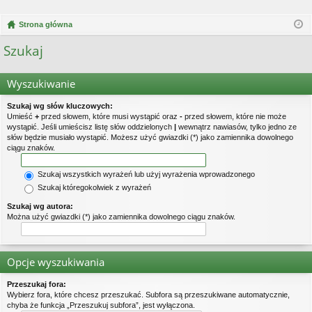
Strona główna
Szukaj
Wyszukiwanie
Szukaj wg słów kluczowych:
Umieść
+
przed słowem, które musi wystąpić oraz
-
przed słowem, które nie może
wystąpić. Jeśli umieścisz listę słów oddzielonych
|
wewnątrz nawiasów, tylko jedno ze
słów będzie musiało wystąpić. Możesz użyć gwiazdki (*) jako zamiennika dowolnego
ciągu znaków.
Szukaj wszystkich wyrażeń lub użyj wyrażenia wprowadzonego
Szukaj któregokolwiek z wyrażeń
Szukaj wg autora:
Można użyć gwiazdki (*) jako zamiennika dowolnego ciągu znaków.
Opcje wyszukiwania
Przeszukaj fora:
Wybierz fora, które chcesz przeszukać. Subfora są przeszukiwane automatycznie,
chyba że funkcja „Przeszukuj subfora”, jest wyłączona.