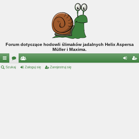
Forum dotyczące hodowli ślimaków jadalnych Helix Aspersa
Müller i Maxima.
ię
Szukaj
or
ży
Zaloguj się
Zarejestruj się
al
ar
ce
a
tk
og
ej
j
o
uj
es
…
w
si
tru
ni
ę
j
cy
si
ę