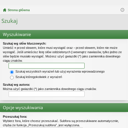
Strona główna
Szukaj
Wyszukiwanie
Szukaj wg słów kluczowych:
Umieść
+
przed słowem, które musi wystąpić oraz
-
przed słowem, które nie może
wystąpić. Jeśli umieścisz listę słów oddzielonych
|
wewnątrz nawiasów, tylko jedno ze
słów będzie musiało wystąpić. Możesz użyć gwiazdki (*) jako zamiennika dowolnego
ciągu znaków.
Szukaj wszystkich wyrażeń lub użyj wyrażenia wprowadzonego
Szukaj któregokolwiek z wyrażeń
Szukaj wg autora:
Można użyć gwiazdki (*) jako zamiennika dowolnego ciągu znaków.
Opcje wyszukiwania
Przeszukaj fora:
Wybierz fora, które chcesz przeszukać. Subfora są przeszukiwane automatycznie,
chyba że funkcja „Przeszukuj subfora”, jest wyłączona.