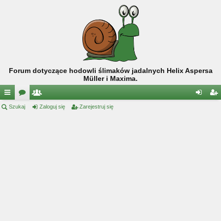
Forum dotyczące hodowli ślimaków jadalnych Helix Aspersa
Müller i Maxima.
ię
Szukaj
or
ży
Zaloguj się
Zarejestruj się
al
ar
ce
a
tk
og
ej
j
o
uj
es
…
w
si
tru
ni
ę
j
cy
si
ę