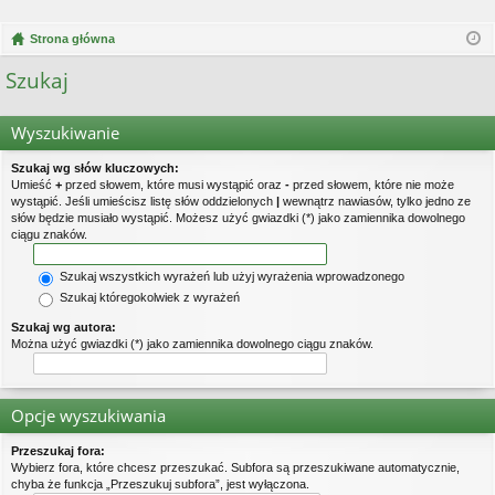
Strona główna
Szukaj
Wyszukiwanie
Szukaj wg słów kluczowych:
Umieść
+
przed słowem, które musi wystąpić oraz
-
przed słowem, które nie może
wystąpić. Jeśli umieścisz listę słów oddzielonych
|
wewnątrz nawiasów, tylko jedno ze
słów będzie musiało wystąpić. Możesz użyć gwiazdki (*) jako zamiennika dowolnego
ciągu znaków.
Szukaj wszystkich wyrażeń lub użyj wyrażenia wprowadzonego
Szukaj któregokolwiek z wyrażeń
Szukaj wg autora:
Można użyć gwiazdki (*) jako zamiennika dowolnego ciągu znaków.
Opcje wyszukiwania
Przeszukaj fora:
Wybierz fora, które chcesz przeszukać. Subfora są przeszukiwane automatycznie,
chyba że funkcja „Przeszukuj subfora”, jest wyłączona.