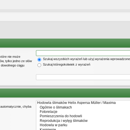
które nie może
Szukaj wszystkich wyrażeń lub użyj wyrażenia wprowadzon
w, tylko jedno ze słów
Szukaj któregokolwiek z wyrażeń
a dowolnego ciągu
 automatycznie, chyba