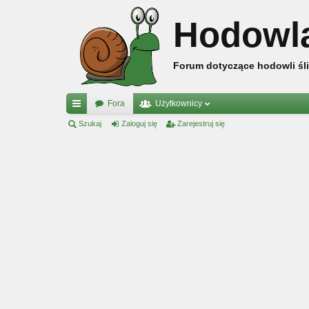
Hodowl
Forum dotyczące hodowli śli
Fora
Użytkownicy
ię
Szukaj
Zaloguj się
Zarejestruj się
ce
j
…