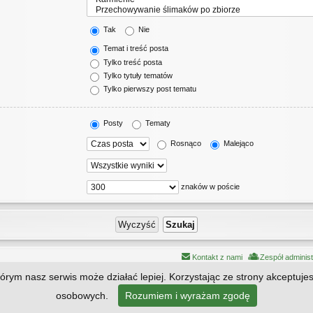
Tak
Nie
Temat i treść posta
Tylko treść posta
Tylko tytuły tematów
Tylko pierwszy post tematu
Posty
Tematy
Rosnąco
Malejąco
znaków w poście
Kontakt z nami
Zespół adminis
którym nasz serwis może działać lepiej. Korzystając ze strony akceptuje
Technologię dostarcza
phpBB
® Forum Software © phpBB Limited | Style by
Arty
osobowych.
Rozumiem i wyrażam zgodę
Polski pakiet językowy dostarcza
phpBB.pl