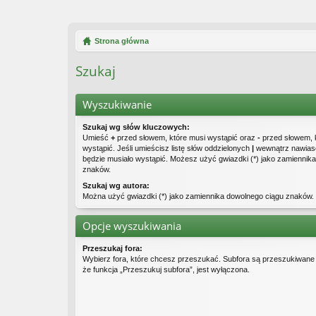
Strona główna
Szukaj
Wyszukiwanie
Szukaj wg słów kluczowych:
Umieść
+
przed słowem, które musi wystąpić oraz
-
przed słowem, 
wystąpić. Jeśli umieścisz listę słów oddzielonych
|
wewnątrz nawiasó
będzie musiało wystąpić. Możesz użyć gwiazdki (*) jako zamiennik
znaków.
Szukaj wg autora:
Można użyć gwiazdki (*) jako zamiennika dowolnego ciągu znaków.
Opcje wyszukiwania
Przeszukaj fora:
Wybierz fora, które chcesz przeszukać. Subfora są przeszukiwane
że funkcja „Przeszukuj subfora”, jest wyłączona.