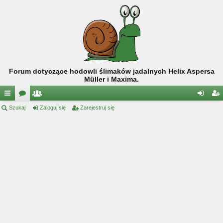
Forum dotyczące hodowli ślimaków jadalnych Helix Aspersa
Müller i Maxima.
ię
Szukaj
or
ży
Zaloguj się
Zarejestruj się
al
ar
ce
a
tk
og
ej
j
o
uj
es
…
w
si
tru
ni
ę
j
cy
si
ę