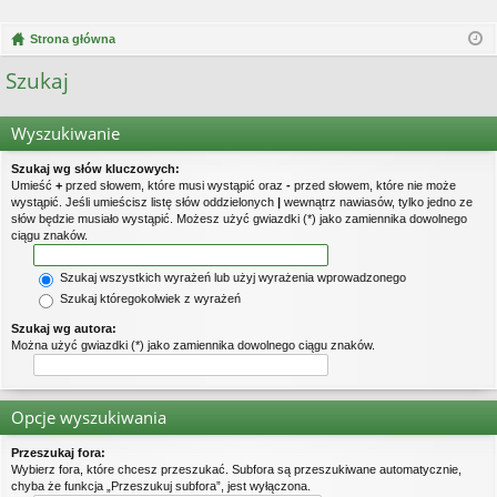
Strona główna
Szukaj
Wyszukiwanie
Szukaj wg słów kluczowych:
Umieść
+
przed słowem, które musi wystąpić oraz
-
przed słowem, które nie może
wystąpić. Jeśli umieścisz listę słów oddzielonych
|
wewnątrz nawiasów, tylko jedno ze
słów będzie musiało wystąpić. Możesz użyć gwiazdki (*) jako zamiennika dowolnego
ciągu znaków.
Szukaj wszystkich wyrażeń lub użyj wyrażenia wprowadzonego
Szukaj któregokolwiek z wyrażeń
Szukaj wg autora:
Można użyć gwiazdki (*) jako zamiennika dowolnego ciągu znaków.
Opcje wyszukiwania
Przeszukaj fora:
Wybierz fora, które chcesz przeszukać. Subfora są przeszukiwane automatycznie,
chyba że funkcja „Przeszukuj subfora”, jest wyłączona.