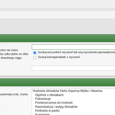
które nie może
Szukaj wszystkich wyrażeń lub użyj wyrażenia wprowadzon
w, tylko jedno ze słów
Szukaj któregokolwiek z wyrażeń
a dowolnego ciągu
 automatycznie, chyba