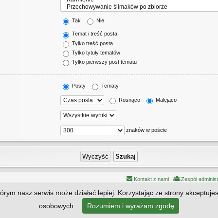
Tak
Nie
Temat i treść posta
Tylko treść posta
Tylko tytuły tematów
Tylko pierwszy post tematu
Posty
Tematy
Rosnąco
Malejąco
znaków w poście
Kontakt z nami
Zespół adminis
którym nasz serwis może działać lepiej. Korzystając ze strony akceptuje
Technologię dostarcza
phpBB
® Forum Software © phpBB Limited | Style by
Arty
osobowych.
Rozumiem i wyrażam zgodę
Polski pakiet językowy dostarcza
phpBB.pl