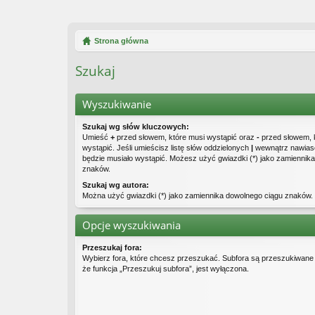
Strona główna
Szukaj
Wyszukiwanie
Szukaj wg słów kluczowych:
Umieść
+
przed słowem, które musi wystąpić oraz
-
przed słowem, 
wystąpić. Jeśli umieścisz listę słów oddzielonych
|
wewnątrz nawiasó
będzie musiało wystąpić. Możesz użyć gwiazdki (*) jako zamiennik
znaków.
Szukaj wg autora:
Można użyć gwiazdki (*) jako zamiennika dowolnego ciągu znaków.
Opcje wyszukiwania
Przeszukaj fora:
Wybierz fora, które chcesz przeszukać. Subfora są przeszukiwane
że funkcja „Przeszukuj subfora”, jest wyłączona.