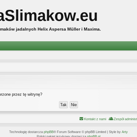
aSlimakow.eu
maków jadalnych Helix Aspersa Müller i Maxima.
rzone przez tę witrynę?
Kontakt z nami
Zespół adminis
Technologię dostarcza
phpBB
® Forum Software © phpBB Limited | Style by
Arty
Polski pakiet językowy dostarcza
phpBB.pl