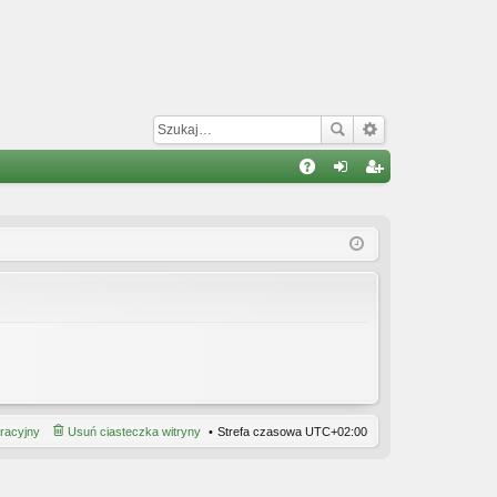
W
A
al
ar
Q
og
ej
uj
es
si
tru
ę
j
si
ę
tracyjny
Usuń ciasteczka witryny
Strefa czasowa
UTC+02:00