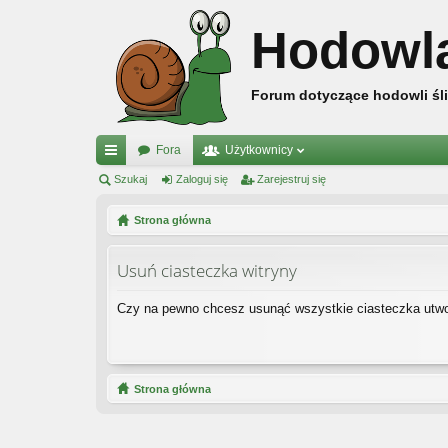
Hodowl
Forum dotyczące hodowli śli
Fora
Użytkownicy
ię
Szukaj
Zaloguj się
Zarejestruj się
ce
Strona główna
j
Usuń ciasteczka witryny
…
Czy na pewno chcesz usunąć wszystkie ciasteczka utwo
Strona główna