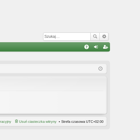
W
A
al
ar
Q
og
ej
uj
es
si
tru
ę
j
si
ę
tracyjny
Usuń ciasteczka witryny
Strefa czasowa
UTC+02:00