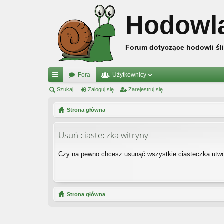
Hodowl
Forum dotyczące hodowli śli
Fora
Użytkownicy
ię
Szukaj
Zaloguj się
Zarejestruj się
ce
Strona główna
j
Usuń ciasteczka witryny
…
Czy na pewno chcesz usunąć wszystkie ciasteczka utwo
Strona główna