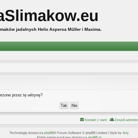
aSlimakow.eu
maków jadalnych Helix Aspersa Müller i Maxima.
rzone przez tę witrynę?
Kontakt z nami
Zespół adminis
Technologię dostarcza
phpBB
® Forum Software © phpBB Limited | Style by
Arty
Polski pakiet językowy dostarcza
phpBB.pl