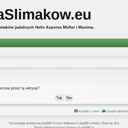
aSlimakow.eu
maków jadalnych Helix Aspersa Müller i Maxima.
rzone przez tę witrynę?
Kontakt z nami
Zespół adminis
Technologię dostarcza
phpBB
® Forum Software © phpBB Limited | Style by
Arty
Polski pakiet językowy dostarcza
phpBB.pl