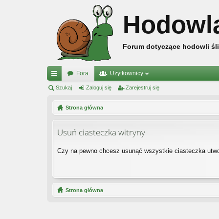
Hodowl
Forum dotyczące hodowli śli
Fora
Użytkownicy
ię
Szukaj
Zaloguj się
Zarejestruj się
ce
Strona główna
j
Usuń ciasteczka witryny
…
Czy na pewno chcesz usunąć wszystkie ciasteczka utwo
Strona główna