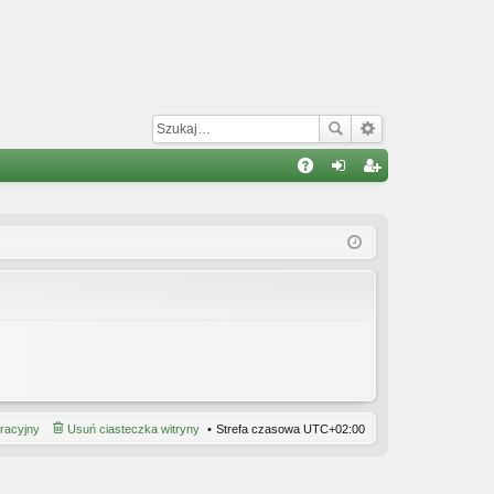
W
A
al
ar
Q
og
ej
uj
es
si
tru
ę
j
si
ę
tracyjny
Usuń ciasteczka witryny
Strefa czasowa
UTC+02:00